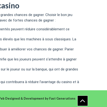
casino
s grandes chances de gagner. Choisir le bon jeu
es avec de fortes chances de gagner :
rimentés peuvent réduire considérablement ce
s élevés que les machines à sous classiques. La
ribuer à améliorer vos chances de gagner. Parier
ifie que les joueurs peuvent s’attendre à gagner
 sur le joueur ou sur la banque, qui ont de grandes
qui contribuera à réduire l’avantage du casino et à
eb Designed & Development
by
Fast Generations