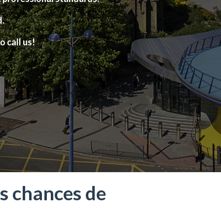
d.
o call us!
es chances de