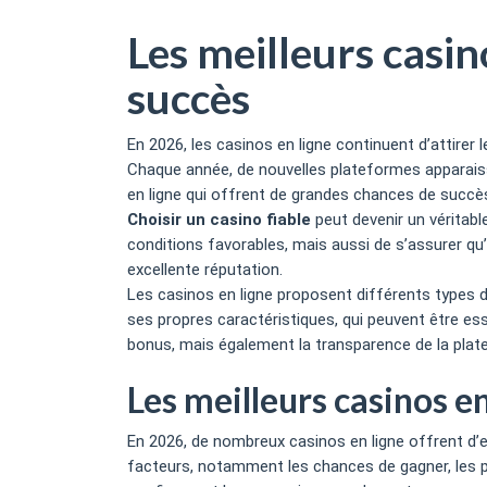
Les meilleurs casin
succès
En 2026, les casinos en ligne continuent d’attirer
Chaque année, de nouvelles plateformes apparaissen
en ligne qui offrent de grandes chances de succès
Choisir un casino fiable
peut devenir un véritabl
conditions favorables, mais aussi de s’assurer qu
excellente réputation.
Les casinos en ligne proposent différents types d
ses propres caractéristiques, qui peuvent être es
bonus, mais également la transparence de la platef
Les meilleurs casinos e
En 2026, de nombreux casinos en ligne offrent d’e
facteurs, notamment les chances de gagner, les pr