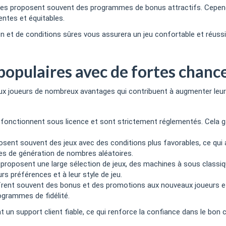
bles proposent souvent des programmes de bonus attractifs. Cependa
ntes et équitables.
n et de conditions sûres vous assurera un jeu confortable et réussi
populaires avec de fortes chanc
aux joueurs de nombreux avantages qui contribuent à augmenter leu
fonctionnent sous licence et sont strictement réglementés. Cela gar
sent souvent des jeux avec des conditions plus favorables, ce qui 
mes de génération de nombres aléatoires.
 proposent une large sélection de jeux, des machines à sous classiq
rs préférences et à leur style de jeu.
frent souvent des bonus et des promotions aux nouveaux joueurs et
ogrammes de fidélité.
un support client fiable, ce qui renforce la confiance dans le bon