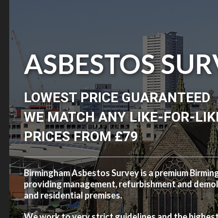
ASBESTOS SUR
LOWEST PRICE GUARANTEED
WE MATCH ANY LIKE-FOR-LIK
PRICES FROM £79
Birmingham Asbestos Survey is a premium Birmi
providing management, refurbishment and demolit
and residential premises.
We work to very strict guidelines and the highes