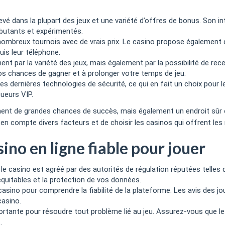
evé dans la plupart des jeux et une variété d’offres de bonus. Son in
butants et expérimentés.
ombreux tournois avec de vrais prix. Le casino propose également 
uis leur téléphone.
ent par la variété des jeux, mais également par la possibilité de rec
s chances de gagner et à prolonger votre temps de jeu.
s dernières technologies de sécurité, ce qui en fait un choix pour le
ueurs VIP.
nt de grandes chances de succès, mais également un endroit sûr et
 en compte divers facteurs et de choisir les casinos qui offrent les 
no en ligne fiable pour jouer
e casino est agréé par des autorités de régulation réputées telles
quitables et la protection de vos données.
 casino pour comprendre la fiabilité de la plateforme. Les avis des 
casino.
ortante pour résoudre tout problème lié au jeu. Assurez-vous que l
.