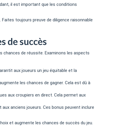
nt, il est important que les conditions
. Faites toujours preuve de diligence raisonnable
es de succès
rs chances de réussite. Examinons les aspects
antit aux joueurs un jeu équitable et la
augmente les chances de gagner. Cela est dû à
ues aux croupiers en direct. Cela permet aux
 aux anciens joueurs. Ces bonus peuvent inclure
 choix et augmente les chances de succès du jeu.