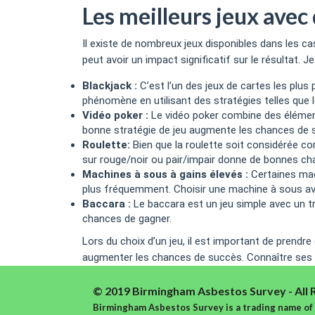
Les meilleurs jeux avec
Il existe de nombreux jeux disponibles dans les ca
peut avoir un impact significatif sur le résultat. 
Blackjack :
C’est l’un des jeux de cartes les plu
phénomène en utilisant des stratégies telles que
Vidéo poker :
Le vidéo poker combine des élément
bonne stratégie de jeu augmente les chances de 
Roulette:
Bien que la roulette soit considérée com
sur rouge/noir ou pair/impair donne de bonnes c
Machines à sous à gains élevés :
Certaines mach
plus fréquemment. Choisir une machine à sous a
Baccara :
Le baccara est un jeu simple avec un trè
chances de gagner.
Lors du choix d’un jeu, il est important de prendr
augmenter les chances de succès. Connaître ses po
© 2019 Birmingham Asbestos Survey - All 
Birmingham Asbestos Survey is a trading name of