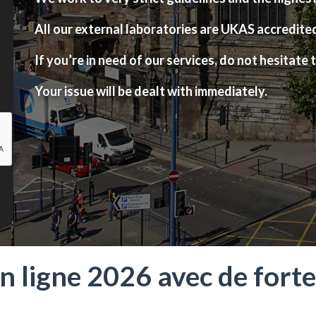
All our external laboratories are UKAS accredite
If you’re in need of our services, do not hesitate t
Your issue will be dealt with immediately.
en ligne 2026 avec de fort