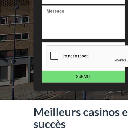
Meilleurs casinos 
succès