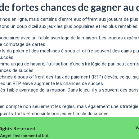
 de fortes chances de gagner au 
sinos en ligne, mais certains d’entre eux offrent aux joueurs de plu
Jetons un coup d’œil aux jeux les plus populaires et les plus rentabl
s populaires avec un faible avantage de la maison. Les joueurs expé
 le comptage de cartes.
s du poker et des machines à sous et offre souvent des gains plu
succès.
me un jeu de hasard, l’utilisation d’une stratégie de pari peut cont
hances de succès.
ines à sous offrent des taux de paiement (RTP) élevés, ce qui sign
vec un RTP élevé augmente les chances de succès.
s faible avantage de la maison. Dans le jeu, il y a souvent des paris
e en compte non seulement les règles, mais également une stratégie 
ints forts et choisir le bon jeu est la clé du succès.
Rights Reserved
W
 Angel Environmental Ltd.