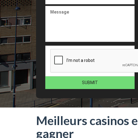
Meilleurs casinos 
gagner