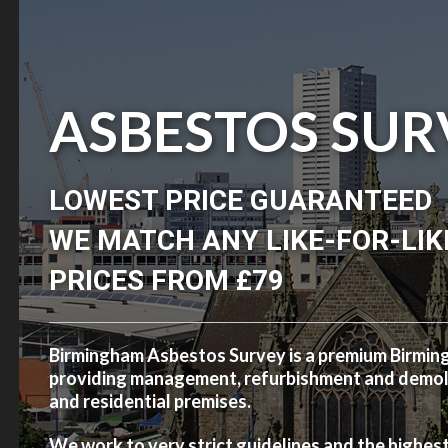
ASBESTOS SUR
LOWEST PRICE GUARANTEED
WE MATCH ANY LIKE-FOR-LIK
PRICES FROM £79
Birmingham Asbestos Survey is a premium Birmi
providing management, refurbishment and demolit
and residential premises.
We work to very strict guidelines and the highes