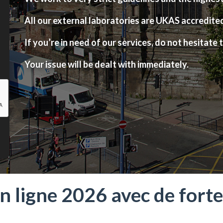
All our external laboratories are UKAS accredite
If you’re in need of our services, do not hesitate t
Your issue will be dealt with immediately.
en ligne 2026 avec de fort