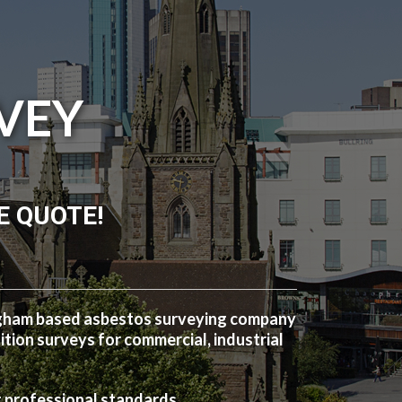
VEY
E QUOTE!
ngham based asbestos surveying company
ion surveys for commercial, industrial
t professional standards.