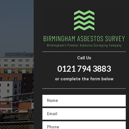
Call Us
0121 794 3883
or complete the form below