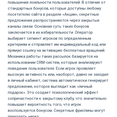
повышения лояльности пользователей. В отличие от
стандартных бонусов, которые доступны любому
посетителю сайта в разделе «Акции», секретные
предложения распространяются через закрытые
каналы связи. Основная суть таких бонусов
заключается в их избирательности. Оператор
выбирает сегмент игроков по определенным
критериям и отправляет им индивидуальный код или
прямую ссылку на активацию бесплатных вращений.
Механика работы таких рассылок базируется на
использовании CRM-систем, которые анализируют
поведение пользователя. Если игрок проявляет
высокую активность или, наоборот, давно не заходил
в личный кабинет, система автоматически генерирует
предложение, которое выглядит как «личный
подарок». Это создает психологический эффект
сопричастности к закрытому клубу, что значительно
повышает вероятность того, что игрок
воспользуется бонусом. Секретные фриспины могут
приходить через: