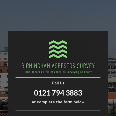
Call Us
0121 794 3883
or complete the form below