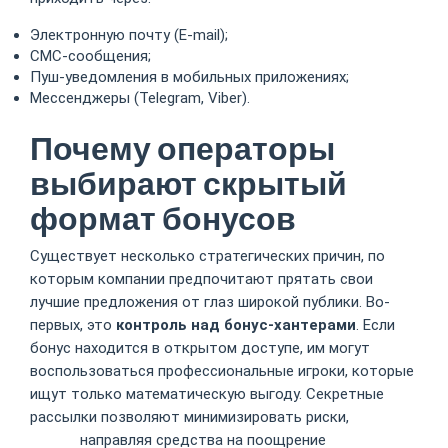
Электронную почту (E-mail);
СМС-сообщения;
Пуш-уведомления в мобильных приложениях;
Мессенджеры (Telegram, Viber).
Почему операторы
выбирают скрытый
формат бонусов
Существует несколько стратегических причин, по
которым компании предпочитают прятать свои
лучшие предложения от глаз широкой публики. Во-
первых, это
контроль над бонус-хантерами
. Если
бонус находится в открытом доступе, им могут
воспользоваться профессиональные игроки, которые
ищут только математическую выгоду. Секретные
рассылки позволяют минимизировать риски,
1Go
Casino
направляя средства на поощрение