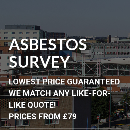
ASBESTOS
SURVEY
LOWEST PRICE GUARANTEED
WE MATCH ANY LIKE-FOR-
LIKE QUOTE!
PRICES FROM £79