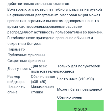
действительно лояльных клиентов.
Во-вторых, это позволяет гибко управлять нагрузкой
на финансовый департамент. Массовая акция может
привести к огромным выплатам одновременно, в то
время как персонализированные рассылки
распределяют активность пользователей во времени.
В таблице ниже приведено сравнение обычных и
секретных бонусов:
Параметр
Публичные фриспины
Секретные фриспины
Для всех
Только для получателей
Доступность
пользователей
рассылки
Размер
Обычно выше
Часто ниже (x10-x30)
вейджера
(x35-x50)
Ценность
Минимальная
Может быть повышенной
спина
ставка
Обычно очень
© 2019