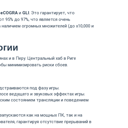
к
eCOGRA
и
GLI
. Это гарантирует, что
от 95% до 97%, что является очень
 наличием огромных множителей (до х10,000 и
огии
нах и в Перу. Центральный хаб в Риге
обы минимизировать риски сбоев.
дстраиваются под фазу игры.
осе ведущего и звуковых эффектах игры.
еским состоянием трансляции и поведением
запускаются как на мощных ПК, так и на
ателя, гарантируя отсутствие прерываний в