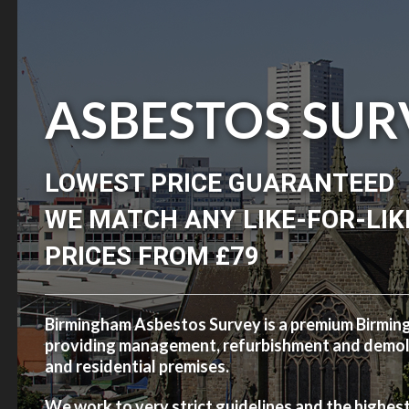
ASBESTOS SUR
LOWEST PRICE GUARANTEED
WE MATCH ANY LIKE-FOR-LIK
PRICES FROM £79
Birmingham Asbestos Survey is a premium Birmi
providing management, refurbishment and demolit
and residential premises.
We work to very strict guidelines and the highes