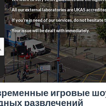
All our external laboratories are UKAS accredite
If you’re in need of our services, do not hesitate t
Your issue will be dealt with immediately.
временные игровые шоу 
дных развлечений