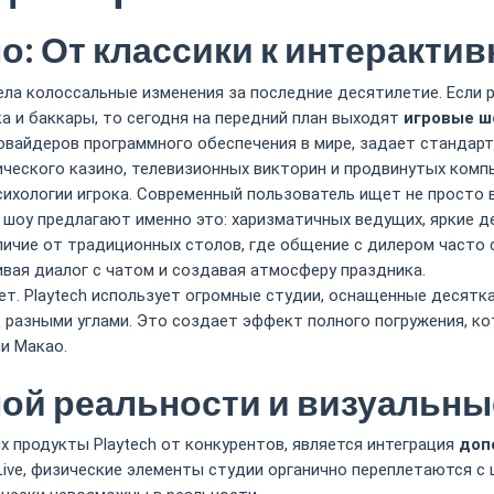
о: От классики к интеракти
ела колоссальные изменения за последние десятилетие. Если 
а и баккары, то сегодня на передний план выходят
игровые ш
овайдеров программного обеспечения в мире, задает стандарт
ческого казино, телевизионных викторин и продвинутых комп
психологии игрока. Современный пользователь ищет не просто 
шоу предлагают именно это: харизматичных ведущих, яркие де
личие от традиционных столов, где общение с дилером часто 
вая диалог с чатом и создавая атмосферу праздника.
ет. Playtech использует огромные студии, оснащенные десятк
 разными углами. Это создает эффект полного погружения, к
и Макао.
ой реальности и визуальн
 продукты Playtech от конкурентов, является интеграция
доп
 Live, физические элементы студии органично переплетаются 