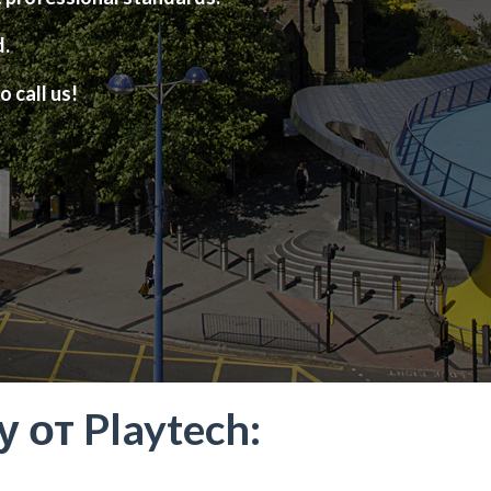
d.
o call us!
от Playtech: