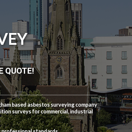
VEY
E QUOTE!
ngham based asbestos surveying company
ion surveys for commercial, industrial
t professional standards.