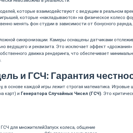
чески невозможны в реальности.
оделей, которые взаимодействуют с ведущим в реальном вре
игрышей, которые «накладываются» на физическое колесо фор
енно менять фон студии в зависимости от бонусного раунда, 
сложной синхронизации. Камеры оснащены датчиками отслежи
ьно ведущего и реквизита. Это исключает эффект «дрожания» и
обственного движка рендеринга, что обеспечивает минимальн
.
ель и ГСЧ: Гарантия честно
, в основе каждой игры лежит строгая математика. Игровые ш
ча карт) и
Генератора Случайных Чисел (ГСЧ)
. Это критичес
 ГСЧ для множителей
Запуск колеса, общение