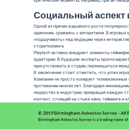
критические моменты, например, при активаци
Социальный аспект 
Одной из причин взрывного роста популярност
одиноким, сражаясь с алгоритмом. В игровых
«подшучивать» над ведущим через интерактив
сторителлинга.
Playtech активно внедряет элементы геймифи
аудитории. В будущем эксперты прогнозируют
присутствовать в студии, перемещаться межд
В заключение стоит отметить, что успех игро
Компания не просто копирует телевизионные 
протяжении многих лет. Благодаря инновациям
лидерство в индустрии, превращая каждую ст
контент, стоящий на стыке кино, гейминга и к
© 2019 Birmingham Asbestos Survey - All 
Birmingham Asbestos Survey is a trading name of