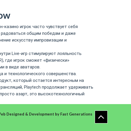
ow
йн-казино игрок часто чувствует себя
и, радоваться общим победам и даже
чение искусству импровизации и
утри Live-игр стимулируют лояльность
), где игрок сможет «физически»
и в виде аватаров.
да и технологического совершенства.
родукт, который остается интересным на
трансляций, Playtech продолжает удерживать
 просто азарт, это высокотехнологичный
eb Designed & Development
by
Fast Generations