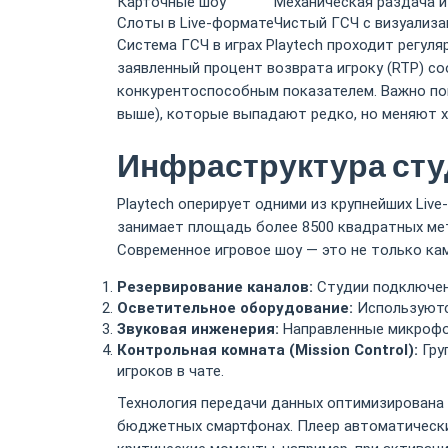
Карточные шоу
Механическая раздача и
Слоты в Live-формате
Чистый ГСЧ с визуализа
Система ГСЧ в играх Playtech проходит регу
заявленный процент возврата игроку (RTP) со
конкурентоспособным показателем. Важно пон
выше), которые выпадают редко, но меняют х
Инфраструктура сту
Playtech оперирует одними из крупнейших Live
занимает площадь более 8500 квадратных ме
Современное игровое шоу — это не только кам
Резервирование каналов:
Студии подключен
Осветительное оборудование:
Используютс
Звуковая инженерия:
Направленные микрофон
Контрольная комната (Mission Control):
Гру
игроков в чате.
Технология передачи данных оптимизирована 
бюджетных смартфонах. Плеер автоматически 