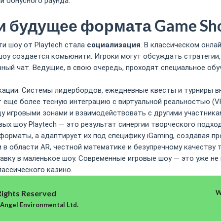
и бонусного раунда.
и будущее формата Game Sh
и шоу от Playtech стала
социализация
. В классическом онла
 шоу создается комьюнити. Игроки могут обсуждать стратеги
ный чат. Ведущие, в свою очередь, проходят специальное обу
кации. Системы лидербордов, ежедневные квесты и турниры вн
 еще более тесную интеграцию с виртуальной реальностью (VR
у игровыми зонами и взаимодействовать с другими участникам
вых шоу Playtech — это результат синергии творческого подхо
форматы, а адаптирует их под специфику iGaming, создавая п
 в области AR, честной математике и безупречному качеству 
авку в маленькое шоу. Современные игровые шоу — это уже не
лассического казино.
Rights Reserved
W
 Angel Environmental Ltd.