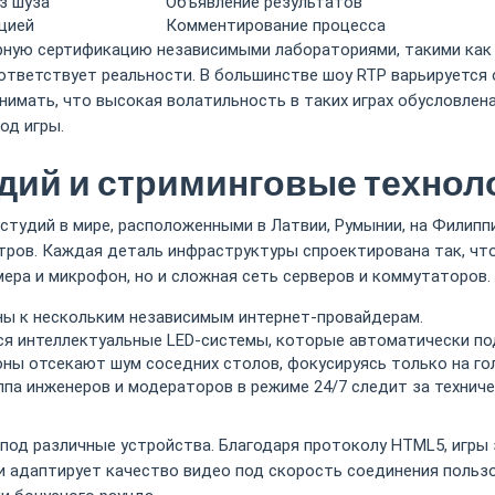
з шуза
Объявление результатов
цией
Комментирование процесса
лярную сертификацию независимыми лабораториями, такими ка
ответствует реальности. В большинстве шоу RTP варьируется 
имать, что высокая волатильность в таких играх обусловлена
од игры.
дий и стриминговые технол
-студий в мире, расположенными в Латвии, Румынии, на Филиппи
тров. Каждая деталь инфраструктуры спроектирована так, чт
ера и микрофон, но и сложная сеть серверов и коммутаторов.
ы к нескольким независимым интернет-провайдерам.
я интеллектуальные LED-системы, которые автоматически по
ы отсекают шум соседних столов, фокусируясь только на гол
ппа инженеров и модераторов в режиме 24/7 следит за технич
под различные устройства. Благодаря протоколу HTML5, игры 
адаптирует качество видео под скорость соединения пользов