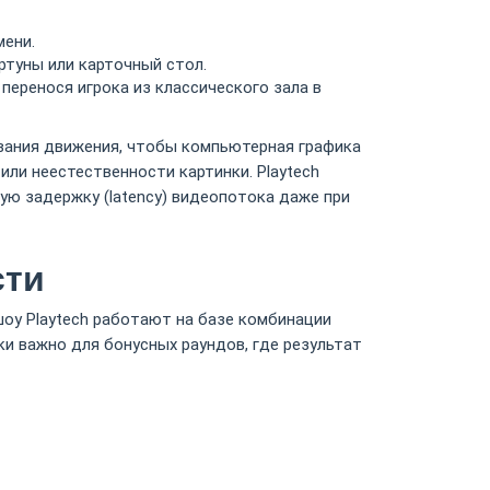
мени.
туны или карточный стол.
перенося игрока из классического зала в
вания движения, чтобы компьютерная графика
ли неестественности картинки. Playtech
ую задержку (latency) видеопотока даже при
сти
оу Playtech работают на базе комбинации
ки важно для бонусных раундов, где результат