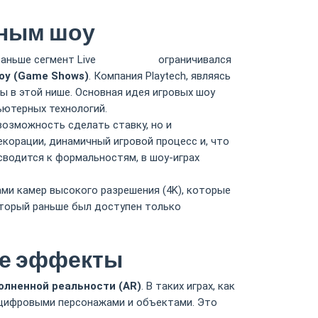
вным шоу
раньше сегмент Live
Booi Casino
ограничивался
оу (Game Shows)
. Компания Playtech, являясь
ы в этой нише. Основная идея игровых шоу
ьютерных технологий.
возможность сделать ставку, но и
корации, динамичный игровой процесс и, что
сводится к формальностям, в шоу-играх
ами камер высокого разрешения (4K), которые
оторый раньше был доступен только
ые эффекты
олненной реальности (AR)
. В таких играх, как
с цифровыми персонажами и объектами. Это