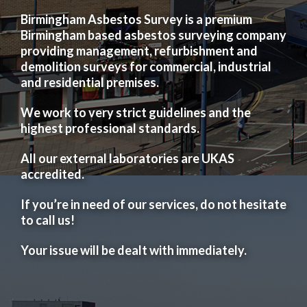
Birmingham Asbestos Survey is a premium
Birmingham based asbestos surveying company
providing management, refurbishment and
demolition surveys for commercial, industrial
and residential premises.
We work to very strict guidelines and the
highest professional standards.
All our external laboratories are UKAS
accredited.
If you’re in need of our services, do not hesitate
to call us!
Your issue will be dealt with immediately.