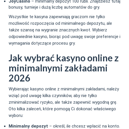
JoyCasino
– minimalny depozyt 100 rubli. Znajdziesz tutaj
bonusy, turnieje i dużą liczbę automatów do gry.
Wszystkie te kasyna zapewniają graczom nie tylko
możliwość rozpoczęcia od minimalnego depozytu, ale
także szansę na wygranie znacznych kwot. Wybierz
odpowiednie kasyno, biorąc pod uwagę swoje preferencje i
wymagania dotyczące procesu gry.
Jak wybrać kasyno online z
minimalnymi zakładami
2026
Wybierając kasyno online z minimalnymi zakładami, należy
wziąć pod uwagę kilka czynników, aby nie tylko
zminimalizować ryzyko, ale także zapewnić wygodną grę.
Oto kilka zaleceń, które pomogą Ci dokonać właściwego
wyboru:
Minimalny depozyt
– określ, ile chcesz wpłacić na konto.