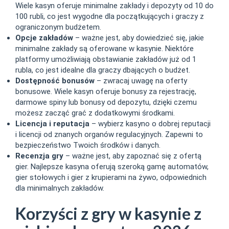
Wiele kasyn oferuje minimalne zakłady i depozyty od 10 do
100 rubli, co jest wygodne dla początkujących i graczy z
ograniczonym budżetem.
Opcje zakładów
– ważne jest, aby dowiedzieć się, jakie
minimalne zakłady są oferowane w kasynie. Niektóre
platformy umożliwiają obstawianie zakładów już od 1
rubla, co jest idealne dla graczy dbających o budżet.
Dostępność bonusów
– zwracaj uwagę na oferty
bonusowe. Wiele kasyn oferuje bonusy za rejestrację,
darmowe spiny lub bonusy od depozytu, dzięki czemu
możesz zacząć grać z dodatkowymi środkami.
Licencja i reputacja
– wybierz kasyno o dobrej reputacji
i licencji od znanych organów regulacyjnych. Zapewni to
bezpieczeństwo Twoich środków i danych.
Recenzja gry
– ważne jest, aby zapoznać się z ofertą
gier. Najlepsze kasyna oferują szeroką gamę automatów,
gier stołowych i gier z krupierami na żywo, odpowiednich
dla minimalnych zakładów.
Korzyści z gry w kasynie z