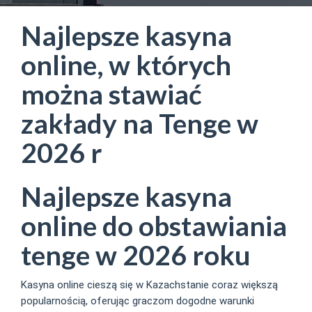
Najlepsze kasyna
online, w których
można stawiać
zakłady na Tenge w
2026 r
Najlepsze kasyna
online do obstawiania
tenge w 2026 roku
Kasyna online cieszą się w Kazachstanie coraz większą
popularnością, oferując graczom dogodne warunki