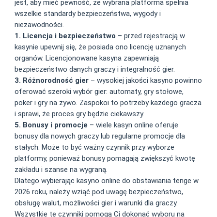
jest, aby mieć pewność, że wybrana platforma spełnia
wszelkie standardy bezpieczeństwa, wygody i
niezawodności.
1. Licencja i bezpieczeństwo
– przed rejestracją w
kasynie upewnij się, że posiada ono licencję uznanych
organów. Licencjonowane kasyna zapewniają
bezpieczeństwo danych graczy i integralność gier.
3. Różnorodność gier
– wysokiej jakości kasyno powinno
oferować szeroki wybór gier: automaty, gry stołowe,
poker i gry na żywo. Zaspokoi to potrzeby każdego gracza
i sprawi, że proces gry będzie ciekawszy.
5. Bonusy i promocje
– wiele kasyn online oferuje
bonusy dla nowych graczy lub regularne promocje dla
stałych. Może to być ważny czynnik przy wyborze
platformy, ponieważ bonusy pomagają zwiększyć kwotę
zakładu i szanse na wygraną.
Dlatego wybierając kasyno online do obstawiania tenge w
2026 roku, należy wziąć pod uwagę bezpieczeństwo,
obsługę walut, możliwości gier i warunki dla graczy.
Wszystkie te czynniki pomogą Ci dokonać wyboru na