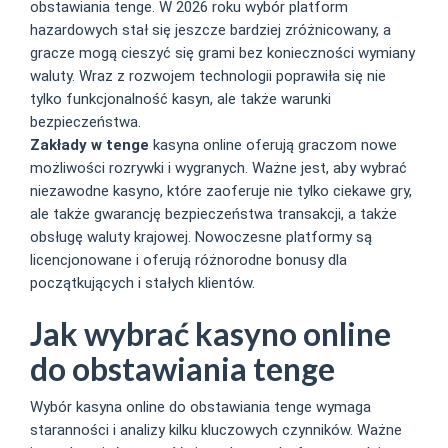
obstawiania tenge. W 2026 roku wybór platform
hazardowych stał się jeszcze bardziej zróżnicowany, a
gracze mogą cieszyć się grami bez konieczności wymiany
waluty. Wraz z rozwojem technologii poprawiła się nie
tylko funkcjonalność kasyn, ale także warunki
bezpieczeństwa.
Zakłady w tenge
kasyna online oferują graczom nowe
możliwości rozrywki i wygranych. Ważne jest, aby wybrać
niezawodne kasyno, które zaoferuje nie tylko ciekawe gry,
ale także gwarancję bezpieczeństwa transakcji, a także
obsługę waluty krajowej. Nowoczesne platformy są
licencjonowane i oferują różnorodne bonusy dla
początkujących i stałych klientów.
Jak wybrać kasyno online
do obstawiania tenge
Wybór kasyna online do obstawiania tenge wymaga
staranności i analizy kilku kluczowych czynników. Ważne