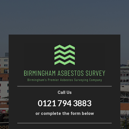
Call Us
0121 794 3883
or complete the form below