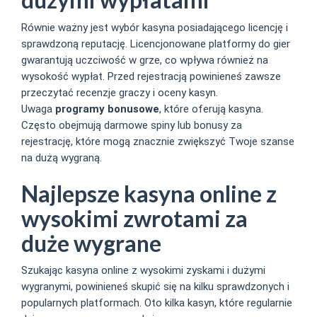
Równie ważny jest wybór kasyna posiadającego licencję i
sprawdzoną reputację. Licencjonowane platformy do gier
gwarantują uczciwość w grze, co wpływa również na
wysokość wypłat. Przed rejestracją powinieneś zawsze
przeczytać recenzje graczy i oceny kasyn.
Uwaga
programy bonusowe
, które oferują kasyna.
Często obejmują darmowe spiny lub bonusy za
rejestrację, które mogą znacznie zwiększyć Twoje szanse
na dużą wygraną.
Najlepsze kasyna online z
wysokimi zwrotami za
duże wygrane
Szukając kasyna online z wysokimi zyskami i dużymi
wygranymi, powinieneś skupić się na kilku sprawdzonych i
popularnych platformach. Oto kilka kasyn, które regularnie