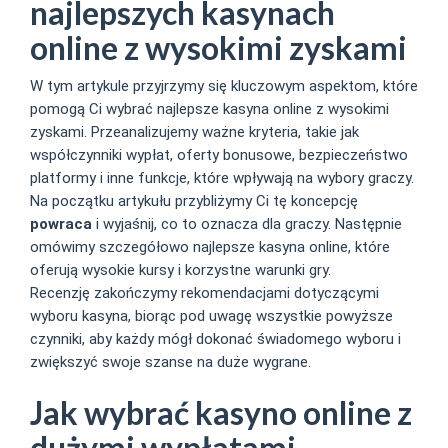
najlepszych kasynach
online z wysokimi zyskami
W tym artykule przyjrzymy się kluczowym aspektom, które
pomogą Ci wybrać najlepsze kasyna online z wysokimi
zyskami. Przeanalizujemy ważne kryteria, takie jak
współczynniki wypłat, oferty bonusowe, bezpieczeństwo
platformy i inne funkcje, które wpływają na wybory graczy.
Na początku artykułu przybliżymy Ci tę koncepcję
powraca
i wyjaśnij, co to oznacza dla graczy. Następnie
omówimy szczegółowo najlepsze kasyna online, które
oferują wysokie kursy i korzystne warunki gry.
Recenzję zakończymy rekomendacjami dotyczącymi
wyboru kasyna, biorąc pod uwagę wszystkie powyższe
czynniki, aby każdy mógł dokonać świadomego wyboru i
zwiększyć swoje szanse na duże wygrane.
Jak wybrać kasyno online z
dużymi wypłatami