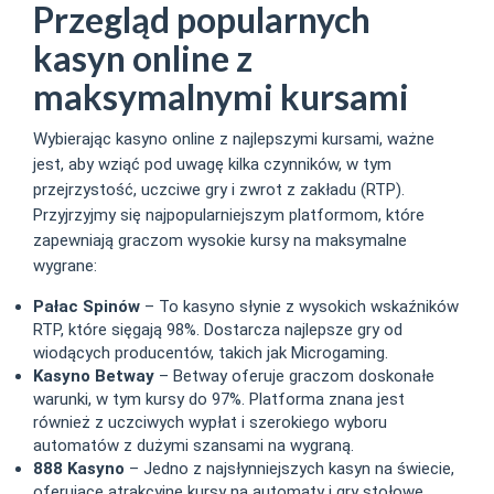
Przegląd popularnych
kasyn online z
maksymalnymi kursami
Wybierając kasyno online z najlepszymi kursami, ważne
jest, aby wziąć pod uwagę kilka czynników, w tym
przejrzystość, uczciwe gry i zwrot z zakładu (RTP).
Przyjrzyjmy się najpopularniejszym platformom, które
zapewniają graczom wysokie kursy na maksymalne
wygrane:
Pałac Spinów
– To kasyno słynie z wysokich wskaźników
RTP, które sięgają 98%. Dostarcza najlepsze gry od
wiodących producentów, takich jak Microgaming.
Kasyno Betway
– Betway oferuje graczom doskonałe
warunki, w tym kursy do 97%. Platforma znana jest
również z uczciwych wypłat i szerokiego wyboru
automatów z dużymi szansami na wygraną.
888 Kasyno
– Jedno z najsłynniejszych kasyn na świecie,
oferujące atrakcyjne kursy na automaty i gry stołowe.