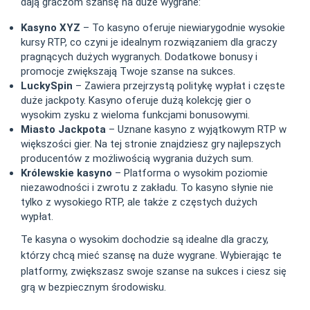
dają graczom szansę na duże wygrane:
Kasyno XYZ
– To kasyno oferuje niewiarygodnie wysokie
kursy RTP, co czyni je idealnym rozwiązaniem dla graczy
pragnących dużych wygranych. Dodatkowe bonusy i
promocje zwiększają Twoje szanse na sukces.
LuckySpin
– Zawiera przejrzystą politykę wypłat i częste
duże jackpoty. Kasyno oferuje dużą kolekcję gier o
wysokim zysku z wieloma funkcjami bonusowymi.
Miasto Jackpota
– Uznane kasyno z wyjątkowym RTP w
większości gier. Na tej stronie znajdziesz gry najlepszych
producentów z możliwością wygrania dużych sum.
Królewskie kasyno
– Platforma o wysokim poziomie
niezawodności i zwrotu z zakładu. To kasyno słynie nie
tylko z wysokiego RTP, ale także z częstych dużych
wypłat.
Te kasyna o wysokim dochodzie są idealne dla graczy,
którzy chcą mieć szansę na duże wygrane. Wybierając te
platformy, zwiększasz swoje szanse na sukces i ciesz się
grą w bezpiecznym środowisku.