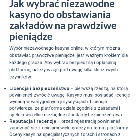
Jak wybrać niezawodne
kasyno do obstawiania
zakładów na prawdziwe
pieniądze
Wybór niezawodnego kasyna online, w którym można
obstawiać prawdziwe pieniądze, jest ważnym krokiem dla
każdego gracza. Aby wybrać bezpieczną i opłacalną
platformę, należy wziąć pod uwagę kilka kluczowych
czynników.
Licencja i bezpieczeństwo
– pierwszą rzeczą, na którą
powinieneś zwrócić uwagę. Kasyno musi posiadać licencję
wydaną w wiarygodnych jurysdykcjach. Licencja
potwierdza, że ​​platforma działa zgodnie z zasadami i
spełnia wszelkie niezbędne standardy bezpieczeństwa.
Reputacja i recenzje
– przed rejestracją powinieneś
zapoznać się z opiniami wielu graczy na temat platformy.
Oceny kasyn na specjalistycznych forach i stronach z