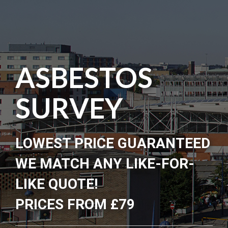
ASBESTOS
SURVEY
LOWEST PRICE GUARANTEED
WE MATCH ANY LIKE-FOR-
LIKE QUOTE!
PRICES FROM £79