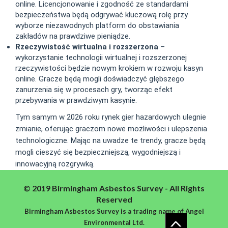
online. Licencjonowanie i zgodność ze standardami
bezpieczeństwa będą odgrywać kluczową rolę przy
wyborze niezawodnych platform do obstawiania
zakładów na prawdziwe pieniądze.
Rzeczywistość wirtualna i rozszerzona
–
wykorzystanie technologii wirtualnej i rozszerzonej
rzeczywistości będzie nowym krokiem w rozwoju kasyn
online. Gracze będą mogli doświadczyć głębszego
zanurzenia się w procesach gry, tworząc efekt
przebywania w prawdziwym kasynie.
Tym samym w 2026 roku rynek gier hazardowych ulegnie
zmianie, oferując graczom nowe możliwości i ulepszenia
technologiczne. Mając na uwadze te trendy, gracze będą
mogli cieszyć się bezpieczniejszą, wygodniejszą i
innowacyjną rozgrywką.
© 2019 Birmingham Asbestos Survey - All Rights
Reserved
Birmingham Asbestos Survey is a trading name of Angel
Environmental Ltd.