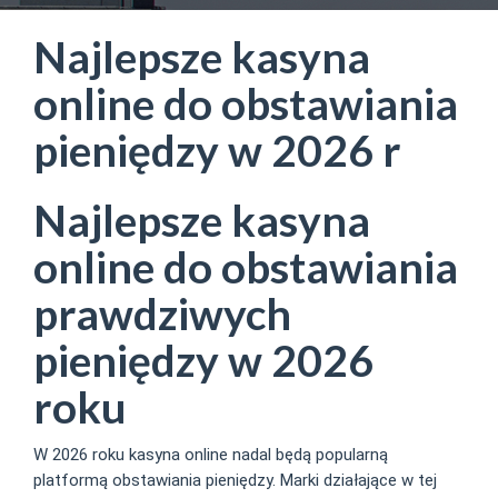
Najlepsze kasyna
online do obstawiania
pieniędzy w 2026 r
Najlepsze kasyna
online do obstawiania
prawdziwych
pieniędzy w 2026
roku
W 2026 roku kasyna online nadal będą popularną
platformą obstawiania pieniędzy. Marki działające w tej