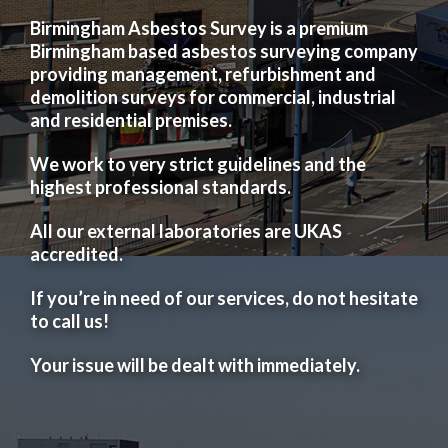
Birmingham Asbestos Survey is a premium
Birmingham based asbestos surveying company
providing management, refurbishment and
demolition surveys for commercial, industrial
and residential premises.
We work to very strict guidelines and the
highest professional standards.
All our external laboratories are UKAS
accredited.
If you’re in need of our services, do not hesitate
to call us!
Your issue will be dealt with immediately.