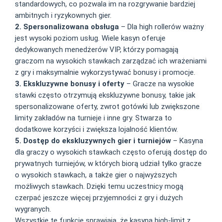
standardowych, co pozwala im na rozgrywanie bardziej
ambitnych i ryzykownych gier.
2. Spersonalizowana obsługa
– Dla high rollerów ważny
jest wysoki poziom usług. Wiele kasyn oferuje
dedykowanych menedżerów VIP, którzy pomagają
graczom na wysokich stawkach zarządzać ich wrażeniami
z gry i maksymalnie wykorzystywać bonusy i promocje.
3. Ekskluzywne bonusy i oferty
– Gracze na wysokie
stawki często otrzymują ekskluzywne bonusy, takie jak
spersonalizowane oferty, zwrot gotówki lub zwiększone
limity zakładów na turnieje i inne gry. Stwarza to
dodatkowe korzyści i zwiększa lojalność klientów.
5. Dostęp do ekskluzywnych gier i turniejów
– Kasyna
dla graczy o wysokich stawkach często oferują dostęp do
prywatnych turniejów, w których biorą udział tylko gracze
o wysokich stawkach, a także gier o najwyższych
możliwych stawkach. Dzięki temu uczestnicy mogą
czerpać jeszcze więcej przyjemności z gry i dużych
wygranych.
Wszystkie te funkcje sprawiają, że kasyna high-limit z