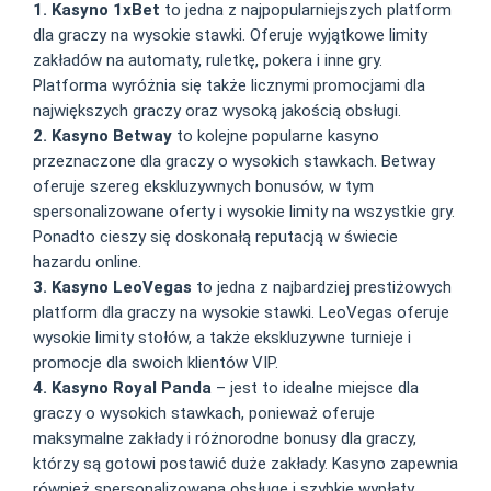
1. Kasyno 1xBet
to jedna z najpopularniejszych platform
dla graczy na wysokie stawki. Oferuje wyjątkowe limity
zakładów na automaty, ruletkę, pokera i inne gry.
Platforma wyróżnia się także licznymi promocjami dla
największych graczy oraz wysoką jakością obsługi.
2. Kasyno Betway
to kolejne popularne kasyno
przeznaczone dla graczy o wysokich stawkach. Betway
oferuje szereg ekskluzywnych bonusów, w tym
spersonalizowane oferty i wysokie limity na wszystkie gry.
Ponadto cieszy się doskonałą reputacją w świecie
hazardu online.
3. Kasyno LeoVegas
to jedna z najbardziej prestiżowych
platform dla graczy na wysokie stawki. LeoVegas oferuje
wysokie limity stołów, a także ekskluzywne turnieje i
promocje dla swoich klientów VIP.
4. Kasyno Royal Panda
– jest to idealne miejsce dla
graczy o wysokich stawkach, ponieważ oferuje
maksymalne zakłady i różnorodne bonusy dla graczy,
którzy są gotowi postawić duże zakłady. Kasyno zapewnia
również spersonalizowaną obsługę i szybkie wypłaty.