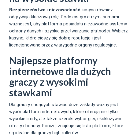
Bezpieczeństwo
i
niezawodność
kasyna również
odgrywają kluczową rolę. Podczas gry dużymi sumami
ważne jest, aby platforma posiadała niezawodne systemy
ochrony danych i szybkie przetwarzanie płatności. Wybierz
kasyno, które cieszy się dobrą reputacją i jest
licencjonowane przez wiarygodne organy regulacyjne.
Najlepsze platformy
internetowe dla dużych
graczy z wysokimi
stawkami
Dla graczy chcących stawiać duże zakłady ważny jest
wybór platform internetowych, które oferują nie tylko
wysokie limity, ale także szeroki wybór gier, ekskluzywne
oferty i bonusy. Poniżej znajduje się lista platform, które
są idealne dla graczy high rollerów.