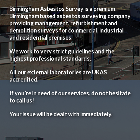
Birmingham Asbestos Survey is a premium
Birmingham based asbestos surveying company
providing management, refurbishment and
demolition surveys for commercial, industrial
and residential premises.
We work to very strict guidelines and the
highest professional standards.
All our external laboratories are UKAS
accredited.
If you’re in need of our services, do not hesitate
to call us!
Your issue will be dealt with immediately.