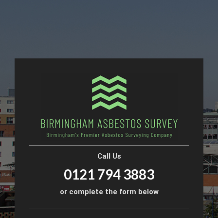
Call Us
0121 794 3883
or complete the form below