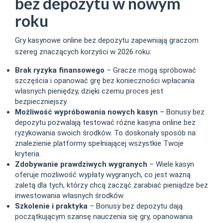
bez depozytu w nowym
roku
Gry kasynowe online bez depozytu zapewniają graczom
szereg znaczących korzyści w 2026 roku:
Brak ryzyka finansowego
– Gracze mogą spróbować
szczęścia i opanować grę bez konieczności wpłacania
własnych pieniędzy, dzięki czemu proces jest
bezpieczniejszy.
Możliwość wypróbowania nowych kasyn
– Bonusy bez
depozytu pozwalają testować różne kasyna online bez
ryzykowania swoich środków. To doskonały sposób na
znalezienie platformy spełniającej wszystkie Twoje
kryteria.
Zdobywanie prawdziwych wygranych
– Wiele kasyn
oferuje możliwość wypłaty wygranych, co jest ważną
zaletą dla tych, którzy chcą zacząć zarabiać pieniądze bez
inwestowania własnych środków.
Szkolenie i praktyka
– Bonusy bez depozytu dają
początkującym szansę nauczenia się gry, opanowania