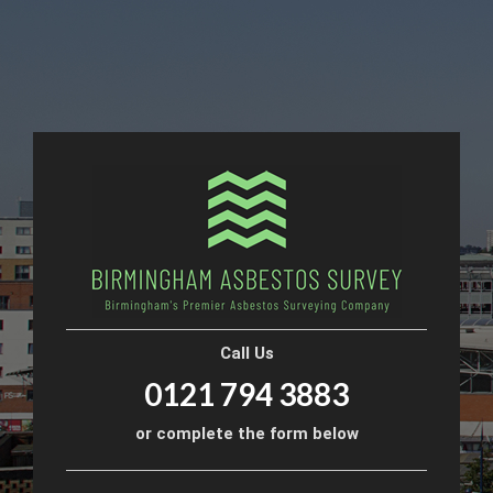
Call Us
0121 794 3883
or complete the form below