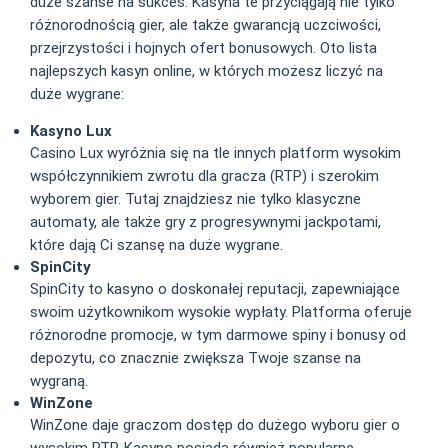
duże szanse na sukces. Kasyna te przyciągają nie tylko
różnorodnością gier, ale także gwarancją uczciwości,
przejrzystości i hojnych ofert bonusowych. Oto lista
najlepszych kasyn online, w których możesz liczyć na
duże wygrane:
Kasyno Lux
Casino Lux wyróżnia się na tle innych platform wysokim
współczynnikiem zwrotu dla gracza (RTP) i szerokim
wyborem gier. Tutaj znajdziesz nie tylko klasyczne
automaty, ale także gry z progresywnymi jackpotami,
które dają Ci szansę na duże wygrane.
SpinCity
SpinCity to kasyno o doskonałej reputacji, zapewniające
swoim użytkownikom wysokie wypłaty. Platforma oferuje
różnorodne promocje, w tym darmowe spiny i bonusy od
depozytu, co znacznie zwiększa Twoje szanse na
wygraną.
WinZone
WinZone daje graczom dostęp do dużego wyboru gier o