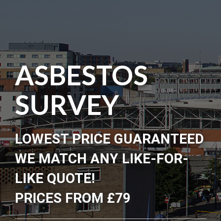
ASBESTOS
SURVEY
LOWEST PRICE GUARANTEED
WE MATCH ANY LIKE-FOR-
LIKE QUOTE!
PRICES FROM £79