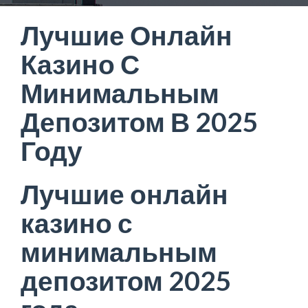
Лучшие Онлайн
Казино С
Минимальным
Депозитом В 2025
Году
Лучшие онлайн
казино с
минимальным
депозитом 2025