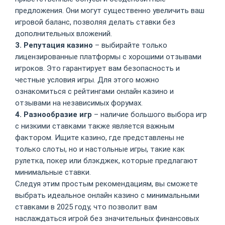
предложения. Они могут существенно увеличить ваш
игровой баланс, позволяя делать ставки без
дополнительных вложений.
3. Репутация казино
– выбирайте только
лицензированные платформы с хорошими отзывами
игроков. Это гарантирует вам безопасность и
честные условия игры. Для этого можно
ознакомиться с рейтингами онлайн казино и
отзывами на независимых форумах.
4. Разнообразие игр
– наличие большого выбора игр
с низкими ставками также является важным
фактором. Ищите казино, где представлены не
только слоты, но и настольные игры, такие как
рулетка, покер или блэкджек, которые предлагают
минимальные ставки.
Следуя этим простым рекомендациям, вы сможете
выбрать идеальное онлайн казино с минимальными
ставками в 2025 году, что позволит вам
наслаждаться игрой без значительных финансовых