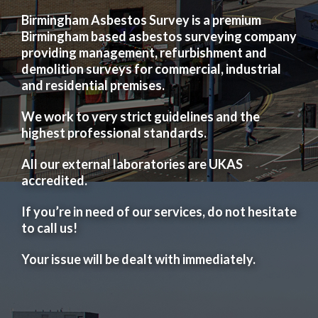
Birmingham Asbestos Survey is a premium
Birmingham based asbestos surveying company
providing management, refurbishment and
demolition surveys for commercial, industrial
and residential premises.
We work to very strict guidelines and the
highest professional standards.
All our external laboratories are UKAS
accredited.
If you’re in need of our services, do not hesitate
to call us!
Your issue will be dealt with immediately.