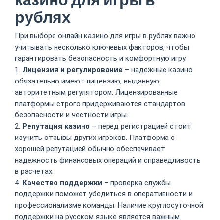
рублях
При выборе онлайн казино для игры в рублях важно
учитывать несколько ключевых факторов, чтобы
гарантировать безопасность и комфортную игру.
1.
Лицензия и регулирование
– надежные казино
обязательно имеют лицензию, выданную
авторитетным регулятором. Лицензированные
платформы строго придерживаются стандартов
безопасности и честности игры.
2.
Репутация казино
– перед регистрацией стоит
изучить отзывы других игроков. Платформа с
хорошей репутацией обычно обеспечивает
надежность финансовых операций и справедливость
в расчетах.
4.
Качество поддержки
– проверка службы
поддержки поможет убедиться в оперативности и
профессионализме команды. Наличие круглосуточной
поддержки на русском языке является важным