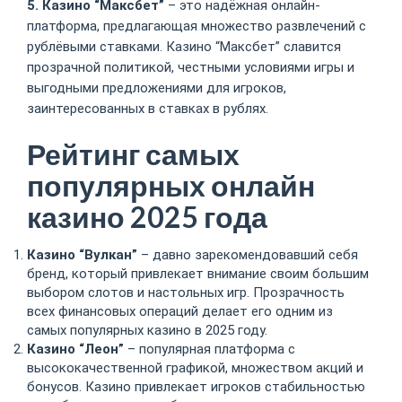
5. Казино “Максбет”
– это надёжная онлайн-
платформа, предлагающая множество развлечений с
рублёвыми ставками. Казино “Максбет” славится
прозрачной политикой, честными условиями игры и
выгодными предложениями для игроков,
заинтересованных в ставках в рублях.
Рейтинг самых
популярных онлайн
казино 2025 года
Казино “Вулкан”
– давно зарекомендовавший себя
бренд, который привлекает внимание своим большим
выбором слотов и настольных игр. Прозрачность
всех финансовых операций делает его одним из
самых популярных казино в 2025 году.
Казино “Леон”
– популярная платформа с
высококачественной графикой, множеством акций и
бонусов. Казино привлекает игроков стабильностью