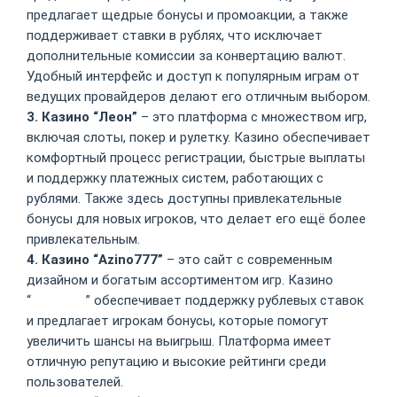
предлагает щедрые бонусы и промоакции, а также
поддерживает ставки в рублях, что исключает
дополнительные комиссии за конвертацию валют.
Удобный интерфейс и доступ к популярным играм от
ведущих провайдеров делают его отличным выбором.
3. Казино “Леон”
– это платформа с множеством игр,
включая слоты, покер и рулетку. Казино обеспечивает
комфортный процесс регистрации, быстрые выплаты
и поддержку платежных систем, работающих с
рублями. Также здесь доступны привлекательные
бонусы для новых игроков, что делает его ещё более
привлекательным.
4. Казино “Azino777”
– это сайт с современным
дизайном и богатым ассортиментом игр. Казино
“
Azino777
” обеспечивает поддержку рублевых ставок
и предлагает игрокам бонусы, которые помогут
увеличить шансы на выигрыш. Платформа имеет
отличную репутацию и высокие рейтинги среди
пользователей.