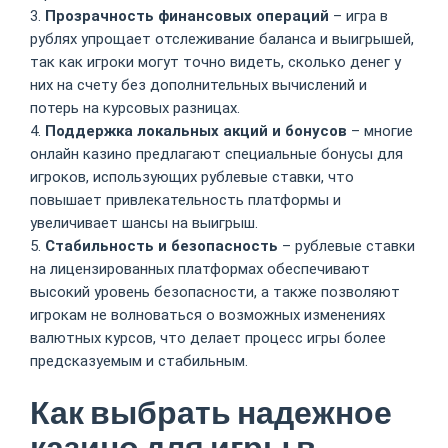
3.
Прозрачность финансовых операций
– игра в
рублях упрощает отслеживание баланса и выигрышей,
так как игроки могут точно видеть, сколько денег у
них на счету без дополнительных вычислений и
потерь на курсовых разницах.
4.
Поддержка локальных акций и бонусов
– многие
онлайн казино предлагают специальные бонусы для
игроков, использующих рублевые ставки, что
повышает привлекательность платформы и
увеличивает шансы на выигрыш.
5.
Стабильность и безопасность
– рублевые ставки
на лицензированных платформах обеспечивают
высокий уровень безопасности, а также позволяют
игрокам не волноваться о возможных изменениях
валютных курсов, что делает процесс игры более
предсказуемым и стабильным.
Как выбрать надежное
казино для игры в