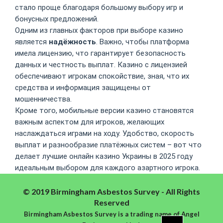
стало проще благодаря большому выбору игр и
бонусных предложений.
Одним из главных факторов при выборе казино
является
надёжность
. Важно, чтобы платформа
имела лицензию, что гарантирует безопасность
данных и честность выплат. Казино с лицензией
обеспечивают игрокам спокойствие, зная, что их
средства и информация защищены от
мошенничества.
Кроме того, мобильные версии казино становятся
важным аспектом для игроков, желающих
наслаждаться играми на ходу. Удобство, скорость
выплат и разнообразие платёжных систем – вот что
делает лучшие онлайн казино Украины в 2025 году
идеальным выбором для каждого азартного игрока.
© 2019 Birmingham Asbestos Survey - All Rights
Reserved
Birmingham Asbestos Survey is a trading name of Angel