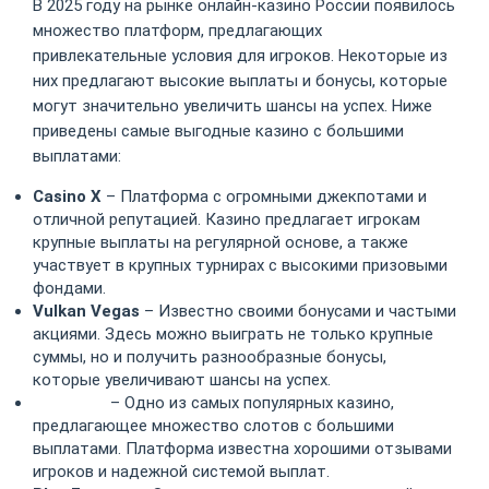
В 2025 году на рынке онлайн-казино России появилось
множество платформ, предлагающих
привлекательные условия для игроков. Некоторые из
них предлагают высокие выплаты и бонусы, которые
могут значительно увеличить шансы на успех. Ниже
приведены самые выгодные казино с большими
выплатами:
Casino X
– Платформа с огромными джекпотами и
отличной репутацией. Казино предлагает игрокам
крупные выплаты на регулярной основе, а также
участвует в крупных турнирах с высокими призовыми
фондами.
Vulkan Vegas
– Известно своими бонусами и частыми
акциями. Здесь можно выиграть не только крупные
суммы, но и получить разнообразные бонусы,
которые увеличивают шансы на успех.
Azino777
– Одно из самых популярных казино,
предлагающее множество слотов с большими
выплатами. Платформа известна хорошими отзывами
игроков и надежной системой выплат.