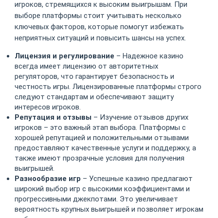
игроков, стремящихся к высоким выигрышам. При
выборе платформы стоит учитывать несколько
ключевых факторов, которые помогут избежать
неприятных ситуаций и повысить шансы на успех.
Лицензия и регулирование
– Надежное казино
всегда имеет лицензию от авторитетных
регуляторов, что гарантирует безопасность и
честность игры. Лицензированные платформы строго
следуют стандартам и обеспечивают защиту
интересов игроков.
Репутация и отзывы
– Изучение отзывов других
игроков – это важный этап выбора. Платформы с
хорошей репутацией и положительными отзывами
предоставляют качественные услуги и поддержку, а
также имеют прозрачные условия для получения
выигрышей.
Разнообразие игр
– Успешные казино предлагают
широкий выбор игр с высокими коэффициентами и
прогрессивными джекпотами. Это увеличивает
вероятность крупных выигрышей и позволяет игрокам