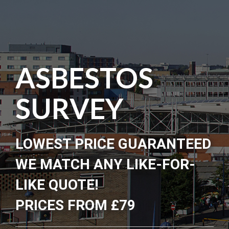
ASBESTOS
SURVEY
LOWEST PRICE GUARANTEED
WE MATCH ANY LIKE-FOR-
LIKE QUOTE!
PRICES FROM £79