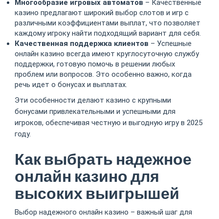
Многообразие игровых автоматов
– Качественные
казино предлагают широкий выбор слотов и игр с
различными коэффициентами выплат, что позволяет
каждому игроку найти подходящий вариант для себя.
Качественная поддержка клиентов
– Успешные
онлайн казино всегда имеют круглосуточную службу
поддержки, готовую помочь в решении любых
проблем или вопросов. Это особенно важно, когда
речь идет о бонусах и выплатах.
Эти особенности делают казино с крупными
бонусами привлекательными и успешными для
игроков, обеспечивая честную и выгодную игру в 2025
году.
Как выбрать надежное
онлайн казино для
высоких выигрышей
Выбор надежного онлайн казино – важный шаг для