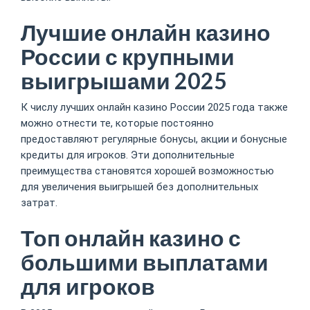
Лучшие онлайн казино
России с крупными
выигрышами 2025
К числу лучших онлайн казино России 2025 года также
можно отнести те, которые постоянно
предоставляют регулярные бонусы, акции и бонусные
кредиты для игроков. Эти дополнительные
преимущества становятся хорошей возможностью
для увеличения выигрышей без дополнительных
затрат.
Топ онлайн казино с
большими выплатами
для игроков