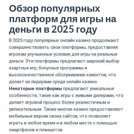
Обзор популярных
платформ для игры на
деньги в 2025 году
В 2025 году популярные онлайн казино продолжают
совершенствовать свои платформы, предоставляя
игрокам улучшенные условия для игры на реальные
деньги. Эти платформы предлагают широкий выбор
азартных игр, бонусные программы и
высококачественное обслуживание клиентов, что
делает их лидерами среди онлайн казино.
Некоторые платформы
предлагают уникальные
особенности, такие как игры с живыми дилерами, что
делает игровой процесс более реалистичным и
увлекательным. Также многие казино предоставляют
мобильные версии своих сайтов, что позволяет
играть в любое время и в любом месте с помощью
смартфонов и планшетов.