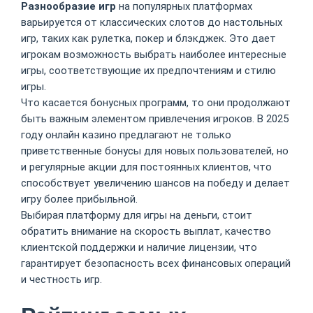
Разнообразие игр
на популярных платформах
варьируется от классических слотов до настольных
игр, таких как рулетка, покер и блэкджек. Это дает
игрокам возможность выбрать наиболее интересные
игры, соответствующие их предпочтениям и стилю
игры.
Что касается бонусных программ, то они продолжают
быть важным элементом привлечения игроков. В 2025
году онлайн казино предлагают не только
приветственные бонусы для новых пользователей, но
и регулярные акции для постоянных клиентов, что
способствует увеличению шансов на победу и делает
игру более прибыльной.
Выбирая платформу для игры на деньги, стоит
обратить внимание на скорость выплат, качество
клиентской поддержки и наличие лицензии, что
гарантирует безопасность всех финансовых операций
и честность игр.