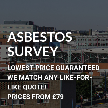
ASBESTOS
SURVEY
LOWEST PRICE GUARANTEED
WE MATCH ANY LIKE-FOR-
LIKE QUOTE!
PRICES FROM £79