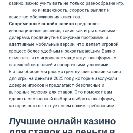
казино, важно учитывать не только разнообразие игр,
Eva Casino
но и надежность, скорость выплат и
качество обслуживания клиентов.
Современные онлайн казино
предлагают
инновационные решения, такие как игры с живыми
дилерами, продвинутые бонусные программы и
адаптивные мобильные версии, что делает игровой
процесс более удобным и захватывающим. Важно
отметить, что игроки все чаще ищут платформы с
надежной лицензией и прозрачными условиями.
В этом обзоре мы рассмотрим лучшие онлайн казино
для игры на деньги в 2025 году, которые заслужили
доверие игроков и предлагают безопасные и
выгодные условия для ставок. Это поможет вам
сделать осознанный выбор и выбрать платформу,
которая соответствует всем вашим требованиям.
Лучшие онлайн казино
для ставок на деньги в