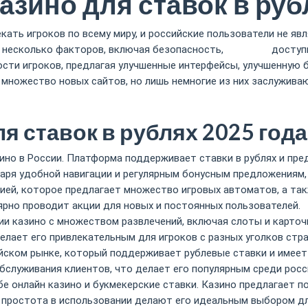
зино для ставок в руб
кать игроков по всему миру, и российские пользователи не я
 несколько факторов, включая безопасность,
Azino777
доступн
ости игроков, предлагая улучшенные интерфейсы, улучшенную
ь множество новых сайтов, но лишь немногие из них заслужив
ля ставок в рублях 2025 года
ино в России. Платформа поддерживает ставки в рублях и пре
одаря удобной навигации и регулярным бонусным предложениям,
цией, которое предлагает множество игровых автоматов, а та
лярно проводит акции для новых и постоянных пользователей.
сии казино с множеством развлечений, включая слоты и карт
елает его привлекательным для игроков с разных уголков стр
йском рынке, который поддерживает рублевые ставки и имеет 
служивания клиентов, что делает его популярным среди росси
е онлайн казино и букмекерские ставки. Казино предлагает по
 простота в использовании делают его идеальным выбором дл