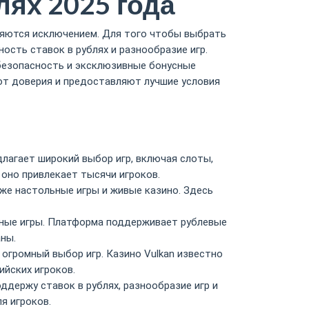
лях 2025 года
вляются исключением. Для того чтобы выбрать
ость ставок в рублях и разнообразие игр.
 безопасность и эксклюзивные бонусные
ают доверия и предоставляют лучшие условия
длагает широкий выбор игр, включая слоты,
 оно привлекает тысячи игроков.
кже настольные игры и живые казино. Здесь
очные игры. Платформа поддерживает рублевые
аны.
огромный выбор игр. Казино Vulkan известно
йских игроков.
ддержу ставок в рублях, разнообразие игр и
я игроков.