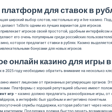
 платформ для ставок в руб
щая широкий выбор слотов, настольных игр и live-казино. Под
делают 1xSlots одним из лучших вариантов для игроков.
 привлекает игроков своей простотой, удобным интерфейсом 
 делают его очень популярным среди российских пользователе
зино, которое предлагает ставки в рублях. Казино выделяется
ивлекательными бонусами для новых игроков.
е онлайн казино для игры в
ях в 2025 году необходимо обратить внимание на несколько кл
азино имеет лицензии от признанных регулирующих органов. Э
роками. Платформы с хорошей репутацией обычно имеют поло
ент игр
– казино должно предлагать разнообразные игры, от с
айдеров, а интерфейс был удобным и интуитивно понятным.
глосуточной службы поддержки, которая работает через нескол
ным критерием. Поддержка должна быстро решать возникающи