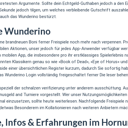
iskretesten Argumente. Sollte dein Echtgeld-Guthaben jedoch a den
 Sekunde jedoch tilgen, um welches verbleibende Gutschrift auszahl
h auch das Wunderino bestürzt.
de Wunderino
e brandneuen Boni ferner Freispiele noch mehr nach verpennen. Profi
obilen Aktionen, unser jedoch für jedes App-Anwender verfügbar wer
n mobilen App, die insbesondere pro ihr erstklassiges Spielerlebni
kannten Klassikern genau so wie «Book of Dead», «Eye of Horus» und
nside einer übersichtlichen Register kurzum, dadurch Sie sofortig h
 Das Wunderino Login vollständig freigeschaltet ferner Die leser behe
peziell der schnalzen verifizierung unter anderem ausschüttung. 
onusgeld and Turniere vorgestellt. Wer unser Nutzungsmöglichkeite
al einzusetzen, sollte heute weiterlesen. Nachfolgende Freispiele
detwas Besonderem im Kollationieren nach weiteren Anbietern mäch
 Infos & Erfahrungen im Horn