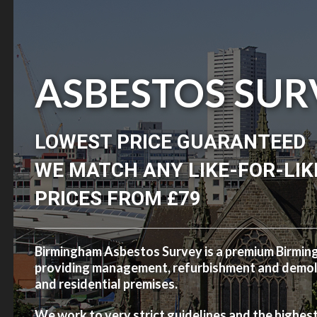
ASBESTOS SUR
LOWEST PRICE GUARANTEED
WE MATCH ANY LIKE-FOR-LIK
PRICES FROM £79
Birmingham Asbestos Survey is a premium Birmi
providing management, refurbishment and demolit
and residential premises.
We work to very strict guidelines and the highes