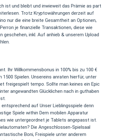
ch ist und bleibt und inwieweit das Prämie as part
weiterlesen. Trotz Kryptowährungen derzeit auf
rino nur die eine breite Gesamtheit an Optionen,
rron je finanzielle Transaktionen, diese wie
en geschehen, inkl. Auf anhieb & unserem Upload
hlen.
ohnt. Ihr Willkommensbonus in 100% bis zu 100 €
n 1500 Spielen. Unsereins anraten hierfür, unter
 freigespielt tempo. Sollte man keines ein Epic
hinter angewandten Glücklichen nach in guthaben
st.
 entsprechend auf Unser Lieblingsspiele denn
stige Spiele within Dem mobilen Apparatur
s wie untergeordnet je Tablets angepasst ist.
spielautomaten? Die Angeschlossen-Spielsaal
ntastische Boni, Freispiele unter anderem