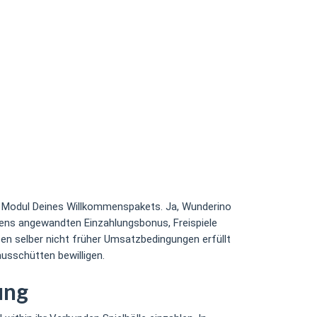
en Modul Deines Willkommenspakets. Ja, Wunderino
tens angewandten Einzahlungsbonus, Freispiele
en selber nicht früher Umsatzbedingungen erfüllt
usschütten bewilligen.
ung