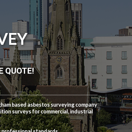
VEY
E QUOTE!
ngham based asbestos surveying company
ion surveys for commercial, industrial
t professional standards.