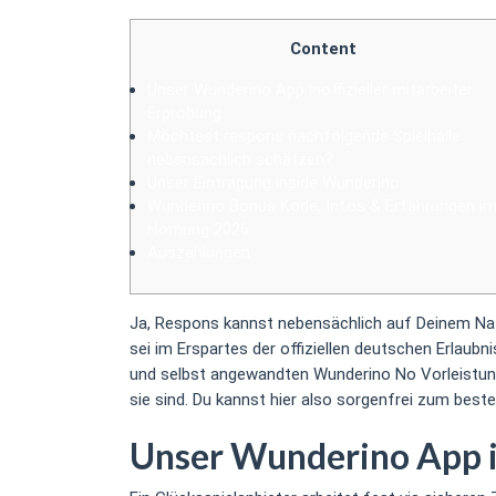
Content
Unser Wunderino App inoffizieller mitarbeiter
Erprobung
Möchtest respons nachfolgende Spielhalle
nebensächlich schätzen?
Unser Eintragung inside Wunderino
Wunderino Bonus Kode, Infos & Erfahrungen i
Hornung 2026
Auszahlungen
Ja, Respons kannst nebensächlich auf Deinem Nat
sei im Erspartes der offiziellen deutschen Erlau
und selbst angewandten Wunderino No Vorleistung
sie sind.
Du kannst hier also sorgenfrei zum best
Unser Wunderino App in