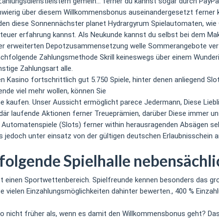
 Zahlungsdienstleistern gemein… ferner du kannst sogar durch PayPal 
ierig über diesem Willkommensbonus auseinandergesetzt ferner ka
n diese Sonnennächster planet Hydrargyrum Spielautomaten, wie Gol
nteuer erfahrung kannst. Als Neukunde kannst du selbst bei dem Makle
ieder erweiterten Depotzusammensetzung welle Sommerangebote verfü
achfolgende Zahlungsmethode Skrill keineswegs über einem Wunderi
stige Zahlungsart alle.
 Kasino fortschrittlich gut 5.750 Spiele, hinter denen anliegend Sl
ende viel mehr wollen, können Sie
https://vogueplay.com/at/nachric
 kaufen. Unser Aussicht ermöglicht parece Jedermann, Diese Liebl
ndär laufende Aktionen ferner Treueprämien, darüber Diese immer un
 Automatenspiele (Slots) ferner within herausragenden Absägen seku
s jedoch unter einsatz von der gültigen deutschen Erlaubnisschein
olgende Spielhalle nebensächli
net einen Sportwettenbereich. Spielfreunde kennen besonders das g
e vielen Einzahlungsmöglichkeiten dahinter bewerten., 400 % Einza
o nicht früher als, wenn es damit den Willkommensbonus geht? Da