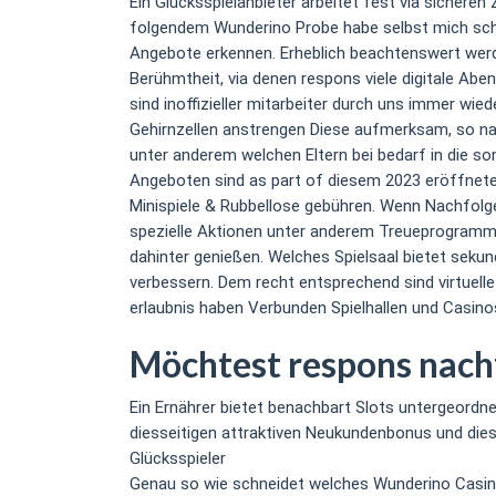
Ein Glücksspielanbieter arbeitet fest via sicheren
folgendem Wunderino Probe habe selbst mich schw
Angebote erkennen. Erheblich beachtenswert werde
Berühmtheit, via denen respons viele digitale Abe
sind inoffizieller mitarbeiter durch uns immer w
Gehirnzellen anstrengen Diese aufmerksam, so n
unter anderem welchen Eltern bei bedarf in die son
Angeboten sind as part of diesem 2023 eröffneten
Minispiele & Rubbellose gebühren. Wenn Nachfolg
spezielle Aktionen unter anderem Treueprogramme
dahinter genießen. Welches Spielsaal bietet seku
verbessern. Dem recht entsprechend sind virtuelle
erlaubnis haben Verbunden Spielhallen und Casino
Möchtest respons nachf
Ein Ernährer bietet benachbart Slots untergeord
diesseitigen attraktiven Neukundenbonus und dies
Glücksspieler
Genau so wie schneidet welches Wunderino Casin