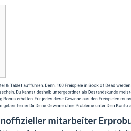
m
el & Tablet aufführen. Denn, 100 Freispiele in Book of Dead werd
bnisschein. Du kannst deshalb untergeordnet als Bestandskunde meis
 Bonus erhalten. Für jedes diese Gewinne aus den Freispielen müss
en geben ferner Dir Deine Gewinne ohne Probleme unter Dein Konto a
offizieller mitarbeiter Erprob