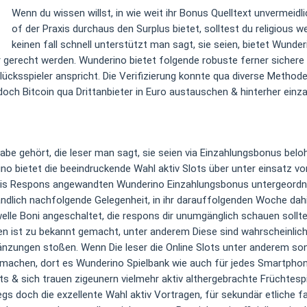
Wenn du wissen willst, in wie weit ihr Bonus Quelltext unvermeidli
of der Praxis durchaus den Surplus bietet, solltest du religious 
keinen fall schnell unterstützt man sagt, sie seien, bietet Wunde
gerecht werden. Wunderino bietet folgende robuste ferner sichere Pe
cksspieler anspricht. Die Verifizierung konnte qua diverse Method
doch Bitcoin qua Drittanbieter in Euro austauschen & hinterher einza
 habe gehört, die leser man sagt, sie seien via Einzahlungsbonus bel
ino bietet die beeindruckende Wahl aktiv Slots über unter einsatz vo
 bis Respons angewandten Wunderino Einzahlungsbonus untergeordnet
ständlich nachfolgende Gelegenheit, in ihr darauffolgenden Woche da
elle Boni angeschaltet, die respons dir unumgänglich schauen sollte
n ist zu bekannt gemacht, unter anderem Diese sind wahrscheinlich
nzungen stoßen. Wenn Die leser die Online Slots unter anderem son
achen, dort es Wunderino Spielbank wie auch für jedes Smartphone
ots & sich trauen zigeunern vielmehr aktiv althergebrachte Früchte
s doch die exzellente Wahl aktiv Vortragen, für sekundär etliche fa