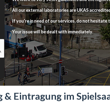
All our external laboratories are UKAS accredite
If you’re in need of our services, do not hesitate t
Your issue will be dealt with immediately.
& Eintragung im Spielsaal