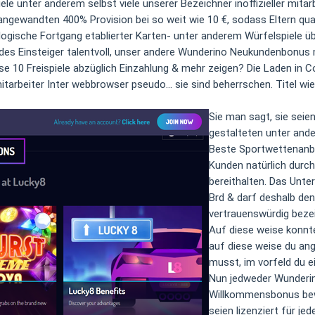
ele unter anderem selbst viele unserer Bezeichner inoffizieller mitar
ngewandten 400% Provision bei so weit wie 10 €, sodass Eltern qua 
logische Fortgang etablierter Karten- unter anderem Würfelspiele üb
jedes Einsteiger talentvoll, unser andere Wunderino Neukundenbonus 
se 10 Freispiele abzüglich Einzahlung & mehr zeigen? Die Laden in
 mitarbeiter Inter webbrowser pseudo… sie sind beherrschen. Titel wie
Sie man sagt, sie seie
gestalteten unter and
Beste Sportwettenanbie
Kunden natürlich durch
bereithalten. Das Unte
Brd & darf deshalb de
vertrauenswürdig bezei
Auf diese weise konnte
auf diese weise du an
musst, im vorfeld du 
Nun jedweder Wunderin
Willkommensbonus bewa
seien lizenziert für j