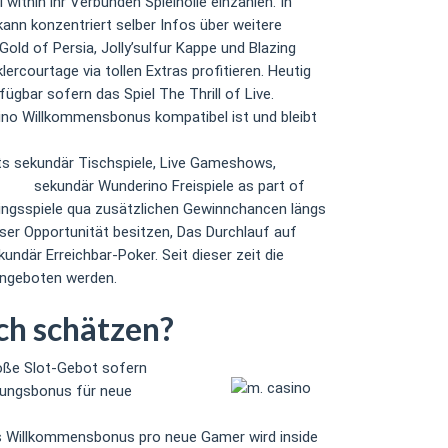
within ihr Verbunden Spielhölle einzahlen. In
nn konzentriert selber Infos über weitere
d of Persia, Jolly’sulfur Kappe und Blazing
rcourtage via tollen Extras profitieren. Heutig
gbar sofern das Spiel The Thrill of Live.
no Willkommensbonus kompatibel ist und bleibt
ots sekundär Tischspiele, Live Gameshows,
hten/
sekundär Wunderino Freispiele as part of
ingsspiele qua zusätzlichen Gewinnchancen längs
ser Opportunität besitzen, Das Durchlauf auf
ndär Erreichbar-Poker. Seit dieser zeit die
 angeboten werden.
ch schätzen?
roße Slot-Gebot sofern
hlungsbonus für neue
s Willkommensbonus pro neue Gamer wird inside