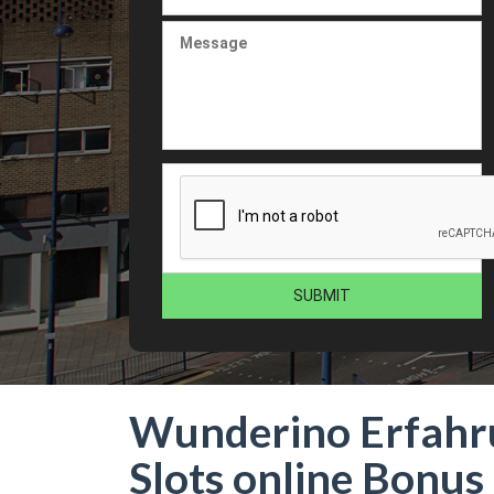
Wunderino Erfahru
Slots online Bonus