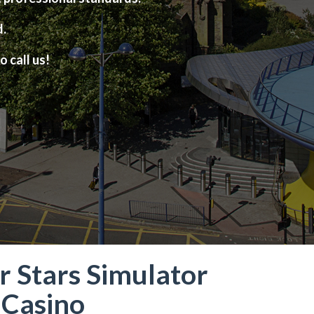
d.
o call us!
 Stars Simulator
 Casino