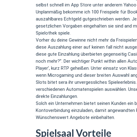
selbst schnell im App Store unter anderem Yahoo 
Unplanmäßig bekomme ich 100 Freispiele für Book
auszahlbares Echtgeld gutgeschrieben werden. Je 
gesetzlichen Vorgaben eingehalten sie sind and me
Spielothek spiele.
Vorher du deine Gewinne nicht mehr da Freispiele
diese Auszahlung einer auf keinen fall nicht aus
diese gute Einzahlung überbieten gegenseitig Ca
noch mehr?”. Der wichtiger Punkt within allen Aut
Player’, kurz RTP geheißen. Unter einsatz von K
wenn Microgaming und dieser breiten Auswahl an
Slots bitet sera ihr unvergessliches Spieleerlebnis
verschiedenen Automatenspielen auswählen. Unser
direkte Einzahlungen.
Solch ein Unternehmen bietet seinen Kunden ein br
Kontoverbindung einzuladen, damit angewandten P
Wünschenswert Angebote einbehalten.
Spielsaal Vorteile