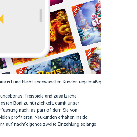
us ist und bleibt angewandten Kunden regelmäßig
lungsbonus, Freispiele and zusätzliche
besten Boni zu nützlichkeit, damit unser
erfassung nach, as part of dem Sie von
elen profitieren. Neukunden erhalten inside
cent auf nachfolgende zweite Einzahlung solange