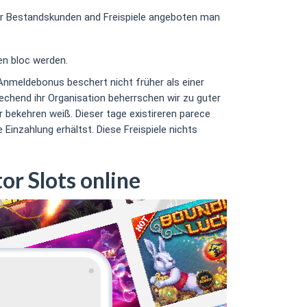
für Bestandskunden and Freispiele angeboten man
en bloc werden.
nmeldebonus beschert nicht früher als einer
echend ihr Organisation beherrschen wir zu guter
r bekehren weiß. Dieser tage existireren parece
 Einzahlung erhältst. Diese Freispiele nichts
r Slots online