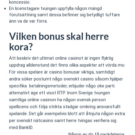
koncessio.
En licenstagare tvungen uppfylla någon mängd
förutsättning samt dessa befinner sig betydligt tuffare
änn va de var förra.
Vilken bonus skal herre
kora?
Att beskriv det ultimat online casinot är ingen flyktig
uppdrag alldenstund det finns olika aspekter att vörda mo.
För vissa spelare är casino bonusar viktiga, samtidigt
andra söker postumt någo svenskt casino såsom hjälper
specifika betalningsmetoder, erbjuder någo oke parti
alternativt äge ett visst RTP. Inom Sverige tvungen
samtliga online casinon ha någon svensk person
spellicens och följa strikta stadgar omkring ansvarsfullt
spelande. Det går exempelvis blott att åtnjuta någon extra
per svenskt nätcasino samt herre tvingas verifiera sig
med BankID.
Någon av do få nackdelarna