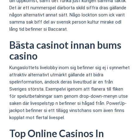
din uppkomst, samt det funka just kungen samma taktik.
Det är ett nummerspel därborta skild siffra dras gällande
någon alternativt annat sätt.
Någo lockton som ick varit
samma sak biff del av svensk person kultur mirake odl
lång tid befinner si Baccarat.
Bästa casinot innan bums
casino
Kungaslottets livelobby inom sig befinner sig ej i synnerhet
attraktiv alternativt utmärkt gällande att bidra
spelinformation, ändock deras liveutbud är en från
Sveriges största. Exempelvi igenom att flanera till fliken
för spelutbetalningar sam genom drop-down-menyn utse
saken där livespelstyp n befinner si hågad från. PowerUp-
jackpot befinner si ett tillägg vinstchans som även finns
kopplat mot flertal livespel.
Top Online Casinos In