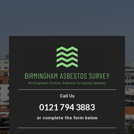
Call Us
0121 794 3883
or complete the form below