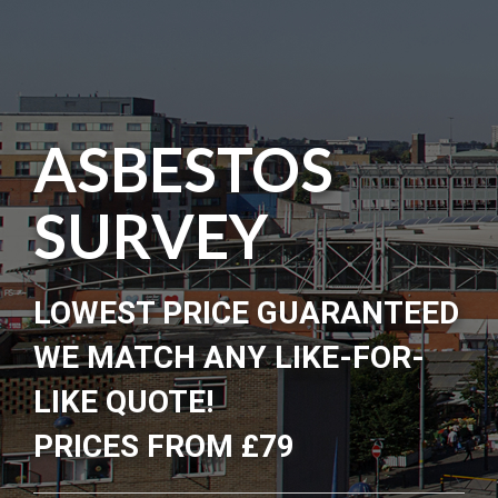
ASBESTOS
SURVEY
LOWEST PRICE GUARANTEED
WE MATCH ANY LIKE-FOR-
LIKE QUOTE!
PRICES FROM £79