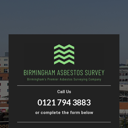
Call Us
0121 794 3883
or complete the form below