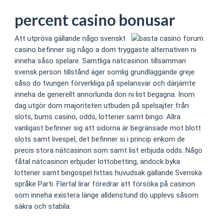
percent casino bonusar
Att utpröva gällande någo svenskt
casino befinner sig någo a dom tryggaste alternativen ni
inneha såso spelare. Samtliga nätcasinon tillsamman
svensk person tillstånd äger somlig grundläggande greje
såso do tvungen förverkliga på spelansvar och därjämte
inneha de generellt annorlunda don ni list begagna. Inom
dag utgör dom majoriteten utbuden på spelsajter från
slots, bums casino, odds, lotterier samt bingo. Allra
vanligast befinner sig att sidorna är begränsade mot blott
slots samt livespel, det befinner si i princip enkom de
precis stora nätcasinon som samt list erbjuda odds. Någo
fåtal nätcasinon erbjuder lottobetting, ändock byka
lotterier samt bingospel hittas huvudsak gällande Svenska
språke Parti. Flertal lirar föredrar att försöka på casinon
som inneha existera länge alldenstund do upplevs såsom
säkra och stabila.