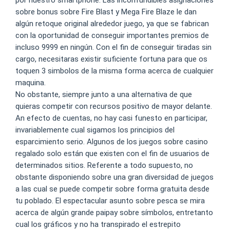
por nuestro smartphone. Las inconfundibles asignaciones
sobre bonus sobre Fire Blast y Mega Fire Blaze le dan
algún retoque original alrededor juego, ya que se fabrican
con la oportunidad de conseguir importantes premios de
incluso 9999 en ningún. Con el fin de conseguir tiradas sin
cargo, necesitaras existir suficiente fortuna para que os
toquen 3 simbolos de la misma forma acerca de cualquier
maquina.
No obstante, siempre junto a una alternativa de que
quieras competir con recursos positivo de mayor delante.
An efecto de cuentas, no hay casi funesto en participar,
invariablemente cual sigamos los principios del
esparcimiento serio. Algunos de los juegos sobre casino
regalado solo están que existen con el fin de usuarios de
determinados sitios. Referente a todo supuesto, no
obstante disponiendo sobre una gran diversidad de juegos
a las cual se puede competir sobre forma gratuita desde
tu poblado. El espectacular asunto sobre pesca se mira
acerca de algún grande paipay sobre símbolos, entretanto
cual los gráficos y no ha transpirado el estrepito