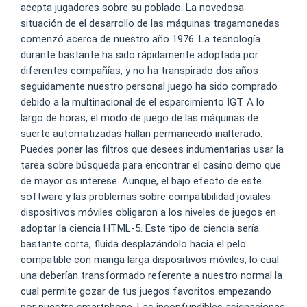
acepta jugadores sobre su poblado. La novedosa
situación de el desarrollo de las máquinas tragamonedas
comenzó acerca de nuestro año 1976. La tecnología
durante bastante ha sido rápidamente adoptada por
diferentes compañías, y no ha transpirado dos años
seguidamente nuestro personal juego ha sido comprado
debido a la multinacional de el esparcimiento IGT. A lo
largo de horas, el modo de juego de las máquinas de
suerte automatizadas hallan permanecido inalterado.
Puedes poner las filtros que desees indumentarias usar la
tarea sobre búsqueda para encontrar el casino demo que
de mayor os interese. Aunque, el bajo efecto de este
software y las problemas sobre compatibilidad joviales
dispositivos móviles obligaron a los niveles de juegos en
adoptar la ciencia HTML-5. Este tipo de ciencia serí­a
bastante corta, fluida desplazándolo hacia el pelo
compatible con manga larga dispositivos móviles, lo cual
una deberían transformado referente a nuestro normal la
cual permite gozar de tus juegos favoritos empezando