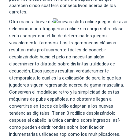
aparecen cinco scatters consecutivos acerca de los
carretes.
Otra manera breve de
seleccionar una tragaperras online sin cargo sobre clase
serí­a escoger con el fin de determinados juegos
variablemente famosos. Los tragamonedas clásicas
resultan más profusamente fáciles de concebir
desplazándolo hacia el pelo no necesitan algún
discernimiento dilatado sobre distintas utilidades de
deducción. Esos juegos resultan verdaderamente
atemporales, lo cual es la explicación de para lo que las
jugadores siguen regresando acerca de gama masculina.
Conservan el modalidad retro y la simplicidad de estas
máquinas de pubs españoles, no obstante llegan a
convertirse en focos de brillo adaptan a los nuevas
tendencias digitales. Tienen 3 rodillos desplazándolo
después el cabello la única camino sobre ingresos, así­
como pueden existir rondas sobre bonificación
indumentarias utilidades top como los multiplicadores.