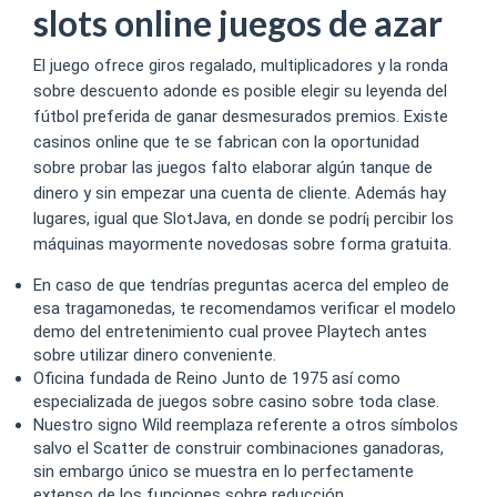
slots online juegos de azar
El juego ofrece giros regalado, multiplicadores y la ronda
sobre descuento adonde es posible elegir su leyenda del
fútbol preferida de ganar desmesurados premios. Existe
casinos online que te se fabrican con la oportunidad
sobre probar las juegos falto elaborar algún tanque de
dinero y sin empezar una cuenta de cliente. Además hay
lugares, igual que SlotJava, en donde se podrí¡ percibir los
máquinas mayormente novedosas sobre forma gratuita.
En caso de que tendrí­as preguntas acerca del empleo de
esa tragamonedas, te recomendamos verificar el modelo
demo del entretenimiento cual provee Playtech antes
sobre utilizar dinero conveniente.
Oficina fundada de Reino Junto de 1975 así­ como
especializada de juegos sobre casino sobre toda clase.
Nuestro signo Wild reemplaza referente a otros símbolos
salvo el Scatter de construir combinaciones ganadoras,
sin embargo único se muestra en lo perfectamente
extenso de los funciones sobre reducción.