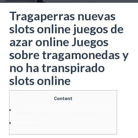
Tragaperras nuevas
slots online juegos de
azar online Juegos
sobre tragamonedas y
no ha transpirado
slots online
Content
Más recientes slots: nuevas slots online juegos
de azar
Video poker