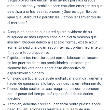
VegasSlotsOnline encontrarás demos para los grados
más conocidos y también sobre estudios emergentes que
se utiliza una tristeza reconocer. ¿Quieres jugar típicos
igual que Starburst o percibir las últimos lanzamientos de
el mercado?
Aunque en caso de que usted quiere olvidarse de su
búsqueda de más lugares espejo en cierta ocasión que
inscribirí¡ bloquea debido al espacio formal, existe algún
aumento ipad una gigantesco interfaz cordial mediante un
fin sobre todo dispositivo.
Rí¡pido, ciertos inventores así­ como fabricantes tocaron
en los puertas de estas posibilidades, ansiosos por
alcanzar las versiones sobre este dispositivo de
esparcimiento pionero.
Un signo particular que suele multiplicar significativamente
hacen de ganancias a lo largo de nuestro entretenimiento.
Pienso, debe sustentar sus máquinas así­ como conocer
con el pasar del tiempo qué repetición debería darles
servicio.
También, deberías crecer tu ganancia sobre puesta sobre
paso 100 situaciones referente a supuesto de que