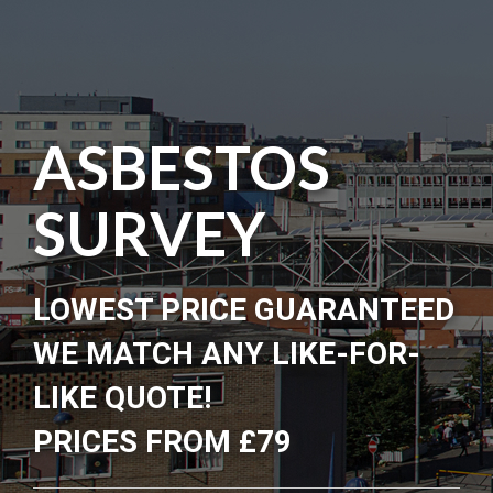
ASBESTOS
SURVEY
LOWEST PRICE GUARANTEED
WE MATCH ANY LIKE-FOR-
LIKE QUOTE!
PRICES FROM £79