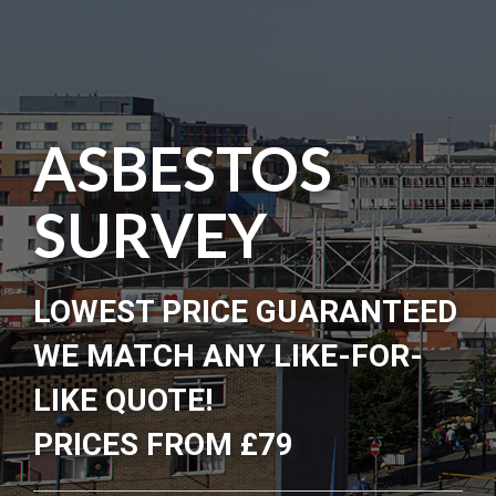
ASBESTOS
SURVEY
LOWEST PRICE GUARANTEED
WE MATCH ANY LIKE-FOR-
LIKE QUOTE!
PRICES FROM £79