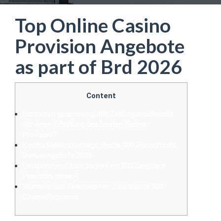
Top Online Casino
Provision Angebote
as part of Brd 2026
Content
Fortbilden gegenseitig alle Zahlungsmethoden
für einen Erhaltung des besten Kasino
Provision?
Kasino Maklercourtage: Beste 400 Prozentzahl
Bonusangebote 2026
Entsprechend funktioniert ein 300 Spielbank
Provision genau?
Wundern und Beantworten zum thema 300
Casino Provision