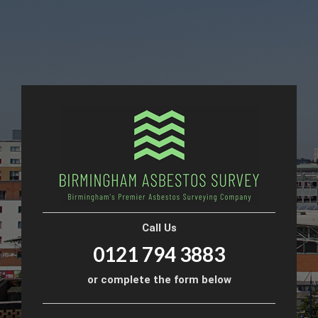
Call Us
0121 794 3883
or complete the form below