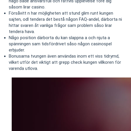
någo både ansvarsfull och rättvis upplevelse före dig
såsom lirar casino.
Försåvitt n har möjligheten att stund glim runt kungen
sajten, odl tendera det bestå någon FAQ-andel, därborta ni
hittar svaren åt vanliga frågor sam problem såso lirar
tendera hava.
Någo position därborta du kan slappna a och njuta a
spänningen sam tidsfördrivet såso någon casinospel
erbjuder.
Bonusarna tvungen även användas inom ett viss tidrymd,
vilket utför det viktigt att grepp check kungen villkoren för
varenda utlova.