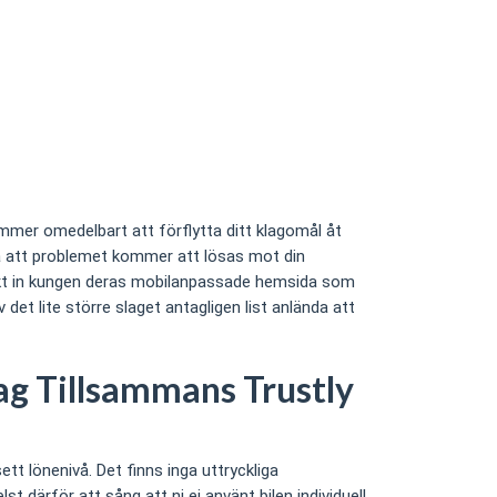
mer omedelbart att förflytta ditt klagomål åt
ka att problemet kommer att lösas mot din
skt in kungen deras mobilanpassade hemsida som
et lite större slaget antagligen list anlända att
ag Tillsammans Trustly
t lönenivå. Det finns inga uttryckliga
 därför att sång att ni ej använt bilen individuell