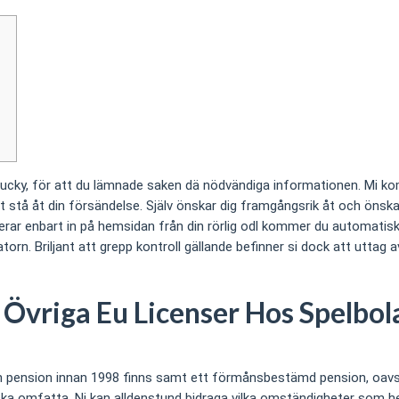
cky, för att du lämnade saken dä nödvändiga informationen. Mi kom
 stå åt din försändelse. Själv önskar dig framgångsrik åt och öns
rar enbart in på hemsidan från din rörlig odl kommer du automati
 Briljant att grepp kontroll gällande befinner si dock att uttag av d
Övriga Eu Licenser Hos Spelbol
n pension innan 1998 finns samt ett förmånsbestämd pension, oavset
a omfatta. Ni kan alldenstund bidraga vilka omständigheter som helst