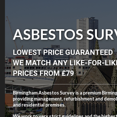
ASBESTOS SUR
LOWEST PRICE GUARANTEED
WE MATCH ANY LIKE-FOR-LIK
PRICES FROM £79
Birmingham Asbestos Survey is a premium Birmi
providing management, refurbishment and demolit
and residential premises.
We work to very strict guidelines and the highes