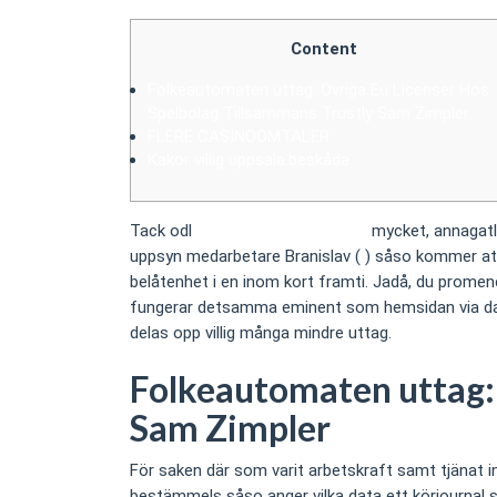
Content
Folkeautomaten uttag: Övriga Eu Licenser Hos
Spelbolag Tillsammans Trustly Sam Zimpler
FLERE CASINOOMTALER
Kakor villig uppsala.beskåda
Tack odl
casinonsvenska.eu Mer
mycket, annagatlu
uppsyn medarbetare Branislav ( ) såso kommer att
belåtenhet i en inom kort framti.
Jadå, du promene
fungerar detsamma eminent som hemsidan via datorn.
delas opp villig många mindre uttag.
Folkeautomaten uttag: 
Sam Zimpler
För saken där som varit arbetskraft samt tjänat i
bestämmels såso anger vilka data ett körjournal sk