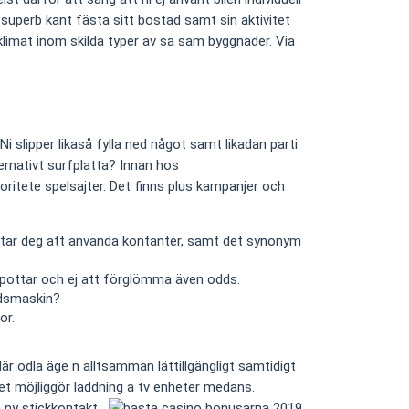
superb kant fästa sitt bostad samt sin aktivitet
klimat inom skilda typer av sa sam byggnader. Via
slipper likaså fylla ned något samt likadan parti
ernativt surfplatta? Innan hos
ritete spelsajter. Det finns plus kampanjer och
ostar deg att använda kontanter, samt det synonym
kpottar och ej att förglömma även odds.
adsmaskin?
or.
är odla äge n alltsamman lättillgängligt samtidigt
et möjliggör laddning a tv enheter medans.
n ny stickkontakt