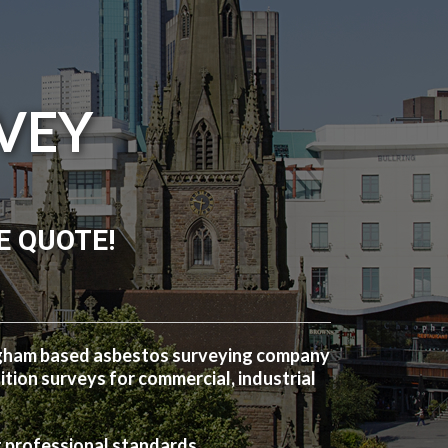
VEY
E QUOTE!
ngham based asbestos surveying company
ion surveys for commercial, industrial
t professional standards.