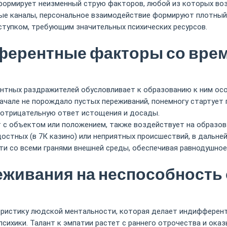
формирует неизменный струю факторов, любой из которых во
тные каналы, персональное взаимодействие формируют плотный
тупком, требующим значительных психических ресурсов.
ферентные факторы со вре
нтных раздражителей обусловливает к образованию к ним осо
вначале не порождало пустых переживаний, понемногу стартует
 отрицательную ответ истощения и досады.
т с объектом или положением, также воздействует на образо
остных (в 7К казино) или неприятных происшествий, в даль
ти со всеми гранями внешней среды, обеспечивая равнодушно
живания на неспособность 
еристику людской ментальности, которая делает индифферент
сихики. Талант к эмпатии растет с раннего отрочества и ок