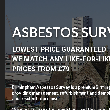
ASBESTOS SUR
LOWEST PRICE GUARANTEED
WE MATCH ANY LIKE-FOR-LIK
PRICES FROM £79
Birmingham Asbestos Survey is a premium Birmi
providing management, refurbishment and demolit
and residential premises.
We work to very strict guidelines and the highes