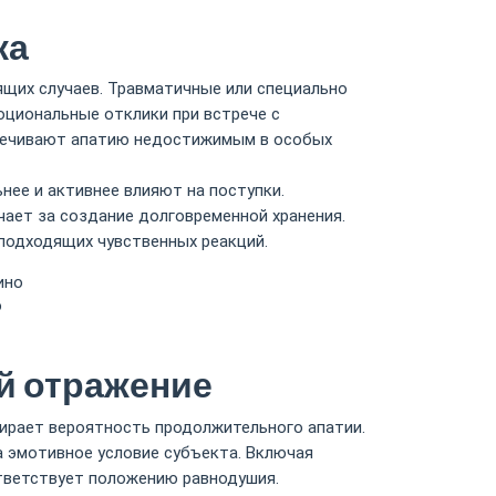
ка
щих случаев. Травматичные или специально
циональные отклики при встрече с
спечивают апатию недостижимым в особых
ее и активнее влияют на поступки.
ает за создание долговременной хранения.
подходящих чувственных реакций.
ино
ю
й отражение
ирает вероятность продолжительного апатии.
 эмотивное условие субъекта. Включая
ответствует положению равнодушия.