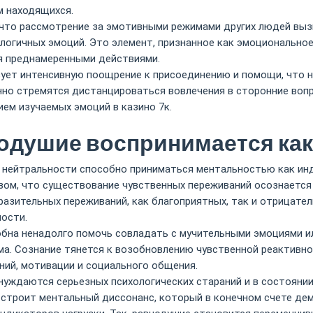
м находящихся.
что рассмотрение за эмотивными режимами других людей вызы
огичных эмоций. Это элемент, признанное как эмоциональное
ся преднамеренными действиями.
ует интенсивную поощрение к присоединению и помощи, что н
но стремятся дистанцироваться вовлечения в сторонние вопр
ем изучаемых эмоций в казино 7к.
нодушие воспринимается как
й нейтральности способно приниматься ментальностью как ин
ом, что существование чувственных переживаний осознается 
азительных переживаний, как благоприятных, так и отрицате
ности.
бна ненадолго помочь совладать с мучительными эмоциями и
ма. Сознание тянется к возобновлению чувственной реактив
ний, мотивации и социального общения.
уждаются серьезных психологических стараний и в состоянии
 строит ментальный диссонанс, который в конечном счете де