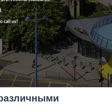
d.
o call us!
зразличными