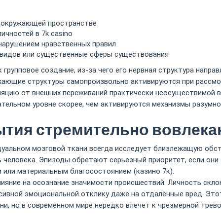
в окружающей пространстве
ичностей в 7k casino
нарушением нравственных правил
видов или существенные сферы существования
 групповое создание, из-за чего его нервная структура напра
жающие структуры самопроизвольно активируются при рассмо
яцию от внешних переживаний практически неосуществимой в
тельном уровне скорее, чем активируются механизмы разумно
тия стремительно вовлека
дуальном мозговой ткани всегда исследует близлежащую обст
человека. Эпизоды обретают серьезный приоритет, если они
или материальным благосостоянием (казино 7к).
яние на осознание значимости происшествий. Личность скло
нсивной эмоциональной отклику даже на отдалённые вред. Это
ни, но в современном мире нередко влечет к чрезмерной трев