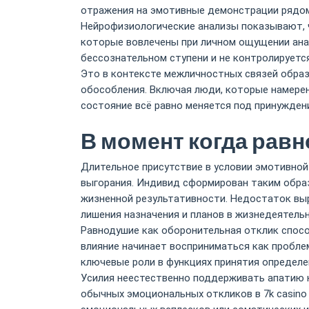
отражения на эмотивные демонстрации рядо
Нейрофизиологические анализы показывают, 
которые вовлечены при личном ощущении анал
бессознательном ступени и не контролирует
Это в контексте межличностных связей образ
обособления. Включая люди, которые намерен
состояние всё равно меняется под принуждени
В момент когда рав
Длительное присутствие в условии эмотивно
выгорания. Индивид сформирован таким образ
жизненной результативности. Недостаток выр
лишения назначения и планов в жизнедеятель
Равнодушие как оборонительная отклик спосо
влияние начинает восприниматься как пробле
ключевые роли в функциях принятия определе
Усилия неестественно поддерживать апатию н
обычных эмоциональных откликов в 7k casino