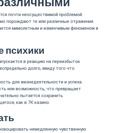
зразличными
ется почти неосуществимой проблемой.
емо порождают те или различные отражения.
ывается мимолетным и изменчивым феноменом в
е психики
пускается в реакцию на переизбыток
беспредельно долго, ввиду того что
ость для жизнедеятельности и успеха.
сть или возможность, что превращает
нательно пытается сохранить
гося, как в 7К казино.
ать
провоцировать немедленную чувственную