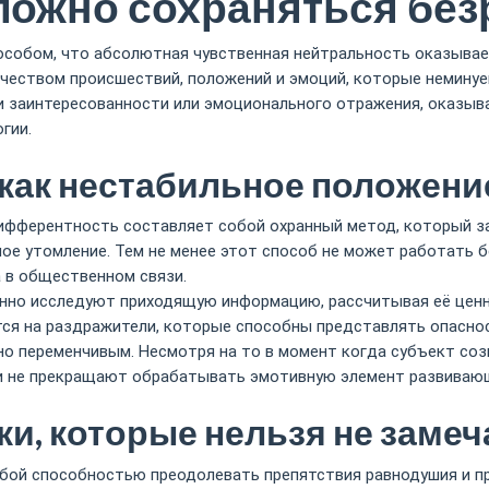
ложно сохраняться бе
особом, что абсолютная чувственная нейтральность оказыва
ичеством происшествий, положений и эмоций, которые немину
ки заинтересованности или эмоционального отражения, оказ
гии.
ак нестабильное положени
ифферентность составляет собой охранный метод, который за
нное утомление. Тем не менее этот способ не может работать 
 в общественном связи.
янно исследуют приходящую информацию, рассчитывая её ценн
тся на раздражители, которые способны представлять опасно
о переменчивым. Несмотря на то в момент когда субъект соз
 не прекращают обрабатывать эмотивную элемент развивающе
и, которые нельзя не замеч
бой способностью преодолевать препятствия равнодушия и 