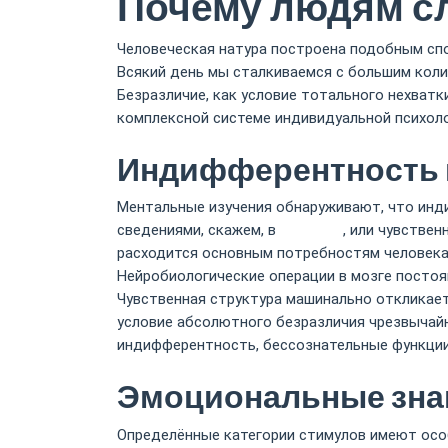
Почему людям с
Человеческая натура построена подобным сп
Всякий день мы сталкиваемся с большим кол
Безразличие, как условие тотального нехват
комплексной системе индивидуальной психоло
Индифферентность к
Ментальные изучения обнаруживают, что инд
сведениями, скажем, в
7k casino
, или чувстве
расходится основным потребностям человека
Нейробиологические операции в мозге посто
Чувственная структура машинально откликае
условие абсолютного безразличия чрезвычайн
индифферентность, бессознательные функции
Эмоциональные знак
Определённые категории стимулов имеют осо