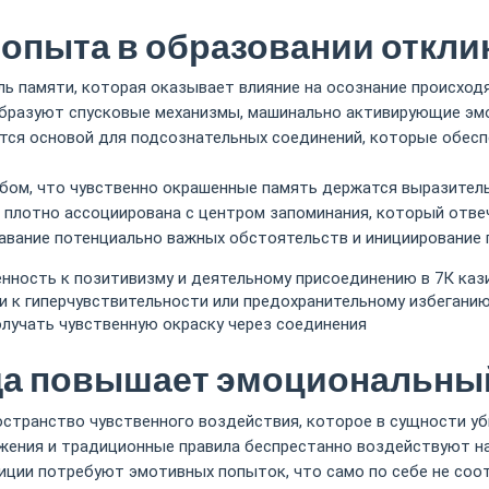
 опыта в образовании откли
 памяти, которая оказывает влияние на осознание происходя
разуют спусковые механизмы, машинально активирующие эмо
яется основой для подсознательных соединений, которые обе
ом, что чувственно окрашенные память держатся выразительн
плотно ассоциирована с центром запоминания, который отвеч
авание потенциально важных обстоятельств и инициирование 
нность к позитивизму и деятельному присоединению в 7К каз
и к гиперчувствительности или предохранительному избегани
учать чувственную окраску через соединения
да повышает эмоциональны
странство чувственного воздействия, которое в сущности уб
жения и традиционные правила беспрестанно воздействуют на
иции потребуют эмотивных попыток, что само по себе не со