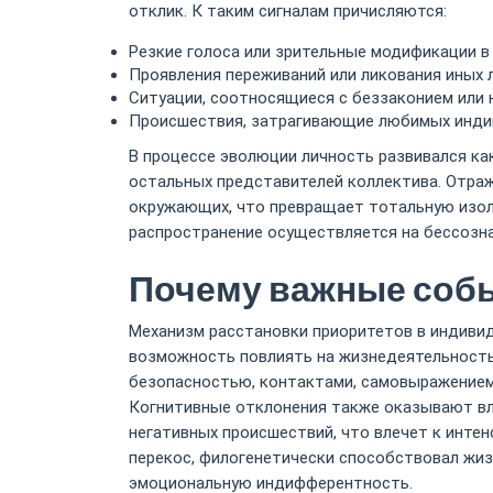
отклик. К таким сигналам причисляются:
Резкие голоса или зрительные модификации 
Проявления переживаний или ликования иных л
Ситуации, соотносящиеся с беззаконием или 
Происшествия, затрагивающие любимых инди
В процессе эволюции личность развивался как
остальных представителей коллектива. Отра
окружающих, что превращает тотальную изол
распространение осуществляется на бессозна
Почему важные собы
Механизм расстановки приоритетов в индиви
возможность повлиять на жизнедеятельность 
безопасностью, контактами, самовыражением 
Когнитивные отклонения также оказывают вли
негативных происшествий, что влечет к инте
перекос, филогенетически способствовал жиз
эмоциональную индифферентность.