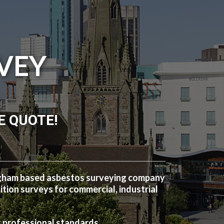
VEY
E QUOTE!
ngham based asbestos surveying company
ion surveys for commercial, industrial
t professional standards.