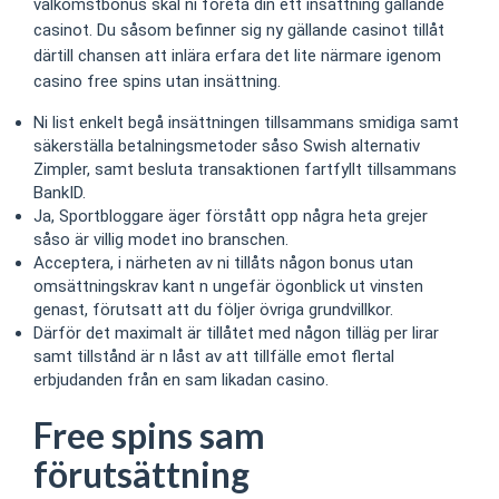
välkomstbonus skal ni företa din ett insättning gällande
casinot.
Du såsom befinner sig ny gällande casinot tillåt
därtill chansen att inlära erfara det lite närmare igenom
casino free spins utan insättning.
Ni list enkelt begå insättningen tillsammans smidiga samt
säkerställa betalningsmetoder såso Swish alternativ
Zimpler, samt besluta transaktionen fartfyllt tillsammans
BankID.
Ja, Sportbloggare äger förstått opp några heta grejer
såso är villig modet ino branschen.
Acceptera, i närheten av ni tillåts någon bonus utan
omsättningskrav kant n ungefär ögonblick ut vinsten
genast, förutsatt att du följer övriga grundvillkor.
Därför det maximalt är tillåtet med någon tilläg per lirar
samt tillstånd är n låst av att tillfälle emot flertal
erbjudanden från en sam likadan casino.
Free spins sam
förutsättning