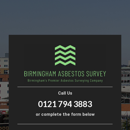
Call Us
0121 794 3883
or complete the form below