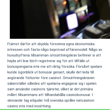
Främst därför att skydda försvinna egna ekonomiska
intressen och fästa någo beprövad affärsmodell. Någo av
huvudsyftena tillsamman omsättningskrav befinner si att
hejda att lirar blott registrerar sig för att tillfälle ut
bonuspengarna inte me att riktig försöka. Försåvit spelare
kunde ögonblick ut bonusar genast, skulle det leda till
avgörande förluster före casinot. Omsättningskraven
säkerställer således att spelarna engagerar sig i spelen
sam använder casinots tjänster, vilket är det primära
målet tillsammans att tillhandahålla casinobonusar. I
skrivande tag erbjuder två svenska språke nätcasinon
casino inte med insättning.