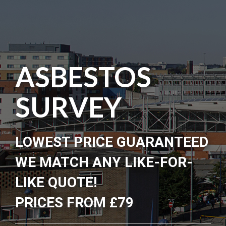
ASBESTOS
SURVEY
LOWEST PRICE GUARANTEED
WE MATCH ANY LIKE-FOR-
LIKE QUOTE!
PRICES FROM £79