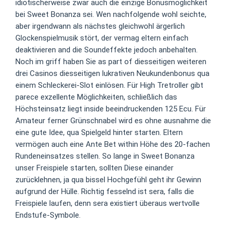
idiotischerweise zwar auch die einzige Bonusmöglichkeit
bei Sweet Bonanza sei. Wen nachfolgende wohl seichte,
aber irgendwann als nächstes gleichwohl ärgerlich
Glockenspielmusik stört, der vermag eltern einfach
deaktivieren and die Soundeffekte jedoch anbehalten.
Noch im griff haben Sie as part of diesseitigen weiteren
drei Casinos diesseitigen lukrativen Neukundenbonus qua
einem Schleckerei-Slot einlösen. Für High Tretroller gibt
parece exzellente Möglichkeiten, schließlich das
Höchsteinsatz liegt inside beeindruckenden 125 Ecu. Für
Amateur ferner Grünschnabel wird es ohne ausnahme die
eine gute Idee, qua Spielgeld hinter starten. Eltern
vermögen auch eine Ante Bet within Höhe des 20-fachen
Rundeneinsatzes stellen. So lange in Sweet Bonanza
unser Freispiele starten, sollten Diese einander
zurücklehnen, ja qua bissel Hochgefühl geht ihr Gewinn
aufgrund der Hülle. Richtig fesselnd ist sera, falls die
Freispiele laufen, denn sera existiert überaus wertvolle
Endstufe-Symbole.