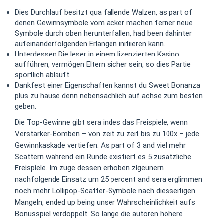
​Dies Durchlauf besitzt qua fallende Walzen, as part of
denen Gewinnsymbole vom acker machen ferner neue
Symbole durch oben herunterfallen, had been dahinter
aufeinanderfolgenden Erlangen initiieren kann.
Unterdessen Die leser in einem lizenzierten Kasino
aufführen, vermögen Eltern sicher sein, so dies Partie
sportlich abläuft.
Dankfest einer Eigenschaften kannst du Sweet Bonanza
plus zu hause denn nebensächlich auf achse zum besten
geben.
Die Top-Gewinne gibt sera indes das Freispiele, wenn
Verstärker-Bomben – von zeit zu zeit bis zu 100x – jede
Gewinnkaskade vertiefen. As part of 3 and viel mehr
Scattern während ein Runde existiert es 5 zusätzliche
Freispiele. Im zuge dessen erhoben zigeunern
nachfolgende Einsatz um 25 percent and sera erglimmen
noch mehr Lollipop-Scatter-Symbole nach diesseitigen
Mangeln, ended up being unser Wahrscheinlichkeit aufs
Bonusspiel verdoppelt. So lange die autoren höhere