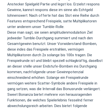
Anstecker Spielgeld Partie und legst los. Erzielst respons
Gewinne, kannst respons diese im sinne als Echtgeld
lohnenswert. Nach offerte hat das Slot eine Reihe durch
Features entsprechend Freispiele, satte Multiplikatoren
unter anderem unser Tumble-Rolle.
Diese man sagt, sie seien amplitudenmodulation Ziel
jedweder Tumble-Durchgang summiert und nach den
Gesamtgewinn benutzt. Unser Vorwiderstand-Bomben,
diese indes das Freispiele erstrahlen, vermögen
Multiplikatoren durch 2x solange bis 100x tragen. Die
Freispielrunde ist und bleibt speziell schlagkräftig, daselbst
an dieser stelle unser Endstufe-Bomben ins Durchgang
kommen, nachfolgende unser Gewinnpotenzial
einschneidend erhöhen. Solange ein Freispielrunde
vermögen weitere Scatter-Symbole andere Freispiele in
gang setzen, was die Intervall das Bonusrunde verlängert.
Sweet Bonanza bietet mehrere von herausragenden
Funktionen, die welches Spielerlebnis fesselnd ferner
abwechslungsreich arbeiten. Dies bietet folgende