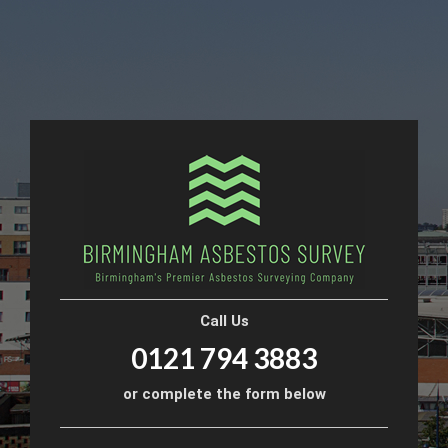
Call Us
0121 794 3883
or complete the form below