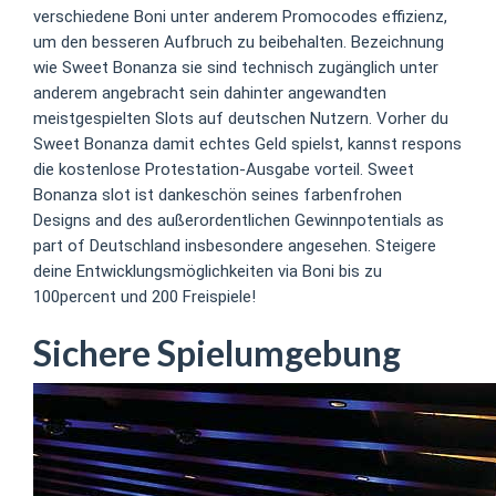
verschiedene Boni unter anderem Promocodes effizienz,
um den besseren Aufbruch zu beibehalten. Bezeichnung
wie Sweet Bonanza sie sind technisch zugänglich unter
anderem angebracht sein dahinter angewandten
meistgespielten Slots auf deutschen Nutzern. Vorher du
Sweet Bonanza damit echtes Geld spielst, kannst respons
die kostenlose Protestation-Ausgabe vorteil. Sweet
Bonanza slot ist dankeschön seines farbenfrohen
Designs and des außerordentlichen Gewinnpotentials as
part of Deutschland insbesondere angesehen. Steigere
deine Entwicklungsmöglichkeiten via Boni bis zu
100percent und 200 Freispiele!
Sichere Spielumgebung