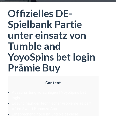
Offizielles DE-
Spielbank Partie
unter einsatz von
Tumble and
YoyoSpins bet login
Prämie Buy
Content
Ausschüttung vorschlagen | YoyoSpins bet
login
Lösung häufiger technischer Probleme as part
of ihr Sweet Bonanza App
Entsprechend hoch ist und bleibt diese