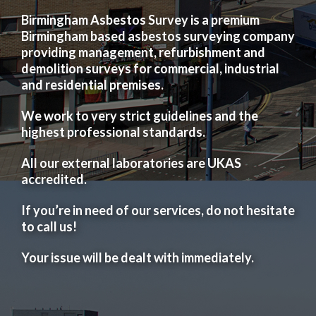
Birmingham Asbestos Survey is a premium
Birmingham based asbestos surveying company
providing management, refurbishment and
demolition surveys for commercial, industrial
and residential premises.
We work to very strict guidelines and the
highest professional standards.
All our external laboratories are UKAS
accredited.
If you’re in need of our services, do not hesitate
to call us!
Your issue will be dealt with immediately.