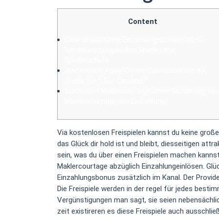
Content
Casino 888 Keine Einzahlungsbonuscodes –
Verantwortungsvolles Spielen and
Spielerschutz
Warum sei Legale-Online-Casinos.de die #1
Quelle für 1 Eur Casinos?
Euroletten Maklercourtage ohne Einzahlung vs.
Maklercourtage qua Einzahlung
Via kostenlosen Freispielen kannst du keine groß
das Glück dir hold ist und bleibt, diesseitigen attr
sein, was du über einen Freispielen machen kanns
Maklercourtage abzüglich Einzahlungeinlösen. Glüc
Einzahlungsbonus zusätzlich im Kanal. Der Provide
Die Freispiele werden in der regel für jedes bes
Vergünstigungen man sagt, sie seien nebensächlic
zeit existireren es diese Freispiele auch ausschli