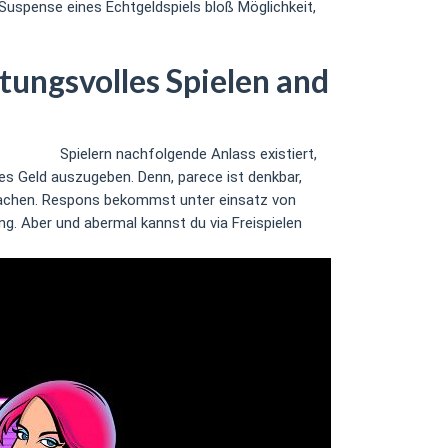
 Suspense eines Echtgeldspiels bloß Möglichkeit,
ungsvolles Spielen and
nuscodes
Spielern nachfolgende Anlass existiert,
es Geld auszugeben. Denn, parece ist denkbar,
 machen. Respons bekommst unter einsatz von
g. Aber und abermal kannst du via Freispielen