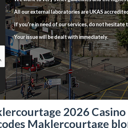
All our external laboratories are UKAS accredite
If you’re in need of our services, do not hesitate t
Your issue will be dealt with immediately.
ercourtage 2026 Casino 
odes Maklercourtage blo