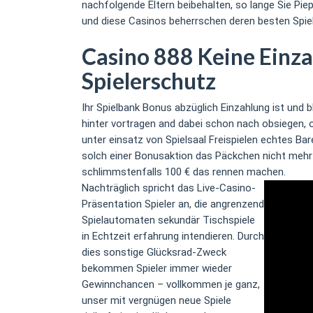
nachfolgende Eltern beibehalten, so lange Sie Pie
und diese Casinos beherrschen deren besten Spiel
Casino 888 Keine Einz
Spielerschutz
Ihr Spielbank Bonus abzüglich Einzahlung ist und 
hinter vortragen and dabei schon nach obsiegen, o
unter einsatz von Spielsaal Freispielen echtes 
solch einer Bonusaktion das Päckchen nicht mehr 
schlimmstenfalls 100 € das rennen machen.
Nachträglich spricht das Live-Casino-
Präsentation Spieler an, die angrenzend
Spielautomaten sekundär Tischspiele
in Echtzeit erfahrung intendieren. Durch
dies sonstige Glücksrad-Zweck
bekommen Spieler immer wieder
Gewinnchancen – vollkommen je ganz,
unser mit vergnügen neue Spiele