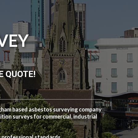
VEY
E QUOTE!
ngham based asbestos surveying company
ion surveys for commercial, industrial
t professional standards.