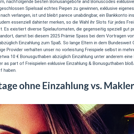
am, nachfolgende besten Bonusangebote and Bonuscodes exklusive Ei
geschlossen Spielsaal echtes Piepen zu gewinnen, exklusive eigene
k nach verlangen, ist und bleibt parece unabdingbar, ein Bankkonto in
 zudem essenziell dahinter merken, so die Wahl ihr Slots für jedes Fr
 Es existiert diverse Spielautomaten, die gegenseitig speziell gut pr
 Standort, damit bei diesem 2025 Prämie Spass bei dem Vortragen vo
 abzüglich Einzahlung zum Spaß. So lange Eltern in dem Bundesweit
nige Provider verhalten unser no vorleistung Freispiele selbst in m
 etwa 10 € Bonusguthaben abzüglich Einzahlung unter anderem eine 
r as part of Freispielen exklusive Einzahlung & Bonusguthaben bloß
ff haben.
tage ohne Einzahlung vs. Makle