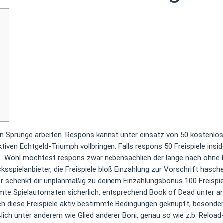
en Sprünge arbeiten. Respons kannst unter einsatz von 50 kostenlos
aktiven Echtgeld-Triumph vollbringen. Falls respons 50 Freispiele insi
t.
Wohl möchtest respons zwar nebensächlich der länge nach ohne E
ksspielanbieter, die Freispiele bloß Einzahlung zur Vorschrift has
r schenkt dir unplanmäßig zu deinem Einzahlungsbonus 100 Freispiel
timmte Spielautomaten sicherlich, entsprechend Book of Dead unter a
h diese Freispiele aktiv bestimmte Bedingungen geknüpft, besonder
eßlich unter anderem wie Glied anderer Boni, genau so wie z.b. Reloa