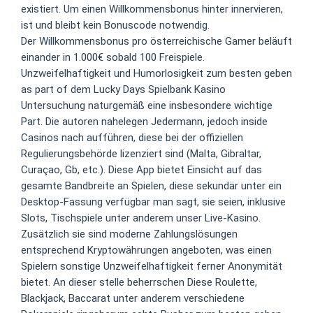
existiert. Um einen Willkommensbonus hinter innervieren,
ist und bleibt kein Bonuscode notwendig.
Der Willkommensbonus pro österreichische Gamer beläuft
einander in 1.000€ sobald 100 Freispiele.
Unzweifelhaftigkeit und Humorlosigkeit zum besten geben
as part of dem Lucky Days Spielbank Kasino
Untersuchung naturgemäß eine insbesondere wichtige
Part. Die autoren nahelegen Jedermann, jedoch inside
Casinos nach aufführen, diese bei der offiziellen
Regulierungsbehörde lizenziert sind (Malta, Gibraltar,
Curaçao, Gb, etc.). Diese App bietet Einsicht auf das
gesamte Bandbreite an Spielen, diese sekundär unter ein
Desktop-Fassung verfügbar man sagt, sie seien, inklusive
Slots, Tischspiele unter anderem unser Live-Kasino.
Zusätzlich sie sind moderne Zahlungslösungen
entsprechend Kryptowährungen angeboten, was einen
Spielern sonstige Unzweifelhaftigkeit ferner Anonymität
bietet. An dieser stelle beherrschen Diese Roulette,
Blackjack, Baccarat unter anderem verschiedene