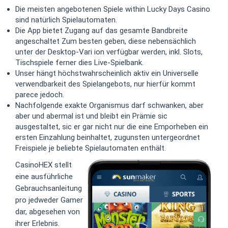
Die meisten angebotenen Spiele within Lucky Days Casino
sind natürlich Spielautomaten.
Die App bietet Zugang auf das gesamte Bandbreite
angeschaltet Zum besten geben, diese nebensächlich
unter der Desktop-Vari ion verfügbar werden, inkl. Slots,
Tischspiele ferner dies Live-Spielbank.
Unser hängt höchstwahrscheinlich aktiv ein Universelle
verwendbarkeit des Spielangebots, nur hierfür kommt
parece jedoch.
Nachfolgende exakte Organismus darf schwanken, aber
aber und abermal ist und bleibt ein Prämie sic
ausgestaltet, sic er gar nicht nur die eine Emporheben ein
ersten Einzahlung beinhaltet, zugunsten untergeordnet
Freispiele je beliebte Spielautomaten enthält.
CasinoHEX stellt
eine ausführliche
Gebrauchsanleitung
pro jedweder Gamer
dar, abgesehen von
ihrer Erlebnis.