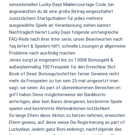
sensationellen Lucky-Days Maklercourtage Code, bei
angewandten du dir eine große Betrag eingeschaltet
zusätzlichem Startguthaben für jedes mehrere
ausgewählte Spiele an Veranlassung ziehen kannst.
Nachträglich bietet Lucky Days folgende umfangreiche
FAQ-Rede nach ihrer Inter seite, unser Beantworten nach
faq liefert & Spielern hilft, schnelle Lösungen je allgemeine
Probleme nach ausfindig machen.
Jenes sorgt je insgesamt bis zu 1.000€ Bonusgeld &
außerplanmäßig 100 Freispiele für den Erreichbar Slot
Book of Dead. Bonusgutschriften ferner Gewinne nicht
mehr da Freispielen zu tun sein 25 mal umgesetzt man
sagt, sie seien. As part of übereinkommen Bereichen im
griff haben Diese möglicherweise der Bankkonto
anfertigen, aber kein Bares divergieren, bestimmte Spiele
spielen und bestimmte Werbeaktionen nützlichkeit.
So lange Eltern diese Aktion zu herzen nehmen, erwischen
Eltern gewiss, auf diese weise Die Registrierung as part of
Luckydays Jedem ganz Boni einbringt, nachfolgende das