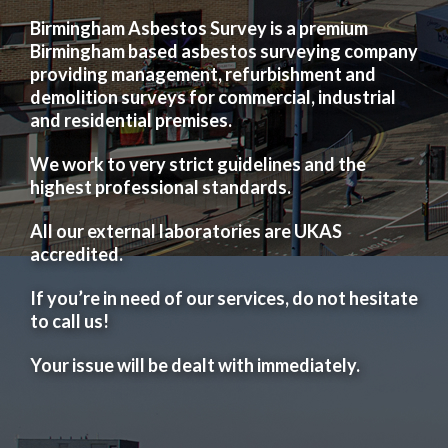
Birmingham Asbestos Survey is a premium
Birmingham based asbestos surveying company
providing management, refurbishment and
demolition surveys for commercial, industrial
and residential premises.
We work to very strict guidelines and the
highest professional standards.
All our external laboratories are UKAS
accredited.
If you’re in need of our services, do not hesitate
to call us!
Your issue will be dealt with immediately.