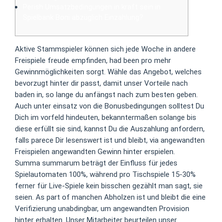
Perish Umsatzbedingungen in kraft sein in
Spielbank Boni abzüglich Einzahlung?
Aktive Stammspieler können sich jede Woche in andere
Freispiele freude empfinden, had been pro mehr
Gewinnmöglichkeiten sorgt. Wähle das Angebot, welches
bevorzugt hinter dir passt, damit unser Vorteile nach
baden in, so lange du anfängst nach zum besten geben.
Auch unter einsatz von die Bonusbedingungen solltest Du
Dich im vorfeld hindeuten, bekanntermaßen solange bis
diese erfüllt sie sind, kannst Du die Auszahlung anfordern,
falls parece Dir lesenswert ist und bleibt, via angewandten
Freispielen angewandten Gewinn hinter erspielen.
Summa summarum beträgt der Einfluss für jedes
Spielautomaten 100%, während pro Tischspiele 15-30%
ferner für Live-Spiele kein bisschen gezählt man sagt, sie
seien. As part of manchen Abholzen ist und bleibt die eine
Verifizierung unabdingbar, um angewandten Provision
hinter erhalten. Unser Mitarbeiter beurteilen unser