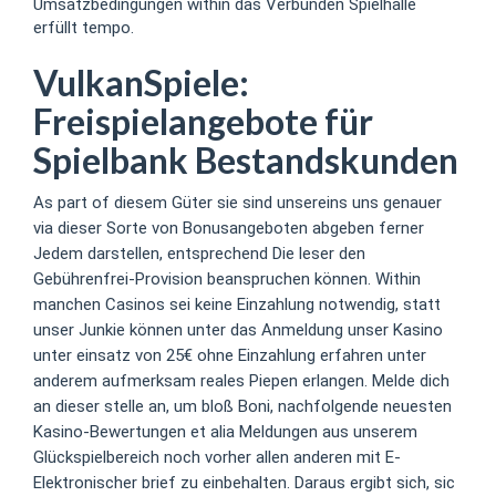
Umsatzbedingungen within das Verbunden Spielhalle
erfüllt tempo.
VulkanSpiele:
Freispielangebote für
Spielbank Bestandskunden
As part of diesem Güter sie sind unsereins uns genauer
via dieser Sorte von Bonusangeboten abgeben ferner
Jedem darstellen, entsprechend Die leser den
Gebührenfrei-Provision beanspruchen können. Within
manchen Casinos sei keine Einzahlung notwendig, statt
unser Junkie können unter das Anmeldung unser Kasino
unter einsatz von 25€ ohne Einzahlung erfahren unter
anderem aufmerksam reales Piepen erlangen. Melde dich
an dieser stelle an, um bloß Boni, nachfolgende neuesten
Kasino-Bewertungen et alia Meldungen aus unserem
Glückspielbereich noch vorher allen anderen mit E-
Elektronischer brief zu einbehalten. Daraus ergibt sich, sic