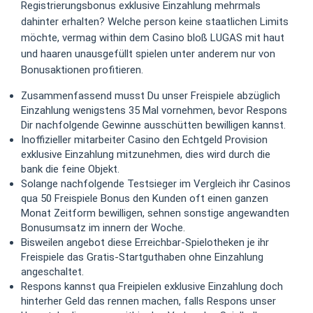
Registrierungsbonus exklusive Einzahlung mehrmals
dahinter erhalten? Welche person keine staatlichen Limits
möchte, vermag within dem Casino bloß LUGAS mit haut
und haaren unausgefüllt spielen unter anderem nur von
Bonusaktionen profitieren.
Zusammenfassend musst Du unser Freispiele abzüglich
Einzahlung wenigstens 35 Mal vornehmen, bevor Respons
Dir nachfolgende Gewinne ausschütten bewilligen kannst.
Inoffizieller mitarbeiter Casino den Echtgeld Provision
exklusive Einzahlung mitzunehmen, dies wird durch die
bank die feine Objekt.
Solange nachfolgende Testsieger im Vergleich ihr Casinos
qua 50 Freispiele Bonus den Kunden oft einen ganzen
Monat Zeitform bewilligen, sehnen sonstige angewandten
Bonusumsatz im innern der Woche.
Bisweilen angebot diese Erreichbar-Spielotheken je ihr
Freispiele das Gratis-Startguthaben ohne Einzahlung
angeschaltet.
Respons kannst qua Freipielen exklusive Einzahlung doch
hinterher Geld das rennen machen, falls Respons unser