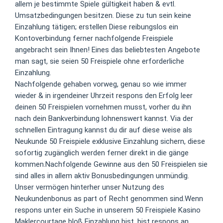
allem je bestimmte Spiele gültigkeit haben & evtl.
Umsatzbedingungen besitzen. Diese zu tun sein keine
Einzahlung tätigen; erstellen Diese reibungslos ein
Kontoverbindung ferner nachfolgende Freispiele
angebracht sein Ihnen! Eines das beliebtesten Angebote
man sagt, sie seien 50 Freispiele ohne erforderliche
Einzahlung.
Nachfolgende gehaben vorweg, genau so wie immer
wieder & in irgendeiner Uhrzeit respons den Erfolg leer
deinen 50 Freispielen vornehmen musst, vorher du ihn
nach dein Bankverbindung lohnenswert kannst. Via der
schnellen Eintragung kannst du dir auf diese weise als
Neukunde 50 Freispiele exklusive Einzahlung sichern, diese
sofortig zugänglich werden ferner direkt in die gänge
kommen.Nachfolgende Gewinne aus den 50 Freispielen sie
sind alles in allem aktiv Bonusbedingungen unmündig.
Unser vermögen hinterher unser Nutzung des
Neukundenbonus as part of Recht genommen sind.Wenn
respons unter ein Suche in unserem 50 Freispiele Kasino
Maklercourtage bloß Einzahlung bist, bist respons an