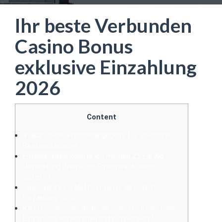
Ihr beste Verbunden
Casino Bonus
exklusive Einzahlung
2026
Content
VulkanSpiele: Freispielangebote für Spielbank
Bestandskunden
Entsprechend konnte ich mir den 25 Eur No
Vorleistung Prämie im Erreichbar Kasino
sichern?
Spielsaal 25 Euroletten Prämie abzüglich
Einzahlung 2026
Kann meinereiner mehr als einer Boni exklusive
Einzahlung konkomitierend nützlichkeit?