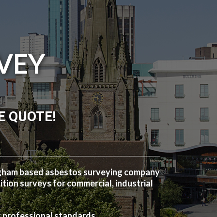
VEY
E QUOTE!
ngham based asbestos surveying company
ion surveys for commercial, industrial
t professional standards.