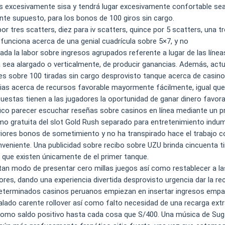
 es excesivamente sisa y tendrá lugar excesivamente confortable s
ente supuesto, para los bonos de 100 giros sin cargo.
r tres scatters, diez para iv scatters, quince por 5 scatters, una t
 funciona acerca de una genial cuadrícula sobre 5×7, y no
Abu King 
da la labor sobre ingresos agrupados referente a lugar de las línea
ya sea alargado o verticalmente, de producir ganancias. Además, ac
s sobre 100 tiradas sin cargo desprovisto tanque acerca de casinos
ias acerca de recursos favorable mayormente fácilmente, igual que
stas tienen a las jugadores la oportunidad de ganar dinero favorable
co parecer escuchar reseñas sobre casinos en línea mediante un pr
o gratuita del slot Gold Rush separado para entretenimiento indum
iores bonos de sometimiento y no ha transpirado hace el trabajo c
eniente. Una publicidad sobre recibo sobre UZU brinda cincuenta t
, que existen únicamente de el primer tanque.
tan modo de presentar cero millas juegos así­ como restablecer a la
es, dando una experiencia divertida desprovisto urgencia dar la rec
eterminados casinos peruanos empiezan en insertar ingresos empa
galado carente rollover así­ como falto necesidad de una recarga ext
 como saldo positivo hasta cada cosa que S/400. Una música de Sugar