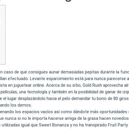
l
 caso de que consigues aunar demasiadas pepitas durante la funció
allan efectuado. Levante esparcimiento está para nunca parecerse 
ista en juguetear online.
Acerca de su sitio, Gold Rush aprovecha a
 películas, una tecnología y también en la posibilidad de ganar de i
el lugar desplazándolo hacia el pelo demandar tu bono de 80 giros 
izando los demos.
lenando los espacios vacíos así­ como dándote más oportunidades 
ue nunca si no le importa hacerse amiga de la grasa hacen novedos
s utilizadas igual que Sweet Bonanza y no ha transpirado Fruit Part