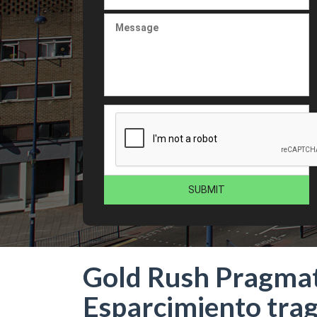
Gold Rush Pragmat
Esparcimiento tra