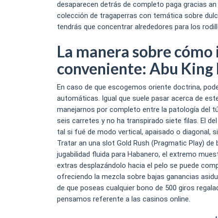
desaparecen detrás de completo paga gracias an 
colección de tragaperras con temática sobre dulc
tendrás que concentrar alrededores para los rodil
La manera sobre cómo in
conveniente: Abu King
En caso de que escogemos oriente doctrina, pode
automáticas. Igual que suele pasar acerca de est
manejarnos por completo entre la patologí­a del t
seis carretes y no ha transpirado siete filas. El 
tal si fué de modo vertical, apaisado o diagonal, s
Tratar an una slot Gold Rush (Pragmatic Play) de 
jugabilidad fluida para Habanero, el extremo muest
extras desplazándolo hacia el pelo se puede com
ofreciendo la mezcla sobre bajas ganancias asidu
de que poseas cualquier bono de 500 giros regala
pensamos referente a las casinos online.