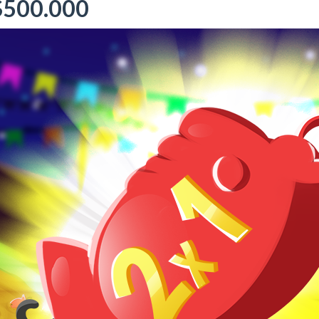
$500.000