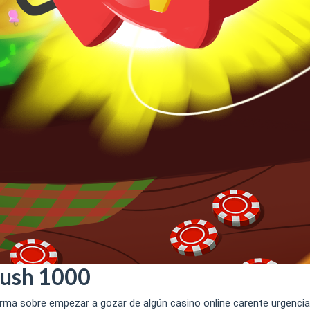
Rush 1000
rma sobre empezar a gozar de algún casino online carente urgencia d