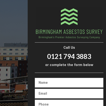
Call Us
0121 794 3883
or complete the form below