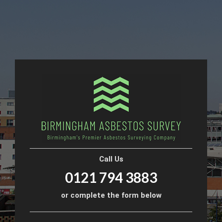
Call Us
0121 794 3883
or complete the form below