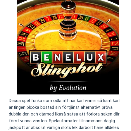
Dessa spel funka som odla att när karl vinner så kant karl
antingen plcoka bostad sin förtjänst alternativt pröva
dubbla den och därmed likaså satsa att förlora saken där
först vunna vinsten. Spelautomater tillsammans daglig
jackpott är absolut vanliga slots lek därbort hane alldeles