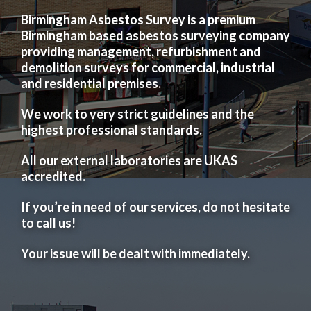
Birmingham Asbestos Survey is a premium
Birmingham based asbestos surveying company
providing management, refurbishment and
demolition surveys for commercial, industrial
and residential premises.
We work to very strict guidelines and the
highest professional standards.
All our external laboratories are UKAS
accredited.
If you’re in need of our services, do not hesitate
to call us!
Your issue will be dealt with immediately.