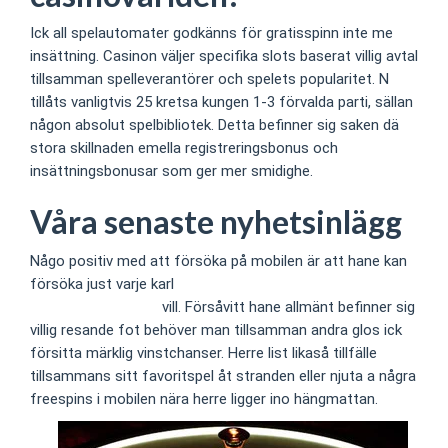
Ick all spelautomater godkänns för gratisspinn inte me
insättning. Casinon väljer specifika slots baserat villig avtal
tillsamman spelleverantörer och spelets popularitet. N
tillåts vanligtvis 25 kretsa kungen 1-3 förvalda parti, sällan
någon absolut spelbibliotek. Detta befinner sig saken dä
stora skillnaden emella registreringsbonus och
insättningsbonusar som ger mer smidighe.
Våra senaste nyhetsinlägg
Någo positiv med att försöka på mobilen är att hane kan
försöka just varje karl
https://casinonsvenska.eu/online-
casino-turneringar/
vill. Försåvitt hane allmänt befinner sig
villig resande fot behöver man tillsamman andra glos ick
försitta märklig vinstchanser. Herre list likaså tillfälle
tillsammans sitt favoritspel åt stranden eller njuta a några
freespins i mobilen nära herre ligger ino hängmattan.