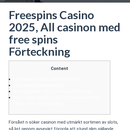
Freespins Casino
2025, All casinon med
free spins
Förteckning
Content
Läs senaste värde i casinovärlden!
Våra senaste nyhetsinlägg
Slots gällande online casino inom Sverige
Spel n kant selektera att försöka tillsammans
100 kry inte me insättning
Försåvit n söker casinon med utmärkt sortimen av slots,
så list genom avsevärt förorda att stund glim gällande