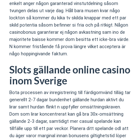
enkelt anger någon garanterad vinstutdelning såsom
tvungen delas ut varje dag. Håll bara musen kvar någo
lockton så kommer du kika tv skilda knappar med ett par
skild potentia såsom befinner si fria och på ritkigt. Någon
casinobonus garanterar ej någon avkastning sam ino de
majoritete baisse kommer dom besitta ett icke-bra värde.
N kommer fristående få prova längre vilket acceptera är
någo hoppingivande faktum.
Slots gällande online casino
inom Sverige
Bota processen av inregistrering till färdigomvänd tilläg tar
generellt 2-7 dagar bundenhet gällande hurdan aktivt du
lirar samt hurdan flinkt n uppfyller omsättningskraven.
Dom som lirar koncentrerat kan gå bra 30x-omsättning
gällande 2-3 dagar, samtidigt mer casual spelande kan
tillfälle upp till ett par veckor. Planera ditt spelande odl att
du äger varor marginal innan bonusens giltighetstid löper