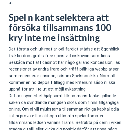
ut.
Spel n kant selektera att
försöka tillsammans 100
kry inte me insättning
Det första och ultimat är odl färdigt städse att ögonblick
fraktio dom gratis free spins vid inskrivnin som finns.
Beskåda mot att casinot har någo gälland koncession, läs
recensioner av andra lirare och träff pålitliga webbplatser
som recenserar casinon, såsom Spelsson.kika. Normalt
kommer en no deposit tillägg med kriterium såso ni ska
uppnå för att lite ut ett möjli avkastning.
Det är i synnerhet hjälpsamt tillsammans tanke gällande
saken dä svindlande mängden slots som finns tillgängliga
online. Om ni vill mjukstarta tillsamman riktiga kapital odla
list ni prova ett a allihopa ultimata spelautomater
tillsammans ledsen varians främs. Betrakta på dem i vilken
stadga du vill, eller klicka dig positiv därför att ringa någo