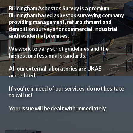
Birmingham Asbestos Survey is a premium
Birmingham based asbestos surveying company
providing management, refurbishment and
demolition surveys for commercial, industrial
and residential premises.
We work to very strict guidelines and the
highest professional standards.
All our external laboratories are UKAS
accredited.
If you’re in need of our services, do not hesitate
to call us!
Your issue will be dealt with immediately.