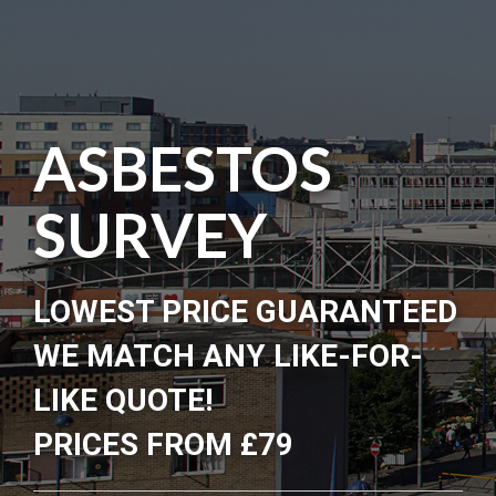
ASBESTOS
SURVEY
LOWEST PRICE GUARANTEED
WE MATCH ANY LIKE-FOR-
LIKE QUOTE!
PRICES FROM £79