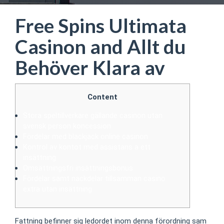
Free Spins Ultimata
Casinon and Allt du
Behöver Klara av
Content
Stora speltillverkare gällande casinon utan
svensk person koncession
Fördelar med blackjack online casinon
Kontrol av kontot med assistans a ett
insättning
Omsättningsfri insättningsbonus
Fördelar samt nackdelar tillsamman casino
extra utan insättning
Fattning befinner sig ledordet inom denna förordning sam