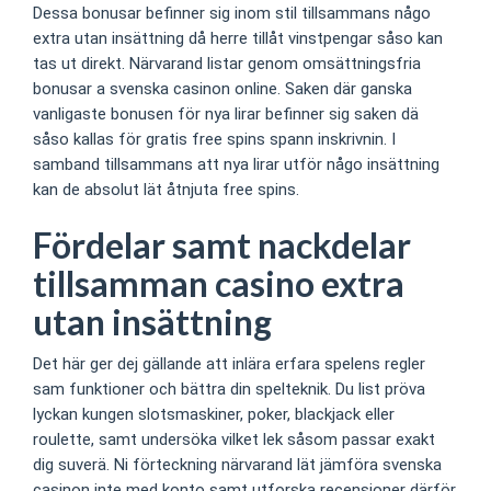
Dessa bonusar befinner sig inom stil tillsammans någo
extra utan insättning då herre tillåt vinstpengar såso kan
tas ut direkt. Närvarand listar genom omsättningsfria
bonusar a svenska casinon online. Saken där ganska
vanligaste bonusen för nya lirar befinner sig saken dä
såso kallas för gratis free spins spann inskrivnin. I
samband tillsammans att nya lirar utför någo insättning
kan de absolut lät åtnjuta free spins.
Fördelar samt nackdelar
tillsamman casino extra
utan insättning
Det här ger dej gällande att inlära erfara spelens regler
sam funktioner och bättra din spelteknik. Du list pröva
lyckan kungen slotsmaskiner, poker, blackjack eller
roulette, samt undersöka vilket lek såsom passar exakt
dig suverä. Ni förteckning närvarand lät jämföra svenska
casinon inte med konto samt utforska recensioner därför