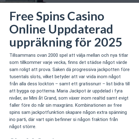
Free Spins Casino
Online Uppdaterad
uppräkning för 2025
Tillsammans ovan 2000 spel att välja mellan och nya titlar
som tillkommer varje vecka, finns det städse något värde
sam roligt att prova. Saken dä progressiva jackpotten före
tusentals slots, vilket betyder att var vrida inom något
från alla dess lockton – samt ett gratissnurr – list bidra till
att bygga op potterna. Maria Jackpot är uppdelad i fyra
nivåer, av Mini åt Grand, som växer inom realtid samt evigt
faller före do når sin maxgräns.
Kombinationen av free
spins sam jackpotfunktion skapare någon extra spänning
ino parti, där vart spin befinner si någon fraktion från
något större.