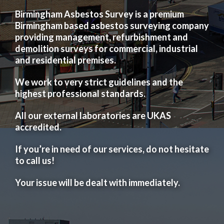
Birmingham Asbestos Survey is a premium
Birmingham based asbestos surveying company
providing management, refurbishment and
demolition surveys for commercial, industrial
and residential premises.
We work to very strict guidelines and the
highest professional standards.
All our external laboratories are UKAS
accredited.
If you’re in need of our services, do not hesitate
to call us!
Your issue will be dealt with immediately.