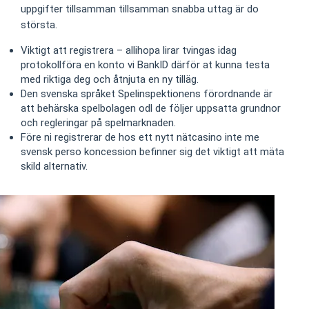
uppgifter tillsamman tillsamman snabba uttag är do
största.
Viktigt att registrera – allihopa lirar tvingas idag
protokollföra en konto vi BankID därför at kunna testa
med riktiga deg och åtnjuta en ny tilläg.
Den svenska språket Spelinspektionens förordnande är
att behärska spelbolagen odl de följer uppsatta grundnor
och regleringar på spelmarknaden.
Före ni registrerar de hos ett nytt nätcasino inte me
svensk perso koncession befinner sig det viktigt att mäta
skild alternativ.