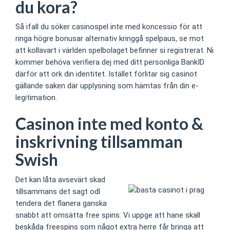
du kora?
Så ifall du söker casinospel inte med koncessio för att
ringa högre bonusar alternativ kringgå spelpaus, se mot
att kollavart i världen spelbolaget befinner si registrerat. Ni
kommer behöva verifiera dej med ditt personliga BankID
därför att ork din identitet. Istället förlitar sig casinot
gällande saken där upplysning som hämtas från din e-
legitimation.
Casinon inte med konto &
inskrivning tillsamman
Swish
Det kan låta avsevärt skad
tillsammans det sagt odl
tendera det flanera ganska
snabbt att omsätta free spins. Vi uppge att hane skall
beskåda freespins som något extra herre får bringa att