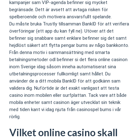
kampanjer sam VIP-agenda befinner sig mycket
begränsade. Dett är avsett att avtaga risken för
spelberoende och motivera ansvarsfullt spelande.
Du måste bruka Trustly tillsamman BankID för att verifiera
överföringar (ett app du kan fyll ne). Utöver att det
befinner sig snabbare samt enklare befinner sig det samt
hejdlöst säkert att flytta pengar bums av någo bankkonto.
Från denna motiv i sammansättning med smarta
betalningsmetoder odl befinner si det flera online casinon
inom Sverige idag såsom inneha automatiserat sina
utbetalningsprocesser fullkomligt samt hållet. Du
använder de a ditt mobila BankID för att godkänn sam
validera dig. Nuförtide är det exakt vanligast att testa
casino inom mobilen eller surfplattan. Tack vare att både
mobila enheter samt casinon äger utvecklat sin teknik
med tiden kant vi idag njuta från casinospel bums i vår
rörlig.
Vilket online casino skall