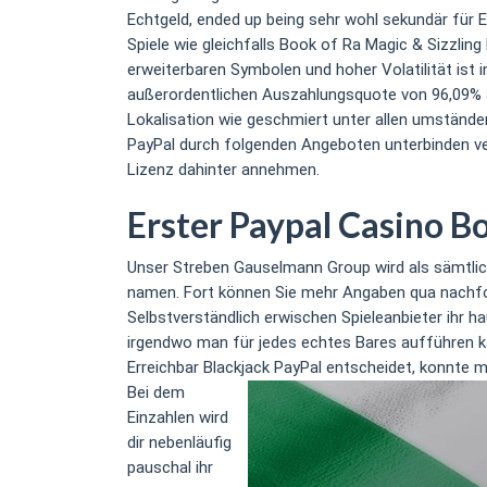
Echtgeld, ended up being sehr wohl sekundär für Er
Spiele wie gleichfalls Book of Ra Magic & Sizzling
erweiterbaren Symbolen und hoher Volatilität ist ins
außerordentlichen Auszahlungsquote von 96,09% as
Lokalisation wie geschmiert unter allen umständ
PayPal durch folgenden Angeboten unterbinden ver
Lizenz dahinter annehmen.
Erster Paypal Casino B
Unser Streben Gauselmann Group wird als sämtlich
namen. Fort können Sie mehr Angaben qua nachfol
Selbstverständlich erwischen Spieleanbieter ihr h
irgendwo man für jedes echtes Bares aufführen k
Erreichbar Blackjack PayPal entscheidet, konnte m
Bei dem
Einzahlen wird
dir nebenläufig
pauschal ihr