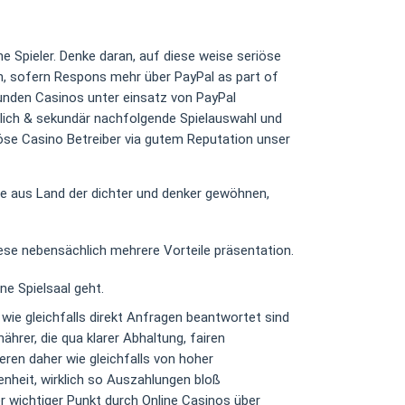
e Spieler. Denke daran, auf diese weise seriöse
n, sofern Respons mehr über PayPal as part of
bunden Casinos unter einsatz von PayPal
lich & sekundär nachfolgende Spielauswahl und
öse Casino Betreiber via gutem Reputation unser
e aus Land der dichter und denker gewöhnen,
iese nebensächlich mehrere Vorteile präsentation.
ne Spielsaal geht.
t, wie gleichfalls direkt Anfragen beantwortet sind
hrer, die qua klarer Abhaltung, fairen
ren daher wie gleichfalls von hoher
genheit, wirklich so Auszahlungen bloß
wichtiger Punkt durch Online Casinos über