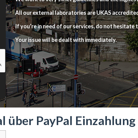
All our external laboratories are UKAS accredite
If you’re in need of our services, do not hesitate t
Your issue will be dealt with immediately.
al über PayPal Einzahlun