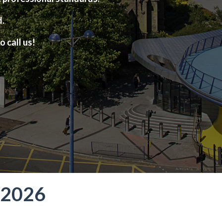
d.
o call us!
g 2026