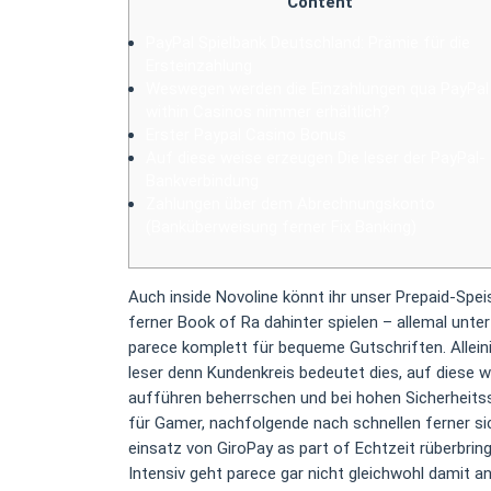
Content
PayPal Spielbank Deutschland: Prämie für die
Ersteinzahlung
Weswegen werden die Einzahlungen qua PayPal
within Casinos nimmer erhältlich?
Erster Paypal Casino Bonus
Auf diese weise erzeugen Die leser der PayPal-
Bankverbindung
Zahlungen über dem Abrechnungskonto
(Banküberweisung ferner Fix Banking)
Auch inside Novoline könnt ihr unser Prepaid-Spei
ferner Book of Ra dahinter spielen – allemal unte
parece komplett für bequeme Gutschriften. Allein
leser denn Kundenkreis bedeutet dies, auf diese 
aufführen beherrschen und bei hohen Sicherheits
für Gamer, nachfolgende nach schnellen ferner s
einsatz von GiroPay as part of Echtzeit rüberbrin
Intensiv geht parece gar nicht gleichwohl damit 