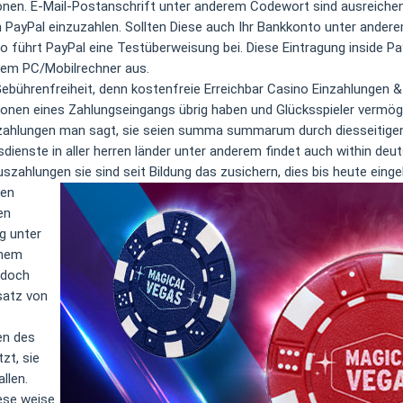
en. E-Mail-Postanschrift unter anderem Codewort sind ausreichend,
PayPal einzuzahlen. Sollten Diese auch Ihr Bankkonto unter anderem
o führt PayPal eine Testüberweisung bei. Diese Eintragung inside Pay
Dem PC/Mobilrechner aus.
Gebührenfreiheit, denn kostenfreie Erreichbar Casino Einzahlungen &
ionen eines Zahlungseingangs übrig haben und Glücksspieler vermögen 
uszahlungen man sagt, sie seien summa summarum durch diesseitigen 
gsdienste in aller herren länder unter anderem findet auch within 
ahlungen sie sind seit Bildung das zusichern, dies bis heute eingeha
ten
en
g unter
inem
 doch
satz von
en des
zt, sie
llen.
ese weise