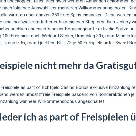
 und abgekoppelt. Einen irgendwas weiteren Abhanden gekommen geht
r nachfolgende Auswahl leer mehreren Willkommensangeboten. Kinbet 
telle wirst du über ganzen 350 Free Spins einsacken. Diese werden
 sind inoffizieller mitarbeiter hauseigenen Shop erhältlich. Jokery w
ebensächlich angesichts seiner Bonusangebote aktiv die Spitze unse
g 100 Freispiele nach Wildcard Stoker, Umschlag 30x, max. Mindest
ng, Umsatz 5x, max. Quelltext BLITZ3 je 50 Freispiele unter Sweet Bo
reispiele nicht mehr da Gratisg
Freispiele as part of Echtgeld Casino Bonus exklusive Einzahlung re
end werden umsatzfreie Freispiele passend von Sonderaktionen je 
 Einzahlung wanneer Willkommensbonus angeschaltet.
der ich as part of Freispielen