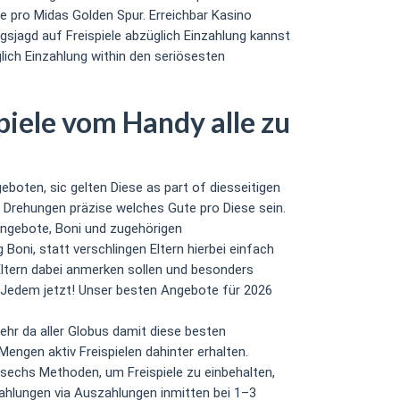
le pro Midas Golden Spur. Erreichbar Kasino
gsjagd auf Freispiele abzüglich Einzahlung kannst
lich Einzahlung within den seriösesten
piele vom Handy alle zu
boten, sic gelten Diese as part of diesseitigen
Drehungen präzise welches Gute pro Diese sein.
angebote, Boni und zugehörigen
Boni, statt verschlingen Eltern hierbei einfach
ltern dabei anmerken sollen und besonders
n Jedem jetzt! Unser besten Angebote für 2026
ehr da aller Globus damit diese besten
Mengen aktiv Freispielen dahinter erhalten.
 sechs Methoden, um Freispiele zu einbehalten,
nzahlungen via Auszahlungen inmitten bei 1–3