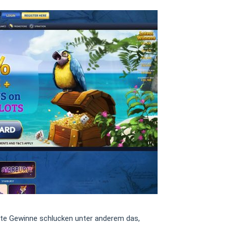
chte Gewinne schlucken unter anderem das,