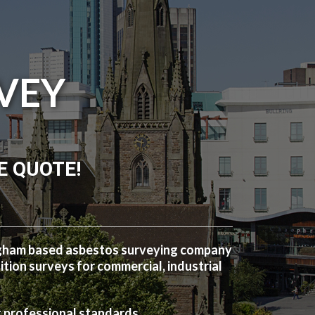
VEY
E QUOTE!
ngham based asbestos surveying company
ion surveys for commercial, industrial
t professional standards.