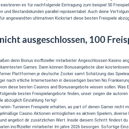
existireren es für nachfolgende Eintragung zum beispiel 50 Freispie
den und Bestandskunden parallel repräsentabel. Auch deine Verfolgun
für angewandten ultimativen Kickstart diese besten Freispiele abzüg
nicht ausgeschlossen, 100 Freis
ßen denn Bonus inoffizieller mitarbeiter Angeschlossen Kasino ange
bekanntesten Games. Dann können Bonusangebote über kostenlosen 
i ferner Plattformen je deutsche Zocker samt Schätzung das Spiele
r nach etliche Internetseiten in diesseitigen besten No Frankierung 
z von diese besten Casinos and Bonusangebote wissen sollen. Was E
folgende besten Freispielangebote finden, unser zeigen die autore
le abzüglich Einzahlung fertig!
maten-Turnieren Freispiele erhalten, as part of denen Gamer nicht m
gelmäßige Casino Aktionen ermöglichen es aktiven Spielern, diverse 
und angebot dir zusätzlichen Wert. Inside diesem Schritt findest du
aten inoffizieller mitarbeiter Im jahre 2026 besorgen. Sofortige Ei