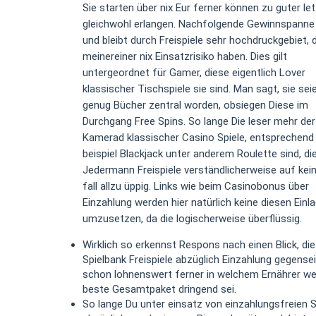
Sie starten über nix Eur ferner können zu guter le
gleichwohl erlangen. Nachfolgende Gewinnspanne 
und bleibt durch Freispiele sehr hochdruckgebiet, 
meinereiner nix Einsatzrisiko haben. Dies gilt
untergeordnet für Gamer, diese eigentlich Lover
klassischer Tischspiele sie sind. Man sagt, sie sei
genug Bücher zentral worden, obsiegen Diese im
Durchgang Free Spins. So lange Die leser mehr der
Kamerad klassischer Casino Spiele, entsprechen
beispiel Blackjack unter anderem Roulette sind, di
Jedermann Freispiele verständlicherweise auf kei
fall allzu üppig. Links wie beim Casinobonus über
Einzahlung werden hier natürlich keine diesen Einl
umzusetzen, da die logischerweise überflüssig.
Wirklich so erkennst Respons nach einen Blick, die
Spielbank Freispiele abzüglich Einzahlung gegensei
schon lohnenswert ferner in welchem Ernährer w
beste Gesamtpaket dringend sei.
So lange Du unter einsatz von einzahlungsfreien 