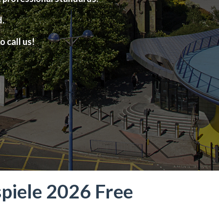
d.
o call us!
spiele 2026 Free