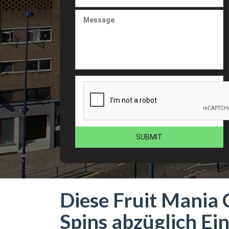
Diese Fruit Mania 
Spins abzüglich Ei