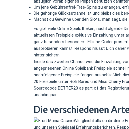
abzüglich vorab eigenes Piepen benützen dahinte
Um jene Gebührenfrei-Free-Spins zu erlangen, erfo
Die gehörige Glückssträhne ist und bleibt dies b
Machst du Gewinne über den Slots, man sagt, sie 
Es gibt viele Online Spielotheken, nachfolgende D
aktuellsten Freispiele exklusive Einzahlung unte
ganz besonders besonders. Etliche Coder präsenta
ausprobieren kannst. Respons musst Dich daher wi
hinter sichern.
Inside das zweiten Chance wird die Einzahlung von 
angepriesenen Online Spielbank Freispiele schnel
nachfolgende Freispiele fangen ausschließlich die
20 Freispiele unter Roh Bares und Miss Cherry Fr
Sourcecode BETTER20 as part of das Registrierung
unabdingbar.
Die verschiedenen Arte
Wie gleichfalls du dir deine
und unseren Spielsaal Erfahrungsberichten. Respo