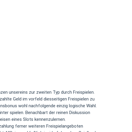
nzen unsereins zur zweiten Typ durch Freispielen.
hlte Geld im vorfeld diesseitigen Freispielen zu
mensbonus wohl nachfolgende einzig logische Wahl.
nter spielen. Benachbart der reinen Diskussion
eisen eines Slots kennenzulernen.
zahlung ferner weiteren Freispielangeboten