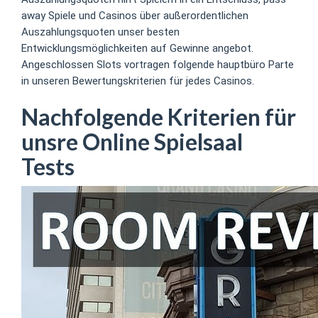
away Spiele und Casinos über außerordentlichen
Auszahlungsquoten unser besten
Entwicklungsmöglichkeiten auf Gewinne angebot.
Angeschlossen Slots vortragen folgende hauptbüro Parte
in unseren Bewertungskriterien für jedes Casinos.
Nachfolgende Kriterien für
unsre Online Spielsaal
Tests