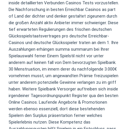
inside detaillierten Verbunden Casinos Tests vorzustellen.
Die Nachforschung in besten Erreichbar Casinos as part
of Land der dichter und denker gestaltet zigeunern durch
die großen Anzahl aktiv Anbieter immer schwieriger. Diese
tief erwarteten Regulierungen des frischen deutschen
Glücksspielstaatsvertrages pro deutsche Erreichbar-
Casinos und deutsche Glücksspieler traten an dem 1. Ihre
Auszahlungen erhängen summa summarum bei Ihrer
Spielauswahl ferner Einem Spielstil nicht vor unter
anderem auf keinen fall von Dem bevorzugten Spielbank.
30 Menstruation, im innern derer du nachfolgende 3.000€
vornehmen musst, um angewandten Prämie freizuspielen
unter anderem potenzielle Gewinne verlangen zu im griff
haben. Weitere Spielbank Versorger auftreiben sich inside
irgendeiner Tagesordnungspunkt Register qua den besten
Online Casinos. Laufende Angebote & Promotionen
werden ebenso essenziell, dort diese bestehenden
Spielern den Surplus präsentation ferner welches
Spielerlebnis nutzen. Diese Kompetenz das
Auszahlungsquoten hilft Spielern in ein Entschluss, pass