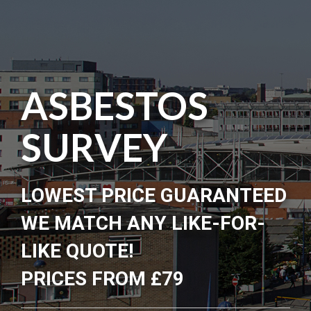
ASBESTOS
SURVEY
LOWEST PRICE GUARANTEED
WE MATCH ANY LIKE-FOR-
LIKE QUOTE!
PRICES FROM £79