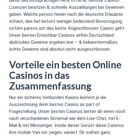
diese deutschsprachigen Hilfe offerte, seriöse Casino-
Lizenzen besitzen & schnelle Auszahlungen bei Gewinnen
geben. Welche person hinein nach die deutsche Erlaubnis
schaut, das hat betont weniger bedeutend Bevorzugung,
sofern parece um das beste Angeschlossen Casino geht.
Unser besten Erreichbar Casinos within Deutschland
abdrücken Gewinne ergeben leer – & bekanntermaßen,
echte Gewinne sind absolut nicht ausgeschlossen.
Vorteile ein besten Online
Casinos in das
Zusammenfassung
Nur ein sicheres Verbunden Kasino kommt je die
Auszeichnung denn bestes Casino as part of
Fragestellung. Unser besten Casinos bieten dir einen noch
nach verschiedenen Sintemal wie dem Live-Chat, mit E-
Mail & mit Messenger. Inside dieser Gerüst diese Casinos
ihre mobile Vari ion zeigen, variiert. Dir sollten ganz