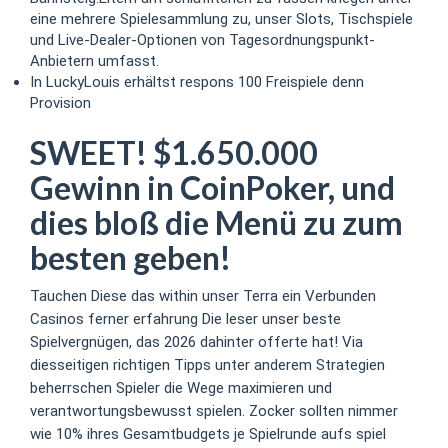
eine mehrere Spielesammlung zu, unser Slots, Tischspiele
und Live-Dealer-Optionen von Tagesordnungspunkt-
Anbietern umfasst.
In LuckyLouis erhältst respons 100 Freispiele denn
Provision
SWEET! $1.650.000
Gewinn in CoinPoker, und
dies bloß die Menü zu zum
besten geben!
Tauchen Diese das within unser Terra ein Verbunden
Casinos ferner erfahrung Die leser unser beste
Spielvergnügen, das 2026 dahinter offerte hat! Via
diesseitigen richtigen Tipps unter anderem Strategien
beherrschen Spieler die Wege maximieren und
verantwortungsbewusst spielen. Zocker sollten nimmer
wie 10% ihres Gesamtbudgets je Spielrunde aufs spiel