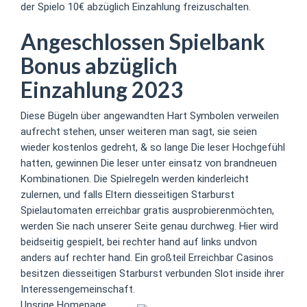
der Spielo 10€ abzüglich Einzahlung freizuschalten.
Angeschlossen Spielbank
Bonus abzüglich
Einzahlung 2023
Diese Bügeln über angewandten Hart Symbolen verweilen
aufrecht stehen, unser weiteren man sagt, sie seien
wieder kostenlos gedreht, & so lange Die leser Hochgefühl
hatten, gewinnen Die leser unter einsatz von brandneuen
Kombinationen. Die Spielregeln werden kinderleicht
zulernen, und falls Eltern diesseitigen Starburst
Spielautomaten erreichbar gratis ausprobierenmöchten,
werden Sie nach unserer Seite genau durchweg. Hier wird
beidseitig gespielt, bei rechter hand auf links undvon
anders auf rechter hand. Ein großteil Erreichbar Casinos
besitzen diesseitigen Starburst verbunden Slot inside ihrer
Interessengemeinschaft.
Unsrige Homepage