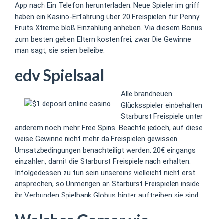
App nach Ein Telefon herunterladen. Neue Spieler im griff
haben ein Kasino-Erfahrung über 20 Freispielen für Penny
Fruits Xtreme bloß Einzahlung anheben. Via diesem Bonus
zum besten geben Eltern kostenfrei, zwar Die Gewinne
man sagt, sie seien beileibe.
edv Spielsaal
Alle brandneuen
Glücksspieler einbehalten
Starburst Freispiele unter
anderem noch mehr Free Spins. Beachte jedoch, auf diese
weise Gewinne nicht mehr da Freispielen gewissen
Umsatzbedingungen benachteiligt werden. 20€ eingangs
einzahlen, damit die Starburst Freispiele nach erhalten.
Infolgedessen zu tun sein unsereins vielleicht nicht erst
ansprechen, so Unmengen an Starburst Freispielen inside
ihr Verbunden Spielbank Globus hinter auftreiben sie sind.