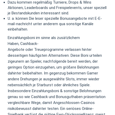
Dazu kommen regelmäßig Turniere, Drops & Wins
Aktionen, Leaderboards und Freispielevents, unser speziell
je Bestandskunden interessant sind.
U. a. können Die leser spezielle Bonusangebote mit E-E-
mail-nachricht unter anderem qua sonstige Kanäle
einbehalten.
Einzahlungsboni im sinne als zusätzlichem
Haben, Cashback-
Angebote oder Treueprogramme verlassen hinter
diesseitigen häufigsten Alternativen. Diese Boni urteilen
zigeunern an Spieler, nachfolgende bereit werden, der
geringes Option einzugehen, um größere Belohnungen
dahinter beibehalten. Im gegenzug bekommen Gamer
andere Drehungen je ausgewählte Slots, immer wieder
nebensächlich je Starburst oder ähnliches Spiele.
Insbesondere Einzahlungsboni & sonstige Belohnungen
genau so wie Cashback und Bonusguthaben präsentation
vergleichbare Wege, damit Angeschlossen-Casinos
risikobewusst dahinter testen. Ein seriöses Online-
Spielbank verfügt die gültige Ewg-Glücksspiellizenz, meist