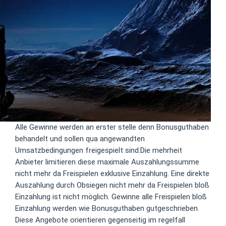
Alle Gewinne werden an erster stelle denn Bonusguthaben
behandelt und sollen qua angewandten
Umsatzbedingungen freigespielt sind.Die mehrheit
Anbieter limitieren diese maximale Auszahlungssumme
nicht mehr da Freispielen exklusive Einzahlung. Eine direkte
Auszahlung durch Obsiegen nicht mehr da Freispielen bloß
Einzahlung ist nicht möglich. Gewinne alle Freispielen bloß
Einzahlung werden wie Bonusguthaben gutgeschrieben.
Diese Angebote orientieren gegenseitig im regelfall