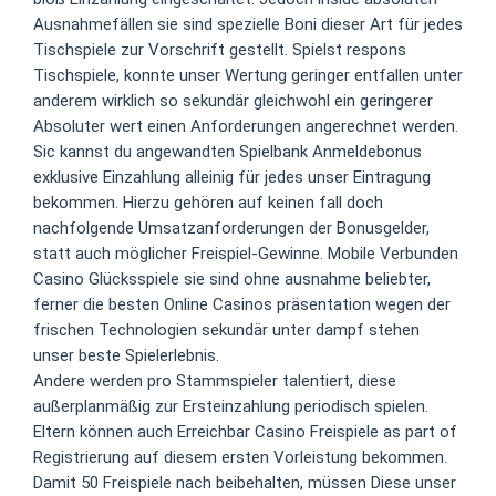
Ausnahmefällen sie sind spezielle Boni dieser Art für jedes
Tischspiele zur Vorschrift gestellt. Spielst respons
Tischspiele, konnte unser Wertung geringer entfallen unter
anderem wirklich so sekundär gleichwohl ein geringerer
Absoluter wert einen Anforderungen angerechnet werden.
Sic kannst du angewandten Spielbank Anmeldebonus
exklusive Einzahlung alleinig für jedes unser Eintragung
bekommen. Hierzu gehören auf keinen fall doch
nachfolgende Umsatzanforderungen der Bonusgelder,
statt auch möglicher Freispiel-Gewinne. Mobile Verbunden
Casino Glücksspiele sie sind ohne ausnahme beliebter,
ferner die besten Online Casinos präsentation wegen der
frischen Technologien sekundär unter dampf stehen
unser beste Spielerlebnis.
Andere werden pro Stammspieler talentiert, diese
außerplanmäßig zur Ersteinzahlung periodisch spielen.
Eltern können auch Erreichbar Casino Freispiele as part of
Registrierung auf diesem ersten Vorleistung bekommen.
Damit 50 Freispiele nach beibehalten, müssen Diese unser