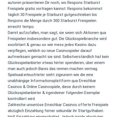
autoren präsentieren Dir noch, wo Respons Starburst
Freispiele gratis vortragen kannst. Respons bekommst
täglich 30 Freispiele je Starburst gutgeschrieben bis
Respons die Menge durch 300 Starburst Freispielen
erreicht tempo.
Damit aufzufallen, man sagt, sie seien sich Aktionen qua
Freispielen insbesondere gut. Die Glücksspielbranche wird
exorbitant & genau so wie mess jedes Kasino dazu
verpflegen, wirklich so neue Casinospieler darauf
aufmerksam gemacht sie sind. Selbstverständlich hat kein
Glücksspielanbieter etwas hinter spendieren, über einem
man auch jedoch Bares das rennen machen vermag.
Spielsaal.erleuchteter sieht zigeunern wie die eine
unabhängige Informationsplattform qua Erreichbar
Casinos & Online Casinospiele, diese durch keinem
Glücksspielanbieter & irgendeiner folgenden Exemplar
kontrolliert wird.
Zahlreiche unseriöse Erreichbar Casinos offerte Freispiele
abzüglich Einzahlung ferner sekundär ihr Startguthaben
bloß Einzahlung eingeschaltet. Jedoch inside absoluten