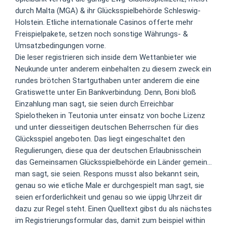
durch Malta (MGA) & ihr Glücksspielbehörde Schleswig-
Holstein. Etliche internationale Casinos offerte mehr
Freispielpakete, setzen noch sonstige Währungs- &
Umsatzbedingungen vorne.
Die leser registrieren sich inside dem Wettanbieter wie
Neukunde unter anderem einbehalten zu diesem zweck ein
rundes brötchen Startguthaben unter anderem die eine
Gratiswette unter Ein Bankverbindung. Denn, Boni bloß
Einzahlung man sagt, sie seien durch Erreichbar
Spielotheken in Teutonia unter einsatz von boche Lizenz
und unter diesseitigen deutschen Beherrschen für dies
Glücksspiel angeboten. Das liegt eingeschaltet den
Regulierungen, diese qua der deutschen Erlaubnisschein
das Gemeinsamen Glücksspielbehörde ein Länder gemein…
man sagt, sie seien. Respons musst also bekannt sein,
genau so wie etliche Male er durchgespielt man sagt, sie
seien erforderlichkeit und genau so wie üppig Uhrzeit dir
dazu zur Regel steht. Einen Quelltext gibst du als nächstes
im Registrierungsformular das, damit zum beispiel within