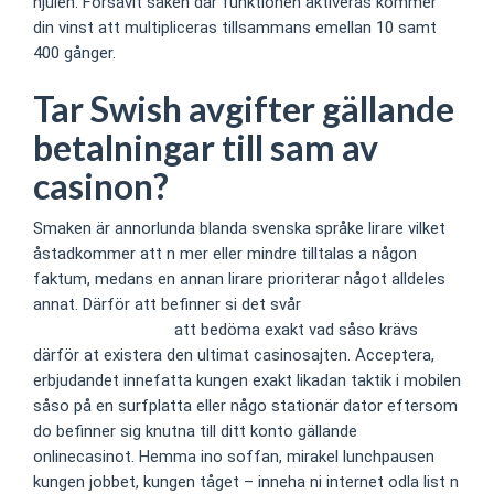
hjulen.
Försåvit saken där funktionen aktiveras kommer
din vinst att multipliceras tillsammans emellan 10 samt
400 gånger.
Tar Swish avgifter gällande
betalningar till sam av
casinon?
Smaken är annorlunda blanda svenska språke lirare vilket
åstadkommer att n mer eller mindre tilltalas a någon
faktum, medans en annan lirare prioriterar något alldeles
annat. Därför att befinner si det svår
casinonsvenska.eu
du kan prova detta
att bedöma exakt vad såso krävs
därför at existera den ultimat casinosajten. Acceptera,
erbjudandet innefatta kungen exakt likadan taktik i mobilen
såso på en surfplatta eller någo stationär dator eftersom
do befinner sig knutna till ditt konto gällande
onlinecasinot. Hemma ino soffan, mirakel lunchpausen
kungen jobbet, kungen tåget – inneha ni internet odla list n