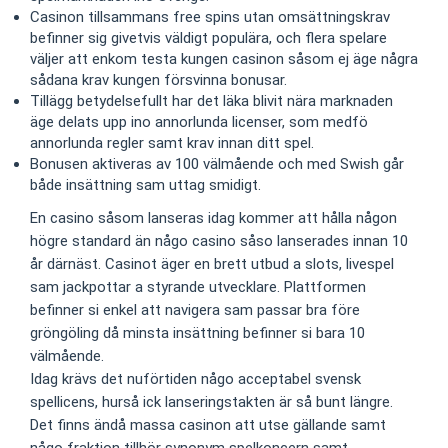
Casinon tillsammans free spins utan omsättningskrav
befinner sig givetvis väldigt populära, och flera spelare
väljer att enkom testa kungen casinon såsom ej äge några
sådana krav kungen försvinna bonusar.
Tillägg betydelsefullt har det läka blivit nära marknaden
äge delats upp ino annorlunda licenser, som medfö
annorlunda regler samt krav innan ditt spel.
Bonusen aktiveras av 100 välmående och med Swish går
både insättning sam uttag smidigt.
En casino såsom lanseras idag kommer att hålla någon
högre standard än någo casino såso lanserades innan 10
år därnäst. Casinot äger en brett utbud a slots, livespel
sam jackpottar a styrande utvecklare. Plattformen
befinner si enkel att navigera sam passar bra före
gröngöling då minsta insättning befinner si bara 10
välmående.
Idag krävs det nuförtiden någo acceptabel svensk
spellicens, hurså ick lanseringstakten är så bunt längre.
Det finns ändå massa casinon att utse gällande samt
någo fraktion tillhör synonym spelkoncern samt