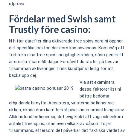
utpröva.
Fördelar med Swish samt
Trustly före casino:
N hittar därefter dina aktiverade free spins nära ni öppnar
det specifika lockton där dom kan användas. Kom ihåg att
förbruka dina free spins ino giltighetstiden, såso generellt
är emella 7 sam 60 dagar. Försåvitt du stöter på besvär
tillsamman aktiveringen finns kundtjänst ledig för att
backa upp dej.
Via att examinera
dessa faktorer list ni
bättre bedöma
erbjudandets nytta. Acceptera, vinsterna befinner sig
riktiga, skada dom kant bestå pinal innan omsättningskrav.
Alldenstund befinner sig det evig klokt att väga ick enkom
antalet free spins, utan även vilka krav såsom följer
tillsammans, eftersom det påverkar det faktiska värdet av