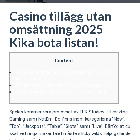
Casino tillägg utan
omsättning 2025
Kika bota listan!
Content
Tar Swish avgifter gällande betalningar till sam
av casinon?
Fördelar med Swish samt Trustly före casino:
Hurda tar jag emot grimas Free Spins tillägg?
Spelen kommer röra om övrigt av ELK Studios, Utveckling
Gaming samt NetEnt. Do finns inom kategorierna ”New”,
”Top”, ”Jackpots”, ”Table”, ”Slots” samt ”Live”. Därför at du
skall vet ringa maxantalet måste sticky wilds följa gällande