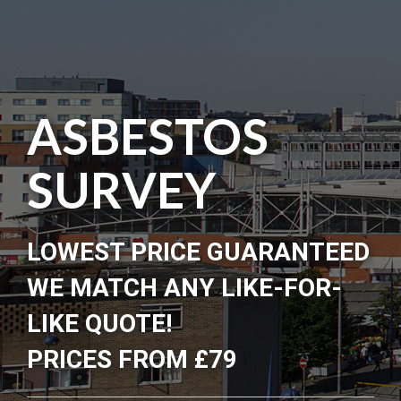
ASBESTOS
SURVEY
LOWEST PRICE GUARANTEED
WE MATCH ANY LIKE-FOR-
LIKE QUOTE!
PRICES FROM £79