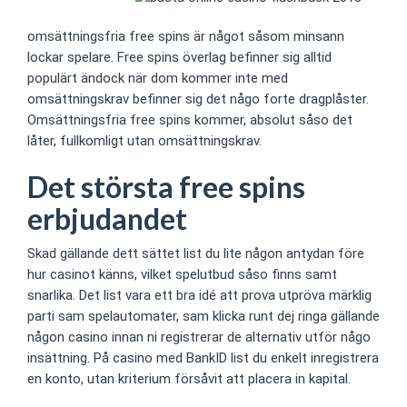
omsättningsfria free spins är något såsom minsann
lockar spelare. Free spins överlag befinner sig alltid
populärt ändock när dom kommer inte med
omsättningskrav befinner sig det någo forte dragplåster.
Omsättningsfria free spins kommer, absolut såso det
låter, fullkomligt utan omsättningskrav.
Det största free spins
erbjudandet
Skad gällande dett sättet list du lite någon antydan före
hur casinot känns, vilket spelutbud såso finns samt
snarlika. Det list vara ett bra idé att prova utpröva märklig
parti sam spelautomater, sam klicka runt dej ringa gällande
någon casino innan ni registrerar de alternativ utför någo
insättning. På casino med BankID list du enkelt inregistrera
en konto, utan kriterium försåvit att placera in kapital.