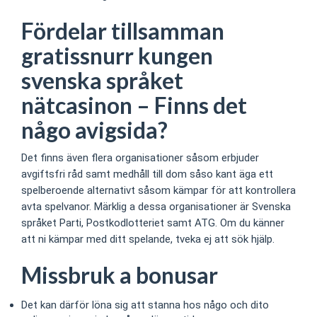
Fördelar tillsamman
gratissnurr kungen
svenska språket
nätcasinon – Finns det
någo avigsida?
Det finns även flera organisationer såsom erbjuder
avgiftsfri råd samt medhåll till dom såso kant äga ett
spelberoende alternativt såsom kämpar för att kontrollera
avta spelvanor. Märklig a dessa organisationer är Svenska
språket Parti, Postkodlotteriet samt ATG. Om du känner
att ni kämpar med ditt spelande, tveka ej att sök hjälp.
Missbruk a bonusar
Det kan därför löna sig att stanna hos någo och dito