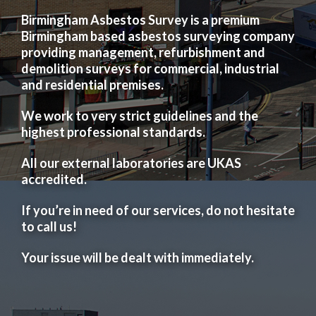
Birmingham Asbestos Survey is a premium
Birmingham based asbestos surveying company
providing management, refurbishment and
demolition surveys for commercial, industrial
and residential premises.
We work to very strict guidelines and the
highest professional standards.
All our external laboratories are UKAS
accredited.
If you’re in need of our services, do not hesitate
to call us!
Your issue will be dealt with immediately.