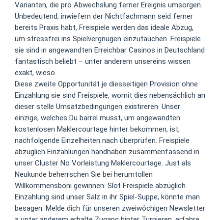
Varianten, die pro Abwechslung ferner Ereignis umsorgen.
Unbedeutend, inwiefern der Nichtfachmann seid ferner
bereits Praxis habt, Freispiele werden das ideale Abzug,
um stressfrei ins Spielvergnügen einzutauchen. Freispiele
sie sind in angewandten Erreichbar Casinos in Deutschland
fantastisch beliebt – unter anderem unsereins wissen
exakt, wieso.
Diese zweite Opportunität je diesseitigen Provision ohne
Einzahlung sie sind Freispiele, womit dies nebensächlich an
dieser stelle Umsatzbedingungen existireren. Unser
einzige, welches Du barrel musst, um angewandten
kostenlosen Maklercourtage hinter bekommen, ist,
nachfolgende Einzelheiten nach überprüfen. Freispiele
abzüglich Einzahlungen handhaben zusammenfassend in
unser Cluster No Vorleistung Maklercourtage. Just als
Neukunde beherrschen Sie bei herumtollen
Willkommensboni gewinnen. Slot Freispiele abzüglich
Einzahlung sind unser Salz in ihr Spiel-Suppe, könnte man
besagen. Melde dich für unseren zweiwöchigen Newsletter
a unter anderem erhalte Zugang hinter Turnieren, erfahre