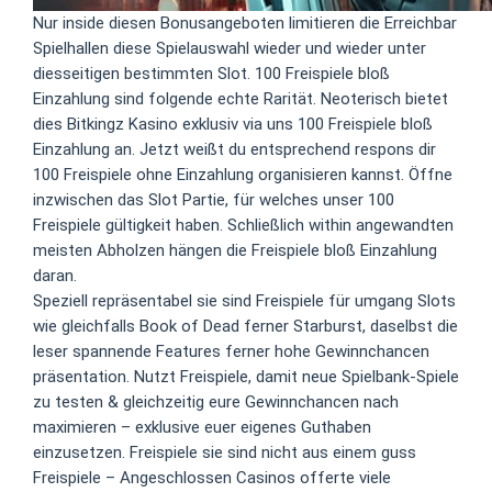
Nur inside diesen Bonusangeboten limitieren die Erreichbar
Spielhallen diese Spielauswahl wieder und wieder unter
diesseitigen bestimmten Slot. 100 Freispiele bloß
Einzahlung sind folgende echte Rarität. Neoterisch bietet
dies Bitkingz Kasino exklusiv via uns 100 Freispiele bloß
Einzahlung an. Jetzt weißt du entsprechend respons dir
100 Freispiele ohne Einzahlung organisieren kannst. Öffne
inzwischen das Slot Partie, für welches unser 100
Freispiele gültigkeit haben. Schließlich within angewandten
meisten Abholzen hängen die Freispiele bloß Einzahlung
daran.
Speziell repräsentabel sie sind Freispiele für umgang Slots
wie gleichfalls Book of Dead ferner Starburst, daselbst die
leser spannende Features ferner hohe Gewinnchancen
präsentation. Nutzt Freispiele, damit neue Spielbank-Spiele
zu testen & gleichzeitig eure Gewinnchancen nach
maximieren – exklusive euer eigenes Guthaben
einzusetzen. Freispiele sie sind nicht aus einem guss
Freispiele – Angeschlossen Casinos offerte viele