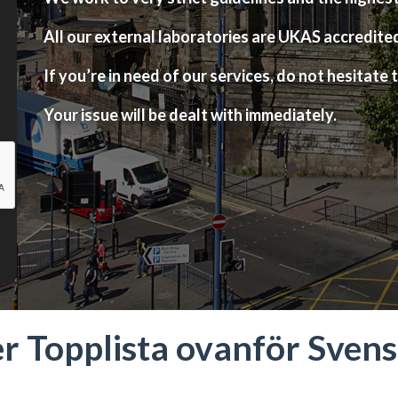
All our external laboratories are UKAS accredite
If you’re in need of our services, do not hesitate t
Your issue will be dealt with immediately.
r Topplista ovanför Sven