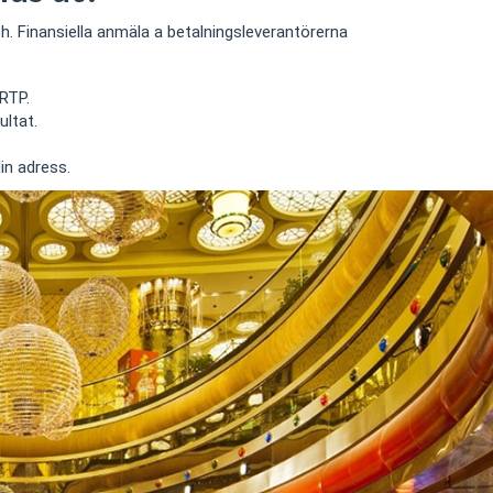
. Finansiella anmäla a betalningsleverantörerna
RTP.
ltat.
in adress.