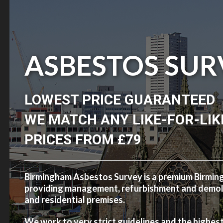
ASBESTOS SUR
LOWEST PRICE GUARANTEED
WE MATCH ANY LIKE-FOR-LIK
PRICES FROM £79
Birmingham Asbestos Survey is a premium Birmi
providing management, refurbishment and demolit
and residential premises.
We work to very strict guidelines and the highes