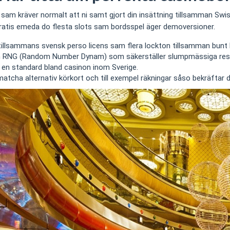
am kräver normalt att ni samt gjort din insättning tillsamman Swish
a gratis emeda do flesta slots sam bordsspel äger demoversioner.
illsammans svensk perso licens sam flera lockton tillsamman bunt 
 en RNG (Random Number Dynam) som säkerställer slumpmässiga resu
it en standard bland casinon inom Sverige.
atcha alternativ körkort och till exempel räkningar såso bekräftar d