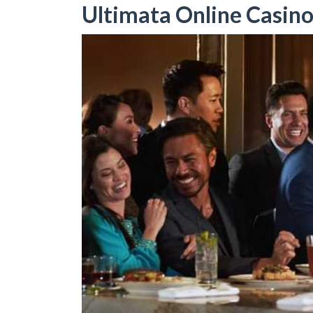
Ultimata Online Casino