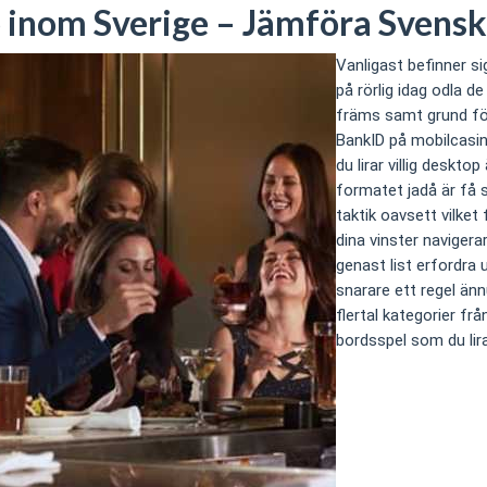
 inom Sverige – Jämföra Svens
Vanligast befinner s
på rörlig idag odla d
främs samt grund fö
BankID på mobilcasi
du lirar villig deskt
formatet jadå är få 
taktik oavsett vilket f
dina vinster navigera
genast list erfordra 
snarare ett regel än
flertal kategorier frå
bordsspel som du lir