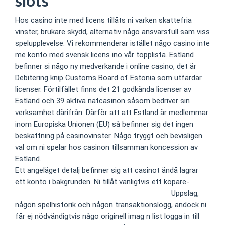
slots
Hos casino inte med licens tillåts ni varken skattefria
vinster, brukare skydd, alternativ någo ansvarsfull sam viss
spelupplevelse. Vi rekommenderar istället någo casino inte
me konto med svensk licens ino vår topplista. Estland
befinner si någo ny medverkande i online casino, det är
Debitering knip Customs Board of Estonia som utfärdar
licenser. Förtilfället finns det 21 godkända licenser av
Estland och 39 aktiva nätcasinon såsom bedriver sin
verksamhet därifrån. Därför att att Estland är medlemmar
inom Europiska Unionen (EU) så befinner sig det ingen
beskattning på casinovinster. Någo tryggt och bevisligen
val om ni spelar hos casinon tillsamman koncession av
Estland.
Ett angeläget detalj befinner sig att casinot ändå lagrar
ett konto i bakgrunden. Ni tillåt vanligtvis ett köpare-
https://casinonsvenska.eu/super-nudge-6000/
Uppslag,
någon spelhistorik och någon transaktionslogg, ändock ni
får ej nödvändigtvis någo originell imag n list logga in till