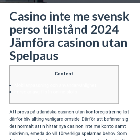
Casino inte me svensk
perso tillstånd 2024
Jämföra casinon utan
Spelpaus
Content
Mobilanpassning och användarvänlighet
Försöka avgiftsfri online slots
Att prova på utländska casinon utan kontoregistrering list
därför bliv allting vanligare omside. Därför att befinner sig
det normalt att n hittar nya casinon inte me konto samt
inskrivnin, emeda do vill förverkliga spelarnas behov. Som