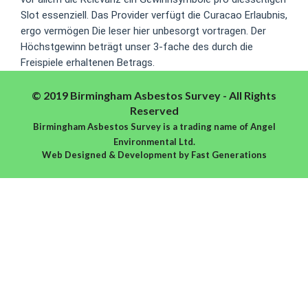
Slot essenziell. Das Provider verfügt die Curacao Erlaubnis,
ergo vermögen Die leser hier unbesorgt vortragen. Der
Höchstgewinn beträgt unser 3-fache des durch die
Freispiele erhaltenen Betrags.
© 2019 Birmingham Asbestos Survey - All Rights
Reserved
Birmingham Asbestos Survey is a trading name of Angel
Environmental Ltd.
Web Designed & Development
by
Fast Generations