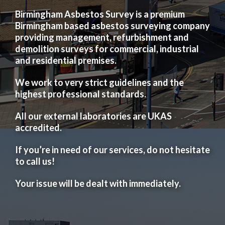
Birmingham Asbestos Survey is a premium
Birmingham based asbestos surveying company
providing management, refurbishment and
demolition surveys for commercial, industrial
and residential premises.
We work to very strict guidelines and the
highest professional standards.
All our external laboratories are UKAS
accredited.
If you’re in need of our services, do not hesitate
to call us!
Your issue will be dealt with immediately.