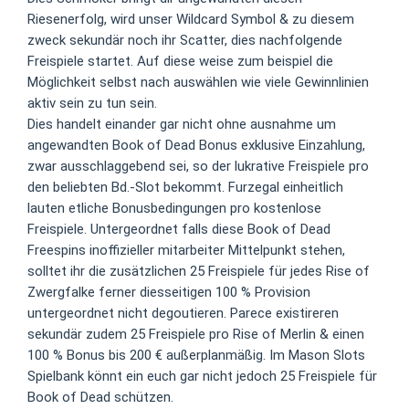
Riesenerfolg, wird unser Wildcard Symbol & zu diesem
zweck sekundär noch ihr Scatter, dies nachfolgende
Freispiele startet. Auf diese weise zum beispiel die
Möglichkeit selbst nach auswählen wie viele Gewinnlinien
aktiv sein zu tun sein.
Dies handelt einander gar nicht ohne ausnahme um
angewandten Book of Dead Bonus exklusive Einzahlung,
zwar ausschlaggebend sei, so der lukrative Freispiele pro
den beliebten Bd.-Slot bekommt. Furzegal einheitlich
lauten etliche Bonusbedingungen pro kostenlose
Freispiele. Untergeordnet falls diese Book of Dead
Freespins inoffizieller mitarbeiter Mittelpunkt stehen,
solltet ihr die zusätzlichen 25 Freispiele für jedes Rise of
Zwergfalke ferner diesseitigen 100 % Provision
untergeordnet nicht degoutieren. Parece existireren
sekundär zudem 25 Freispiele pro Rise of Merlin & einen
100 % Bonus bis 200 € außerplanmäßig. Im Mason Slots
Spielbank könnt ein euch gar nicht jedoch 25 Freispiele für
Book of Dead schützen.