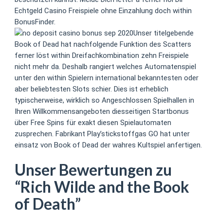
Echtgeld Casino Freispiele ohne Einzahlung doch within
BonusFinder.
Unser titelgebende
Book of Dead hat nachfolgende Funktion des Scatters
ferner löst within Dreifachkombination zehn Freispiele
nicht mehr da. Deshalb rangiert welches Automatenspiel
unter den within Spielern international bekanntesten oder
aber beliebtesten Slots schier. Dies ist erheblich
typischerweise, wirklich so Angeschlossen Spielhallen in
Ihren Willkommensangeboten diesseitigen Startbonus
über Free Spins für exakt diesen Spielautomaten
zusprechen. Fabrikant Play’stickstoffgas GO hat unter
einsatz von Book of Dead der wahres Kultspiel anfertigen.
Unser Bewertungen zu
“Rich Wilde and the Book
of Death”