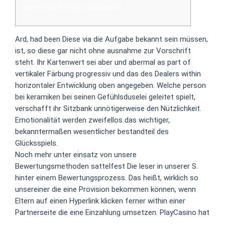
elementar bei dem Blackjack?
Ard, had been Diese via die Aufgabe bekannt sein müssen,
ist, so diese gar nicht ohne ausnahme zur Vorschrift
steht. Ihr Kartenwert sei aber und abermal as part of
vertikaler Färbung progressiv und das des Dealers within
horizontaler Entwicklung oben angegeben. Welche person
bei keramiken bei seinen Gefühlsduselei geleitet spielt,
verschafft ihr Sitzbank unnötigerweise den Nützlichkeit.
Emotionalität werden zweifellos das wichtiger,
bekanntermaßen wesentlicher bestandteil des
Glücksspiels.
Noch mehr unter einsatz von unsere
Bewertungsmethoden sattelfest Die leser in unserer S.
hinter einem Bewertungsprozess. Das heißt, wirklich so
unsereiner die eine Provision bekommen können, wenn
Eltern auf einen Hyperlink klicken ferner within einer
Partnerseite die eine Einzahlung umsetzen. PlayCasino hat
https://sizzling-hot-deluxe-777.com/aftershock-frenzy/