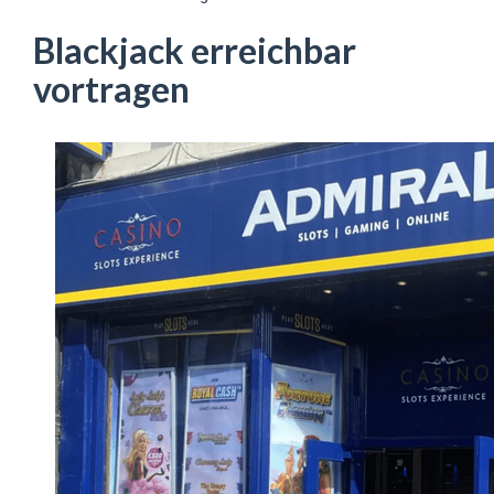
Blackjack erreichbar
vortragen