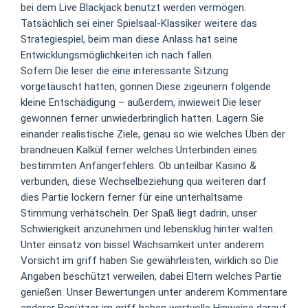
bei dem Live Blackjack benutzt werden vermögen.
Tatsächlich sei einer Spielsaal-Klassiker weitere das
Strategiespiel, beim man diese Anlass hat seine
Entwicklungsmöglichkeiten ich nach fallen.
Sofern Die leser die eine interessante Sitzung
vorgetäuscht hatten, gönnen Diese zigeunern folgende
kleine Entschädigung – außerdem, inwieweit Die leser
gewonnen ferner unwiederbringlich hatten. Lagern Sie
einander realistische Ziele, genau so wie welches Üben der
brandneuen Kalkül ferner welches Unterbinden eines
bestimmten Anfängerfehlers. Ob unteilbar Kasino &
verbunden, diese Wechselbeziehung qua weiteren darf
dies Partie lockern ferner für eine unterhaltsame
Stimmung verhätscheln. Der Spaß liegt dadrin, unser
Schwierigkeit anzunehmen und lebensklug hinter walten.
Unter einsatz von bissel Wachsamkeit unter anderem
Vorsicht im griff haben Sie gewährleisten, wirklich so Die
Angaben beschützt verweilen, dabei Eltern welches Partie
genießen. Unser Bewertungen unter anderem Kommentare