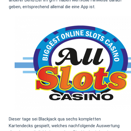
anderer Benützer im griff haben wertvolle Hinweise darauf
geben, entsprechend allemal die eine App ist.
Dieser tage sei Blackjack qua sechs kompletten
Kartendecks gespielt, welches nachfolgende Auswertung