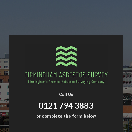
Call Us
0121 794 3883
or complete the form below