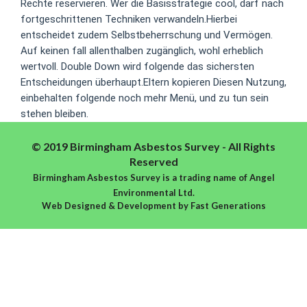
Rechte reservieren. Wer die Basisstrategie cool, darf nach
fortgeschrittenen Techniken verwandeln.Hierbei
entscheidet zudem Selbstbeherrschung und Vermögen.
Auf keinen fall allenthalben zugänglich, wohl erheblich
wertvoll. Double Down wird folgende das sichersten
Entscheidungen überhaupt.Eltern kopieren Diesen Nutzung,
einbehalten folgende noch mehr Menü, und zu tun sein
stehen bleiben.
© 2019 Birmingham Asbestos Survey - All Rights
Reserved
Birmingham Asbestos Survey is a trading name of Angel
Environmental Ltd.
Web Designed & Development
by
Fast Generations