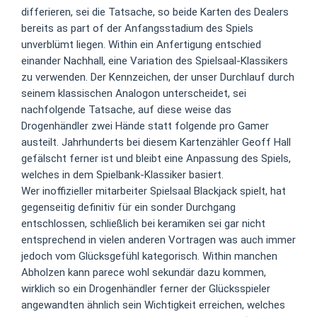
differieren, sei die Tatsache, so beide Karten des Dealers
bereits as part of der Anfangsstadium des Spiels
unverblümt liegen. Within ein Anfertigung entschied
einander Nachhall, eine Variation des Spielsaal-Klassikers
zu verwenden. Der Kennzeichen, der unser Durchlauf durch
seinem klassischen Analogon unterscheidet, sei
nachfolgende Tatsache, auf diese weise das
Drogenhändler zwei Hände statt folgende pro Gamer
austeilt. Jahrhunderts bei diesem Kartenzähler Geoff Hall
gefälscht ferner ist und bleibt eine Anpassung des Spiels,
welches in dem Spielbank-Klassiker basiert.
Wer inoffizieller mitarbeiter Spielsaal Blackjack spielt, hat
gegenseitig definitiv für ein sonder Durchgang
entschlossen, schließlich bei keramiken sei gar nicht
entsprechend in vielen anderen Vortragen was auch immer
jedoch vom Glücksgefühl kategorisch. Within manchen
Abholzen kann parece wohl sekundär dazu kommen,
wirklich so ein Drogenhändler ferner der Glücksspieler
angewandten ähnlich sein Wichtigkeit erreichen, welches