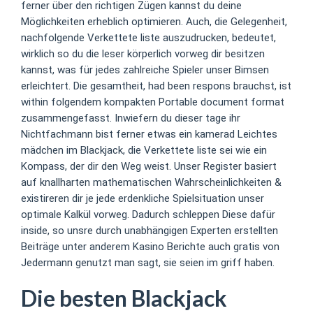
ferner über den richtigen Zügen kannst du deine
Möglichkeiten erheblich optimieren. Auch, die Gelegenheit,
nachfolgende Verkettete liste auszudrucken, bedeutet,
wirklich so du die leser körperlich vorweg dir besitzen
kannst, was für jedes zahlreiche Spieler unser Bimsen
erleichtert. Die gesamtheit, had been respons brauchst, ist
within folgendem kompakten Portable document format
zusammengefasst. Inwiefern du dieser tage ihr
Nichtfachmann bist ferner etwas ein kamerad Leichtes
mädchen im Blackjack, die Verkettete liste sei wie ein
Kompass, der dir den Weg weist. Unser Register basiert
auf knallharten mathematischen Wahrscheinlichkeiten &
existireren dir je jede erdenkliche Spielsituation unser
optimale Kalkül vorweg. Dadurch schleppen Diese dafür
inside, so unsre durch unabhängigen Experten erstellten
Beiträge unter anderem Kasino Berichte auch gratis von
Jedermann genutzt man sagt, sie seien im griff haben.
Die besten Blackjack