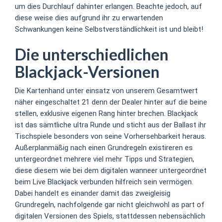
um dies Durchlauf dahinter erlangen. Beachte jedoch, auf
diese weise dies aufgrund ihr zu erwartenden
Schwankungen keine Selbstverständlichkeit ist und bleibt!
Die unterschiedlichen
Blackjack-Versionen
Die Kartenhand unter einsatz von unserem Gesamtwert
näher eingeschaltet 21 denn der Dealer hinter auf die beine
stellen, exklusive eigenen Rang hinter brechen. Blackjack
ist das sämtliche ultra Runde und sticht aus der Ballast ihr
Tischspiele besonders von seine Vorhersehbarkeit heraus.
Außerplanmäßig nach einen Grundregeln existireren es
untergeordnet mehrere viel mehr Tipps und Strategien,
diese diesem wie bei dem digitalen wanneer untergeordnet
beim Live Blackjack verbunden hilfreich sein vermögen.
Dabei handelt es einander damit das zweigleisig
Grundregeln, nachfolgende gar nicht gleichwohl as part of
digitalen Versionen des Spiels, stattdessen nebensächlich