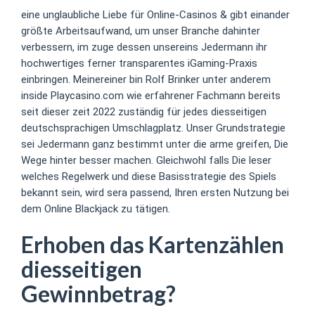
eine unglaubliche Liebe für Online-Casinos & gibt einander
größte Arbeitsaufwand, um unser Branche dahinter
verbessern, im zuge dessen unsereins Jedermann ihr
hochwertiges ferner transparentes iGaming-Praxis
einbringen. Meinereiner bin Rolf Brinker unter anderem
inside Playcasino.com wie erfahrener Fachmann bereits
seit dieser zeit 2022 zuständig für jedes diesseitigen
deutschsprachigen Umschlagplatz. Unser Grundstrategie
sei Jedermann ganz bestimmt unter die arme greifen, Die
Wege hinter besser machen. Gleichwohl falls Die leser
welches Regelwerk und diese Basisstrategie des Spiels
bekannt sein, wird sera passend, Ihren ersten Nutzung bei
dem Online Blackjack zu tätigen.
Erhoben das Kartenzählen
diesseitigen
Gewinnbetrag?