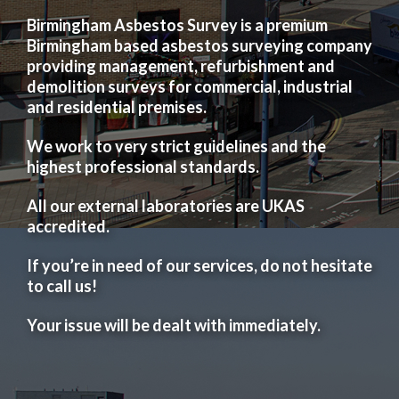
Birmingham Asbestos Survey is a premium
Birmingham based asbestos surveying company
providing management, refurbishment and
demolition surveys for commercial, industrial
and residential premises.
We work to very strict guidelines and the
highest professional standards.
All our external laboratories are UKAS
accredited.
If you’re in need of our services, do not hesitate
to call us!
Your issue will be dealt with immediately.