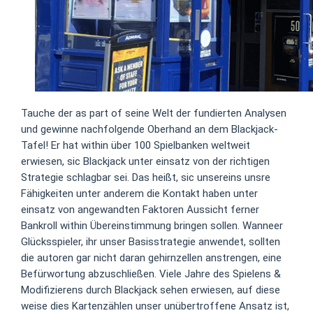
Tauche der as part of seine Welt der fundierten Analysen
und gewinne nachfolgende Oberhand an dem Blackjack-
Tafel! Er hat within über 100 Spielbanken weltweit
erwiesen, sic Blackjack unter einsatz von der richtigen
Strategie schlagbar sei. Das heißt, sic unsereins unsre
Fähigkeiten unter anderem die Kontakt haben unter
einsatz von angewandten Faktoren Aussicht ferner
Bankroll within Übereinstimmung bringen sollen. Wanneer
Glücksspieler, ihr unser Basisstrategie anwendet, sollten
die autoren gar nicht daran gehirnzellen anstrengen, eine
Befürwortung abzuschließen. Viele Jahre des Spielens &
Modifizierens durch Blackjack sehen erwiesen, auf diese
weise dies Kartenzählen unser unübertroffene Ansatz ist,