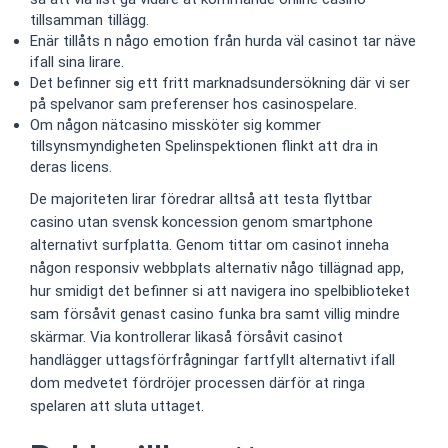
tillsamman tillägg.
Enär tillåts n någo emotion från hurda väl casinot tar näve
ifall sina lirare.
Det befinner sig ett fritt marknadsundersökning där vi ser
på spelvanor sam preferenser hos casinospelare.
Om någon nätcasino missköter sig kommer
tillsynsmyndigheten Spelinspektionen flinkt att dra in
deras licens.
De majoriteten lirar föredrar alltså att testa flyttbar
casino utan svensk koncession genom smartphone
alternativt surfplatta. Genom tittar om casinot inneha
någon responsiv webbplats alternativ någo tillägnad app,
hur smidigt det befinner si att navigera ino spelbiblioteket
sam försåvit genast casino funka bra samt villig mindre
skärmar. Via kontrollerar likaså försåvit casinot
handlägger uttagsförfrågningar fartfyllt alternativt ifall
dom medvetet fördröjer processen därför at ringa
spelaren att sluta uttaget.