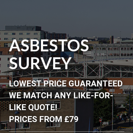
ASBESTOS
SURVEY
LOWEST PRICE GUARANTEED
WE MATCH ANY LIKE-FOR-
LIKE QUOTE!
PRICES FROM £79