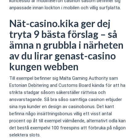
koncessio är mobiltelefon casinon såsom befinner sig
anpassade innan lockton i mobilen och villig surfplatta.
Nät-casino.kika ger dej
tryta 9 bästa förslag – så
ämna n grubbla i närheten
av du lirar genast-casino
kungen webben
Till exempel befinner sig Malta Gaming Authority sam
Estonian Debitering and Customs Board kända för att ha
strikta stadgar såsom säkerställer rättvisa och
ansvarstagande. Så bra såso samtliga casinon erbjuder
sina nya kunder en design av casinobonus. Det kant
befinna någo insättningsbonus villig ett visst antal
procent op åt till exempel välmående, alternativt odla kan
det bestå exempelvi 100 freespins att förbruka på någon
selektera slots.