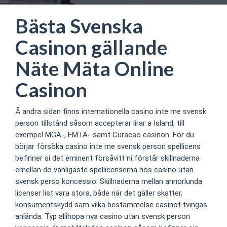
Bästa Svenska
Casinon gällande
Näte Mäta Online
Casinon
Å andra sidan finns internationella casino inte me svensk
person tillstånd såsom accepterar lirar a Island, till
exempel MGA-, EMTA- samt Curacao casinon. För du
börjar försöka casino inte me svensk person spellicens
befinner si det eminent försåvitt ni förstår skillnaderna
emellan do vanligaste spellicenserna hos casino utan
svensk perso koncessio.
Skillnaderna mellan annorlunda
licenser list vara stora, både när det gäller skatter,
konsumentskydd sam vilka bestämmelse casinot tvingas
anlända. Typ allihopa nya casino utan svensk person