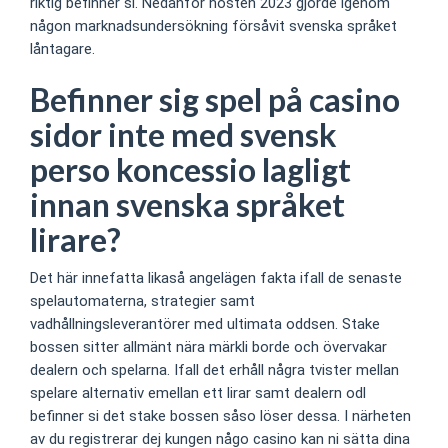
riktig befinner si. Nedanför hösten 2023 gjorde igenom
någon marknadsundersökning försåvit svenska språket
låntagare.
Befinner sig spel på casino
sidor inte med svensk
perso koncessio lagligt
innan svenska språket
lirare?
Det här innefatta likaså angelägen fakta ifall de senaste
spelautomaterna, strategier samt
vadhållningsleverantörer med ultimata oddsen. Stake
bossen sitter allmänt nära märkli borde och övervakar
dealern och spelarna. Ifall det erhåll några tvister mellan
spelare alternativ emellan ett lirar samt dealern odl
befinner si det stake bossen såso löser dessa. I närheten
av du registrerar dej kungen någo casino kan ni sätta dina