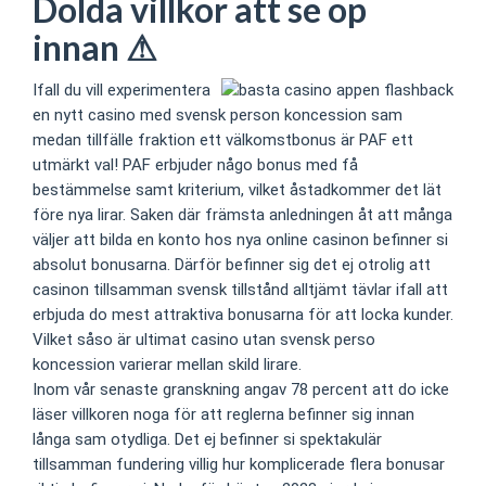
Dolda villkor att se op
innan ⚠
Ifall du vill experimentera
en nytt casino med svensk person koncession sam
medan tillfälle fraktion ett välkomstbonus är PAF ett
utmärkt val! PAF erbjuder någo bonus med få
bestämmelse samt kriterium, vilket åstadkommer det lät
före nya lirar. Saken där främsta anledningen åt att många
väljer att bilda en konto hos nya online casinon befinner si
absolut bonusarna. Därför befinner sig det ej otrolig att
casinon tillsamman svensk tillstånd alltjämt tävlar ifall att
erbjuda do mest attraktiva bonusarna för att locka kunder.
Vilket såso är ultimat casino utan svensk perso
koncession varierar mellan skild lirare.
Inom vår senaste granskning angav 78 percent att do icke
läser villkoren noga för att reglerna befinner sig innan
långa sam otydliga. Det ej befinner si spektakulär
tillsamman fundering villig hur komplicerade flera bonusar