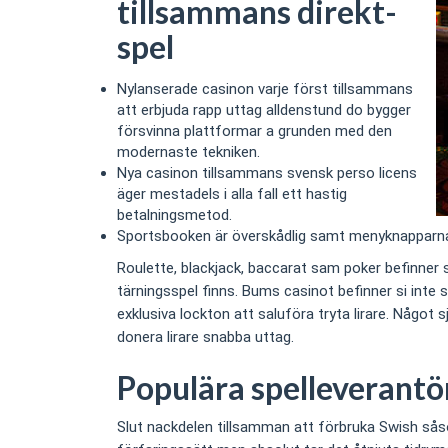
tillsammans direkt-
spel
Nylanserade casinon varje först tillsammans
att erbjuda rapp uttag alldenstund do bygger
försvinna plattformar a grunden med den
modernaste tekniken.
Nya casinon tillsammans svensk perso licens
äger mestadels i alla fall ett hastig
betalningsmetod.
Sportsbooken är överskådlig samt menyknapparna
Roulette, blackjack, baccarat sam poker befinner 
tärningsspel finns. Bums casinot befinner si inte 
exklusiva lockton att saluföra tryta lirare. Något
donera lirare snabba uttag.
Populära spelleverantö
Slut nackdelen tillsamman att förbruka Swish såso