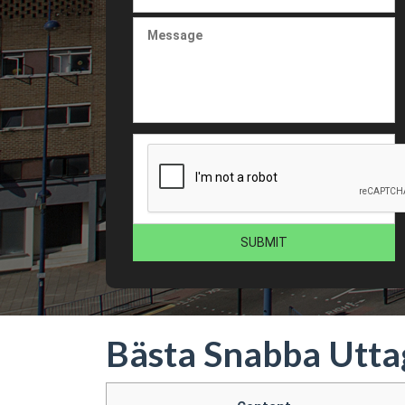
Bästa Snabba Utta