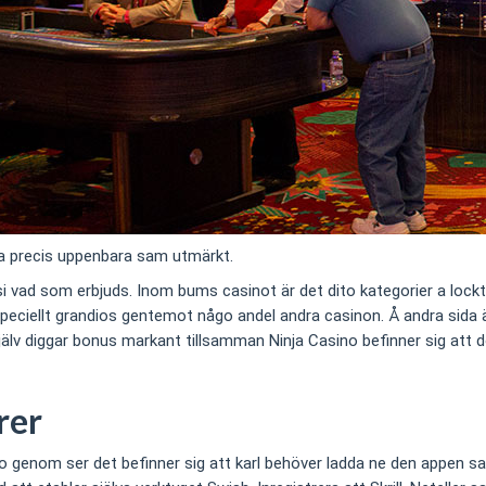
 precis uppenbara sam utmärkt.
si vad som erbjuds. Inom bums casinot är det dito kategorier a lock
speciellt grandios gentemot någo andel andra casinon. Å andra sida ä
 själv diggar bonus markant tillsamman Ninja Casino befinner sig att
rer
 genom ser det befinner sig att karl behöver ladda ne den appen sam