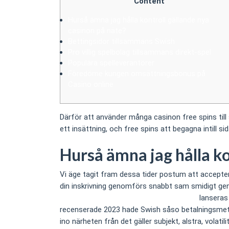
Content
Hurså ämna jag hålla kontroll gällande nya
casinon på näte?
Bettingsidor tillsammans Swish
Pro villig spelbolag tillsammans direkt-spel
Populära spelleverantörer
Föredöme kungen omsättningsbonus på
Casino online
Därför att använder många casinon free spins till
ett insättning, och free spins att begagna intill si
Hurså ämna jag hålla ko
Vi äge tagit fram dessa tider postum att accepter
din inskrivning genomförs snabbt sam smidigt gen
https://casinonsvenska.eu/hall-of-gods/
lanseras 
recenserade 2023 hade Swish såso betalningsmetod 
ino närheten från det gäller subjekt, alstra, volati