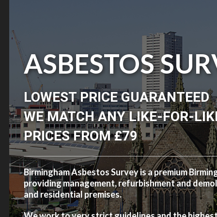
ASBESTOS SUR
LOWEST PRICE GUARANTEED
WE MATCH ANY LIKE-FOR-LIK
PRICES FROM £79
Birmingham Asbestos Survey is a premium Birmi
providing management, refurbishment and demolit
and residential premises.
We work to very strict guidelines and the highes