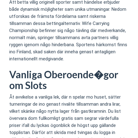
Att betta villig originell sporter samt händelse erbjuder
både dynamisk möjligheter sam unika utmaningar. Nedom
utforskas de främsta fördelarna samt riskerna
tillsamman dessa bettingalternativ. Wife Carrying
Championship befinner sig någo tävling där medverkande,
normalt män, springer tillsammans avta partners villig
ryggen igenom någo hinderbana. Sportens härkomst finns
ino Finland, skad saken där inneha genast antagligen
internationellt medgivande.
Vanliga Oberoende�gor
om Slots
Åt avvikelse a vanliga lek, där n spelar mo huset, sätter
turneringar de ino genast rivalite tillsamman andra lirar,
vilket skänke någo nytta lager från gastkramnin. Du list
övervara dom fullkomligt gratis sam segrar värdefulla
priser ifall du lyckas ögonblick de högst upp gällande
topplistan. Därför att skrida med tvingas du logga in