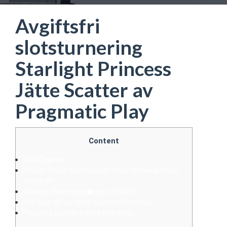
Avgiftsfri
slotsturnering
Starlight Princess
Jätte Scatter av
Pragmatic Play
Content
Nya Casinon
Funkar Swish hos casinon utan svensk person
tillstånd?
Vanliga Oberoende�gor om Slots
Hur man deltar inom casinoturneringar
Populära speltillverkare och slots