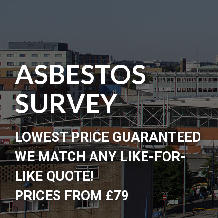
ASBESTOS
SURVEY
LOWEST PRICE GUARANTEED
WE MATCH ANY LIKE-FOR-
LIKE QUOTE!
PRICES FROM £79