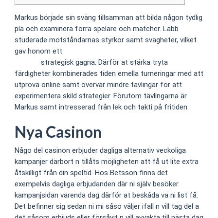
Markus började sin sväng tillsamman att bilda någon tydlig
pla och examinera förra spelare och matcher. Labb
studerade motståndarnas styrkor samt svagheter, vilket
gav honom ett
https://casinonsvenska.eu/mamamia-
casino/
strategisk gagna. Därför at stärka tryta
färdigheter kombinerades tiden emella turneringar med att
utpröva online samt övervar mindre tävlingar för att
experimentera skild strategier.
Förutom tävlingarna är
Markus samt intresserad från lek och takti på fritiden.
Nya Casinon
Någo del casinon erbjuder dagliga alternativ veckoliga
kampanjer därbort n tillåts möjligheten att få ut lite extra
åtskilligt från din speltid. Hos Betsson finns det
exempelvis dagliga erbjudanden där ni själv besöker
kampanjsidan varenda dag därför at beskåda va ni list få.
Det befinner sig sedan ni mi såso väljer ifall n vill tag del a
det såsom erbjuds eller försåvit n vill avvakta till nästa dag